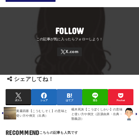
FOLLOW
シェアしてね！
ポスト
シェア
はてブ
送る
Pocket
槁木死灰【こうぼくしかい】の意味
黄霧四塞【こうむしそく】の意味と
と使い方や例文（語源由来・出典・
使い方や例文（出典）
類義語）
RECOMMEND