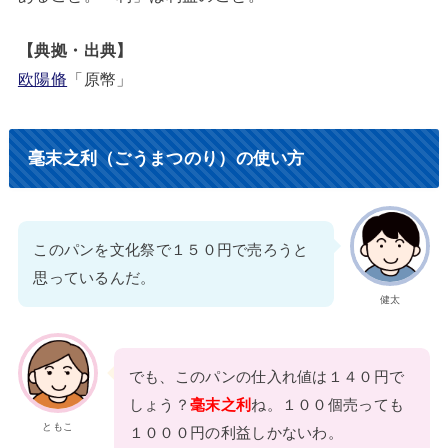
【典拠・出典】
欧陽脩
「原幣」
毫末之利（ごうまつのり）の使い方
このパンを文化祭で１５０円で売ろうと
思っているんだ。
健太
でも、このパンの仕入れ値は１４０円で
しょう？
毫末之利
ね。１００個売っても
ともこ
１０００円の利益しかないわ。