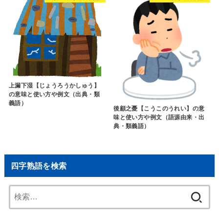
上漏下湿【じょうろうかしゅう】
の意味と使い方や例文（出典・類
義語）
後顧之憂【こうこのうれい】の意
味と使い方や例文（語源由来・出
典・類義語）
四字熟語を検索
検
索: