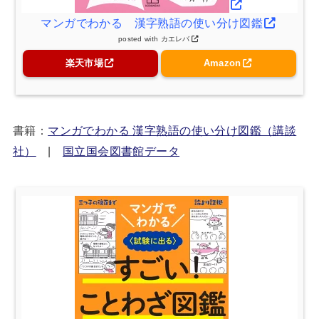
マンガでわかる 漢字熟語の使い分け図鑑
posted with
カエレバ
楽天市場
Amazon
書籍：
マンガでわかる 漢字熟語の使い分け図鑑（講談
社）
|
国立国会図書館データ