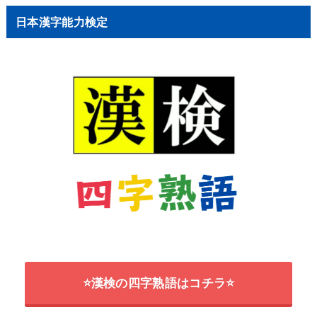
日本漢字能力検定
⭐漢検の四字熟語はコチラ⭐