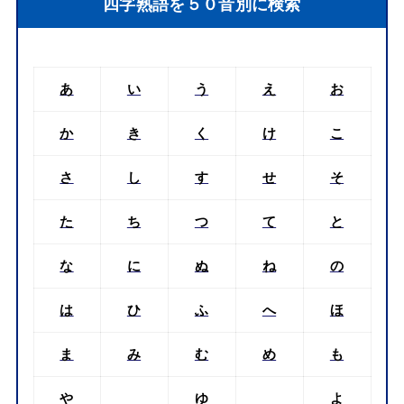
四字熟語を５０音別に検索
あ
い
う
え
お
か
き
く
け
こ
さ
し
す
せ
そ
た
ち
つ
て
と
な
に
ぬ
ね
の
は
ひ
ふ
へ
ほ
ま
み
む
め
も
や
ゆ
よ