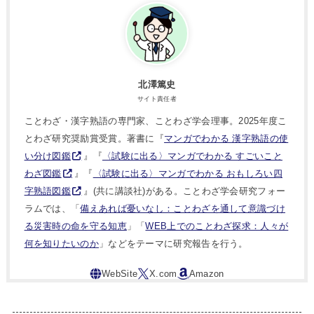
北澤篤史
サイト責任者
ことわざ・漢字熟語の専門家、ことわざ学会理事。2025年度こ
とわざ研究奨励賞受賞。著書に『
マンガでわかる 漢字熟語の使
い分け図鑑
』『
〈試験に出る〉マンガでわかる すごいこと
わざ図鑑
』『
〈試験に出る〉マンガでわかる おもしろい四
字熟語図鑑
』(共に講談社)がある。ことわざ学会研究フォー
ラムでは、「
備えあれば憂いなし：ことわざを通して意識づけ
る災害時の命を守る知恵
」「
WEB上でのことわざ探求：人々が
何を知りたいのか
」などをテーマに研究報告を行う。