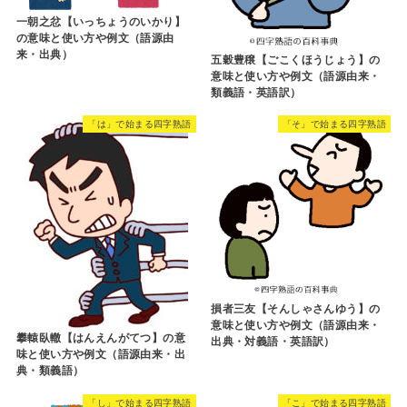
一朝之忿【いっちょうのいかり】
の意味と使い方や例文（語源由
来・出典）
五穀豊穣【ごこくほうじょう】の
意味と使い方や例文（語源由来・
類義語・英語訳）
「は」で始まる四字熟語
「そ」で始まる四字熟語
損者三友【そんしゃさんゆう】の
意味と使い方や例文（語源由来・
攀轅臥轍【はんえんがてつ】の意
出典・対義語・英語訳）
味と使い方や例文（語源由来・出
典・類義語）
「し」で始まる四字熟語
「こ」で始まる四字熟語