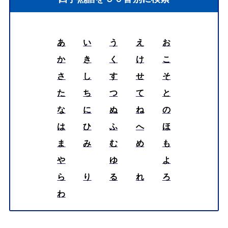
あ
い
う
え
お
か
き
く
け
こ
さ
し
す
せ
そ
た
ち
つ
て
と
な
に
ぬ
ね
の
は
ひ
ふ
へ
ほ
ま
み
む
め
も
や
ゆ
よ
ら
り
る
れ
ろ
わ