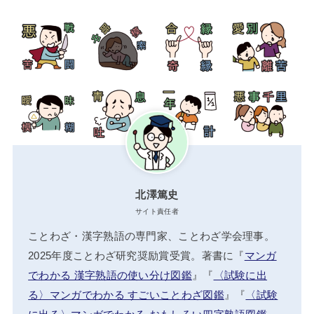
北澤篤史
サイト責任者
ことわざ・漢字熟語の専門家、ことわざ学会理事。
2025年度ことわざ研究奨励賞受賞。著書に『
マンガ
でわかる 漢字熟語の使い分け図鑑
』『
〈試験に出
る〉マンガでわかる すごいことわざ図鑑
』『
〈試験