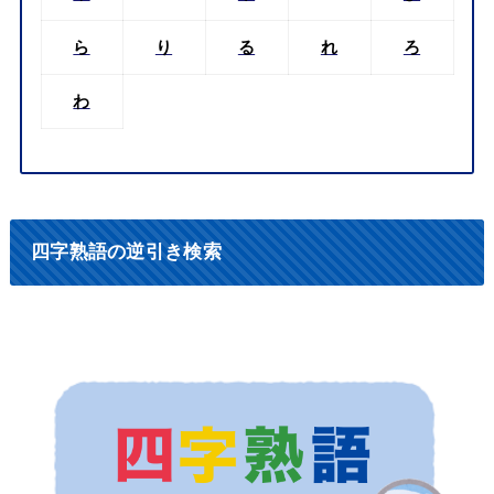
ら
り
る
れ
ろ
わ
四字熟語の逆引き検索