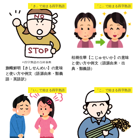
「き」で始まる四字熟語
「こ」で始まる四字熟語
枯樹生華【こじゅせいか】の意味
と使い方や例文（語源由来・出
旗幟鮮明【きしせんめい】の意味
典・類義語）
と使い方や例文（語源由来・類義
語・英語訳）
「い」で始まる四字熟語
「こ」で始まる四字熟語