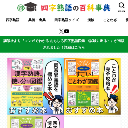
SEARCH
四字熟語
典拠・出典
四字熟語クイズ
漢検
ことわざ
講談社より『マンガでわかる おもしろ四字熟語図鑑 〈試験に出る〉』が出版
されました！詳細はこちら