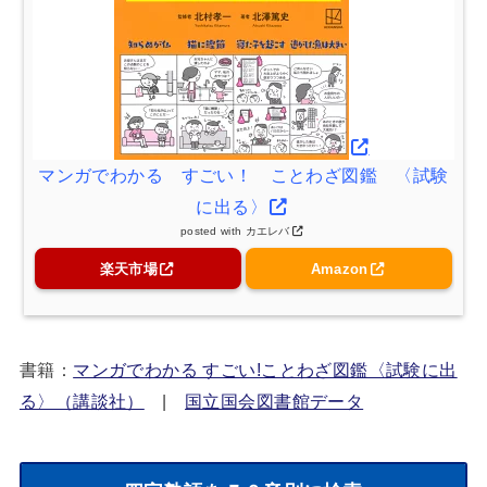
マンガでわかる すごい！ ことわざ図鑑 〈試験
に出る〉
posted with
カエレバ
楽天市場
Amazon
書籍：
マンガでわかる すごい!ことわざ図鑑〈試験に出
る〉（講談社）
|
国立国会図書館データ