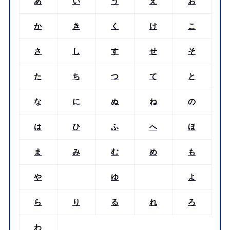
あ
い
う
え
お
か
き
く
け
こ
さ
し
す
せ
そ
た
ち
つ
て
と
な
に
ぬ
ね
の
は
ひ
ふ
へ
ほ
ま
み
む
め
も
や
ゆ
よ
ら
り
る
れ
ろ
わ