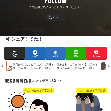
FOLLOW
シェアしてね！
ポスト
シェア
はてブ
送る
Pocket
毫毛斧柯【ごうもうふか】の意味と
毫末之利【ごうまつのり】の意味と
使い方や例文（語源由来・出典）
使い方や例文（語源由来・出典）
RECOMMEND
「こ」で始まる四字熟語
「か」で始まる四字熟語