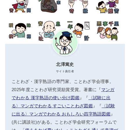
北澤篤史
サイト責任者
ことわざ・漢字熟語の専門家、ことわざ学会理事。
2025年度ことわざ研究奨励賞受賞。著書に『
マンガ
でわかる 漢字熟語の使い分け図鑑
』『
〈試験に出
る〉マンガでわかる すごいことわざ図鑑
』『
〈試験
に出る〉マンガでわかる おもしろい四字熟語図鑑
』
(共に講談社)がある。ことわざ学会研究フォーラムで