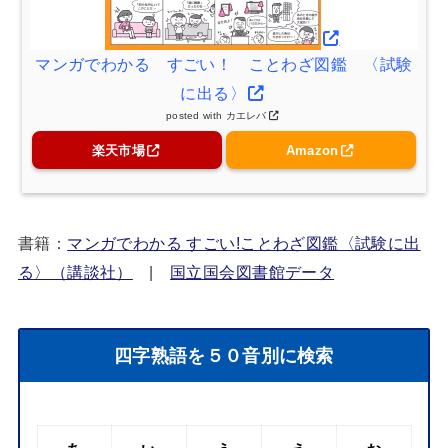
マンガでわかる すごい！ ことわざ図鑑 〈試験
に出る〉
posted with
カエレバ
楽天市場
Amazon
書籍：
マンガでわかる すごい!ことわざ図鑑〈試験に出
る〉（講談社）
|
国立国会図書館データ
四字熟語を５０音別に検索