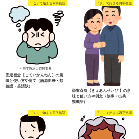
「こ」で始まる四字熟語
「き」で始まる四字熟語
固定観念【こていかんねん】の意
味と使い方や例文（語源由来・類
義語・英語訳）
挙案斉眉【きょあんせいび 】の意
味と使い方や例文（故事・出典・
類義語）
「て」で始まる四字熟語
「こ」で始まる四字熟語