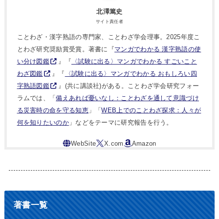
北澤篤史
サイト責任者
ことわざ・漢字熟語の専門家、ことわざ学会理事。2025年度こ
とわざ研究奨励賞受賞。著書に『
マンガでわかる 漢字熟語の使
い分け図鑑
』『
〈試験に出る〉マンガでわかる すごいこと
わざ図鑑
』『
〈試験に出る〉マンガでわかる おもしろい四
字熟語図鑑
』(共に講談社)がある。ことわざ学会研究フォー
ラムでは、「
備えあれば憂いなし：ことわざを通して意識づけ
る災害時の命を守る知恵
」「
WEB上でのことわざ探求：人々が
何を知りたいのか
」などをテーマに研究報告を行う。
著書一覧