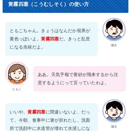
黄霧四塞（こうむしそく）の使い方
ともこちゃん。きょうはなんだか視界が
黄色っぽいよ。
黄霧四塞
だ。きっと乱世
健太
になる兆候だよ。
ああ。天気予報で黄砂が飛来するから注
意するようにって言っていたわよ。
ともこ
いいや。
黄霧四塞
に間違いないよ、だっ
て、今朝、食事中に箸が折れたし、洗面
健太
所で洗顔中に水道管が壊れて水浸しにな