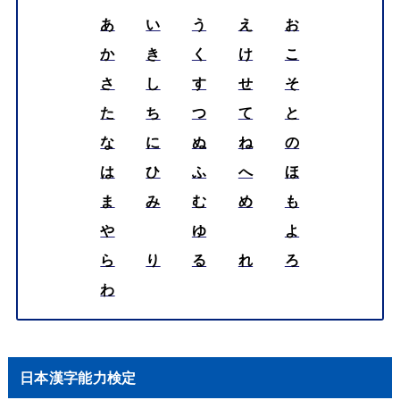
あ
い
う
え
お
か
き
く
け
こ
さ
し
す
せ
そ
た
ち
つ
て
と
な
に
ぬ
ね
の
は
ひ
ふ
へ
ほ
ま
み
む
め
も
や
ゆ
よ
ら
り
る
れ
ろ
わ
日本漢字能力検定