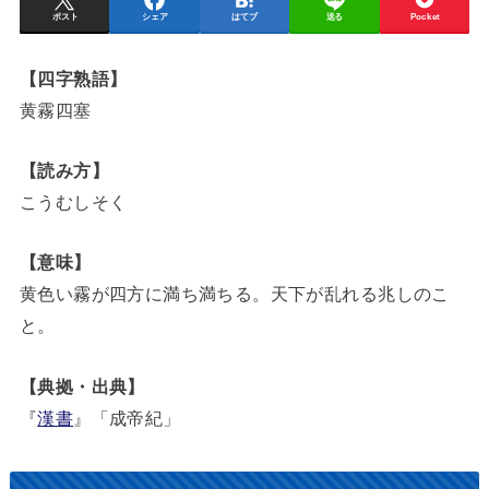
ポスト
シェア
はてブ
送る
Pocket
【四字熟語】
黄霧四塞
【読み方】
こうむしそく
【意味】
黄色い霧が四方に満ち満ちる。天下が乱れる兆しのこ
と。
【典拠・出典】
『
漢書
』「成帝紀」