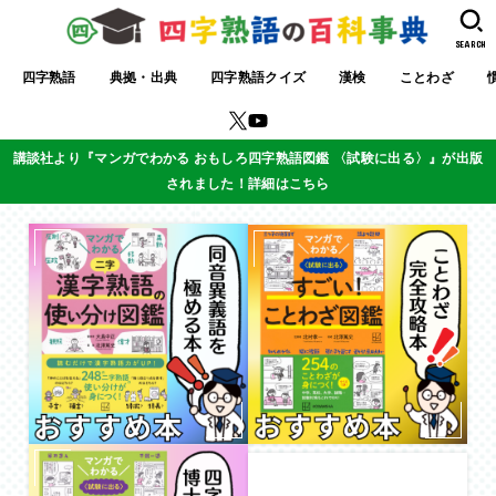
SEARCH
四字熟語
典拠・出典
四字熟語クイズ
漢検
ことわざ
講談社より『マンガでわかる おもしろ四字熟語図鑑 〈試験に出る〉』が出版
されました！詳細はこちら