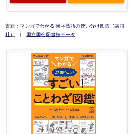
書籍：
マンガでわかる 漢字熟語の使い分け図鑑（講談
社）
|
国立国会図書館データ