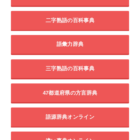
二字熟語の百科事典
語彙力辞典
三字熟語の百科事典
47都道府県の方言辞典
語源辞典オンライン