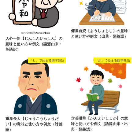
傭書自資【ようしょじし】の意味
と使い方や例文（出典・類義語）
人心一新【じんしんいっしん】の
意味と使い方や例文（語源由来・
英語訳）
「し」で始まる四字熟語
「か」で始まる四字熟語
含英咀華【がんえいしょか】の意
重厚長大【じゅうこうちょうだ
味と使い方や例文（語源由来・出
い】の意味と使い方や例文（対義
典・類義語）
語）