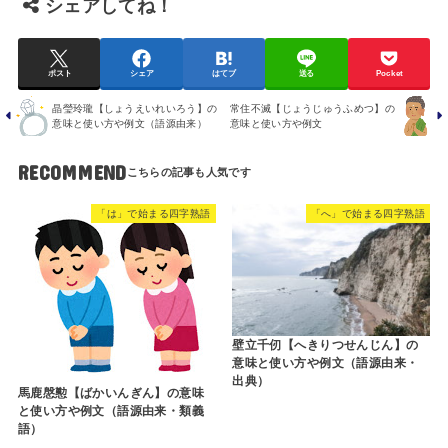
シェアしてね！
ポスト
シェア
はてブ
送る
Pocket
晶瑩玲瓏【しょうえいれいろう】の
常住不滅【じょうじゅうふめつ】の
意味と使い方や例文（語源由来）
意味と使い方や例文
RECOMMEND
「は」で始まる四字熟語
「へ」で始まる四字熟語
壁立千仞【へきりつせんじん】の
意味と使い方や例文（語源由来・
出典）
馬鹿慇懃【ばかいんぎん】の意味
と使い方や例文（語源由来・類義
語）