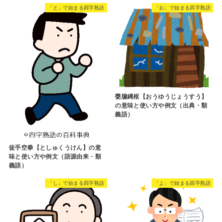
「と」で始まる四字熟語
「お」で始まる四字熟語
甕牖縄枢【おうゆうじょうすう】
の意味と使い方や例文（出典・類
義語）
徒手空拳【としゅくうけん】の意
味と使い方や例文（語源由来・類
義語）
「し」で始まる四字熟語
「よ」で始まる四字熟語