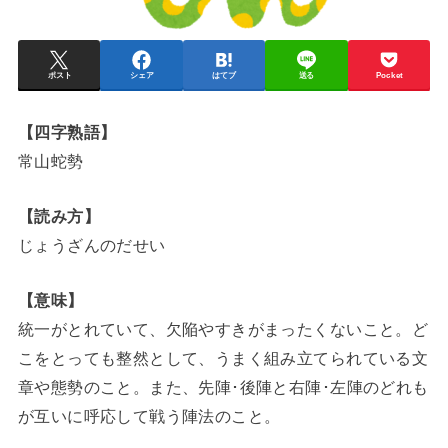
ポスト
シェア
はてブ
送る
Pocket
【四字熟語】
常山蛇勢
【読み方】
じょうざんのだせい
【意味】
統一がとれていて、欠陥やすきがまったくないこと。ど
こをとっても整然として、うまく組み立てられている文
章や態勢のこと。また、先陣･後陣と右陣･左陣のどれも
が互いに呼応して戦う陣法のこと。