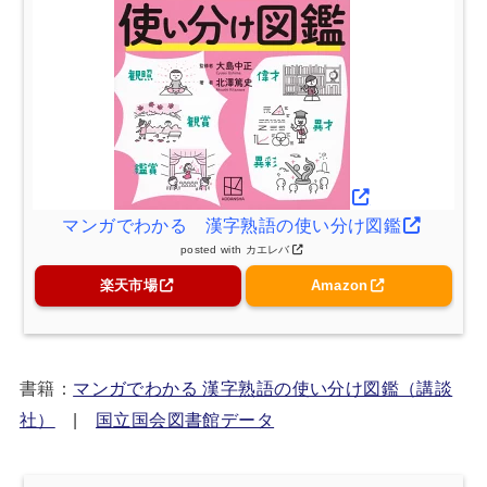
マンガでわかる 漢字熟語の使い分け図鑑
posted with
カエレバ
楽天市場
Amazon
書籍：
マンガでわかる 漢字熟語の使い分け図鑑（講談
社）
|
国立国会図書館データ