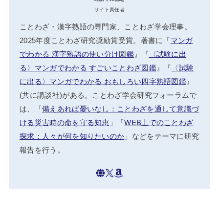
サイト責任者
ことわざ・漢字熟語の専門家、ことわざ学会理事。
2025年度ことわざ研究奨励賞受賞。著書に『
マンガ
でわかる 漢字熟語の使い分け図鑑
』『
〈試験に出
る〉マンガでわかる すごいことわざ図鑑
』『
〈試験
に出る〉マンガでわかる おもしろい四字熟語図鑑
』
(共に講談社)がある。ことわざ学会研究フォーラムで
は、「
備えあれば憂いなし：ことわざを通して意識づ
ける災害時の命を守る知恵
」「
WEB上でのことわざ
探求：人々が何を知りたいのか
」などをテーマに研究
報告を行う。