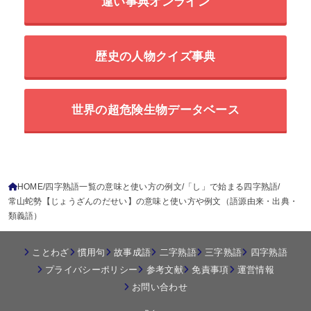
違い事典オンライン
歴史の人物クイズ事典
世界の超危険生物データベース
HOME
四字熟語一覧の意味と使い方の例文
「し」で始まる四字熟語
常山蛇勢【じょうざんのだせい】の意味と使い方や例文（語源由来・出典・
類義語）
ことわざ
慣用句
故事成語
二字熟語
三字熟語
四字熟語
プライバシーポリシー
参考文献
免責事項
運営情報
お問い合わせ