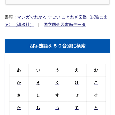
書籍：
マンガでわかる すごい!ことわざ図鑑〈試験に出
る〉（講談社）
|
国立国会図書館データ
四字熟語を５０音別に検索
あ
い
う
え
お
か
き
く
け
こ
さ
し
す
せ
そ
た
ち
つ
て
と