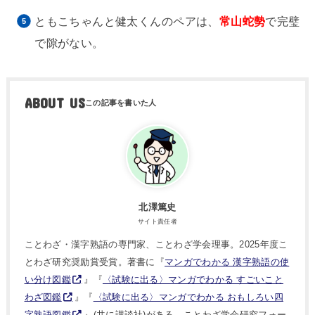
ともこちゃんと健太くんのペアは、
常山蛇勢
で完璧
で隙がない。
ABOUT US
北澤篤史
サイト責任者
ことわざ・漢字熟語の専門家、ことわざ学会理事。2025年度こ
とわざ研究奨励賞受賞。著書に『
マンガでわかる 漢字熟語の使
い分け図鑑
』『
〈試験に出る〉マンガでわかる すごいこと
わざ図鑑
』『
〈試験に出る〉マンガでわかる おもしろい四
字熟語図鑑
』(共に講談社)がある。ことわざ学会研究フォー