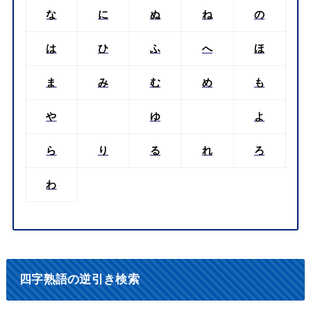
な
に
ぬ
ね
の
は
ひ
ふ
へ
ほ
ま
み
む
め
も
や
ゆ
よ
ら
り
る
れ
ろ
わ
四字熟語の逆引き検索