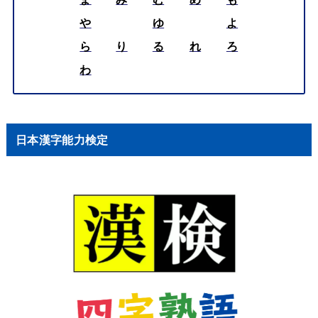
や
ゆ
よ
ら
り
る
れ
ろ
わ
日本漢字能力検定