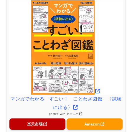
マンガでわかる すごい！ ことわざ図鑑 〈試験
に出る〉
posted with
カエレバ
楽天市場
Amazon