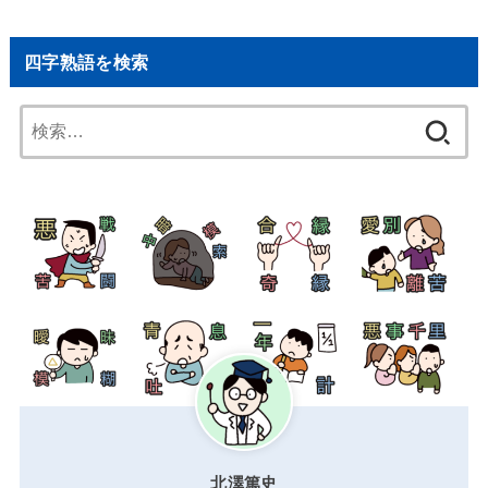
四字熟語を検索
検
索:
北澤篤史