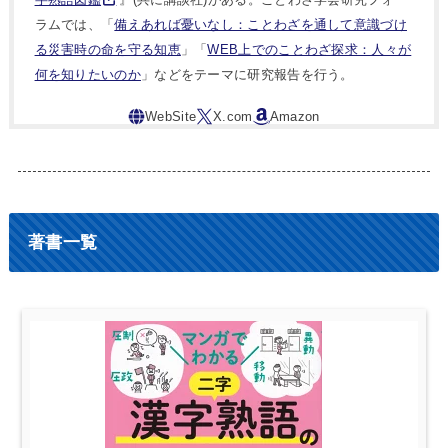
ラムでは、「
備えあれば憂いなし：ことわざを通して意識づけ
る災害時の命を守る知恵
」「
WEB上でのことわざ探求：人々が
何を知りたいのか
」などをテーマに研究報告を行う。
著書一覧