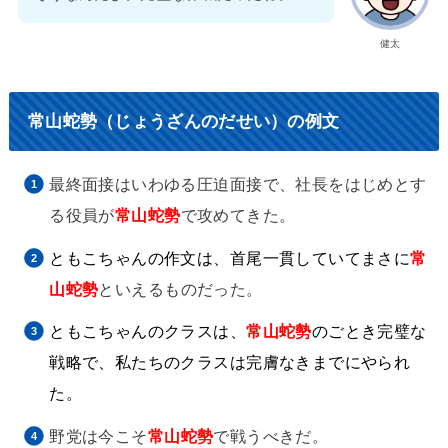
健太
常山蛇勢（じょうざんのだせい）の例文
最終面接はいわゆる圧迫面接で、社長をはじめとす
る役員が
常山蛇勢
で攻めてきた。
ともこちゃんの作文は、首尾一貫していて
まさに
常
山蛇勢
といえるものだった。
ともこちゃんのクラスは、
常山蛇勢
のごとき完璧な
戦略で、私たちのクラスは完膚なきまでにやられ
た。
野党は今こそ
常山蛇勢
で戦うべきだ。