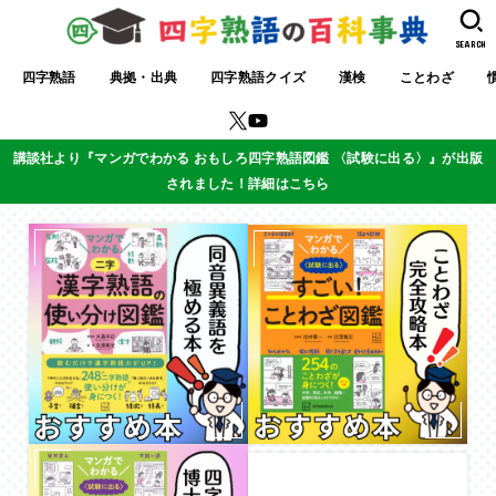
SEARCH
四字熟語
典拠・出典
四字熟語クイズ
漢検
ことわざ
講談社より『マンガでわかる おもしろ四字熟語図鑑 〈試験に出る〉』が出版
されました！詳細はこちら