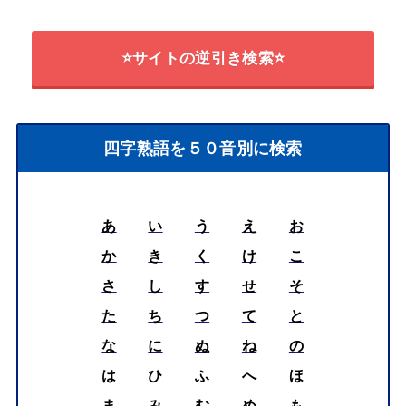
⭐サイトの逆引き検索⭐
四字熟語を５０音別に検索
あ
い
う
え
お
か
き
く
け
こ
さ
し
す
せ
そ
た
ち
つ
て
と
な
に
ぬ
ね
の
は
ひ
ふ
へ
ほ
ま
み
む
め
も