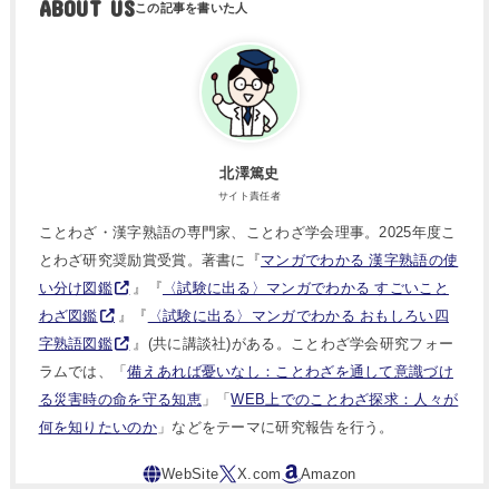
ABOUT US
北澤篤史
サイト責任者
ことわざ・漢字熟語の専門家、ことわざ学会理事。2025年度こ
とわざ研究奨励賞受賞。著書に『
マンガでわかる 漢字熟語の使
い分け図鑑
』『
〈試験に出る〉マンガでわかる すごいこと
わざ図鑑
』『
〈試験に出る〉マンガでわかる おもしろい四
字熟語図鑑
』(共に講談社)がある。ことわざ学会研究フォー
ラムでは、「
備えあれば憂いなし：ことわざを通して意識づけ
る災害時の命を守る知恵
」「
WEB上でのことわざ探求：人々が
何を知りたいのか
」などをテーマに研究報告を行う。