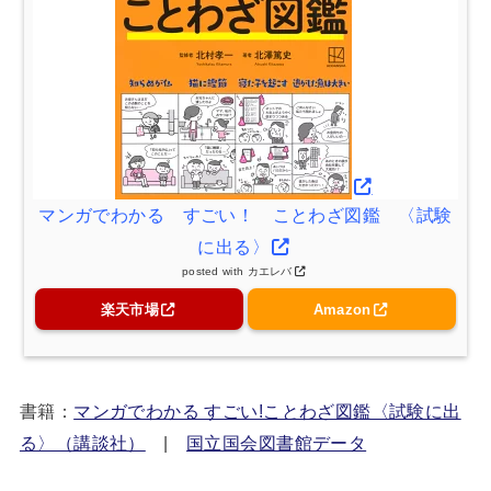
マンガでわかる すごい！ ことわざ図鑑 〈試験
に出る〉
posted with
カエレバ
楽天市場
Amazon
書籍：
マンガでわかる すごい!ことわざ図鑑〈試験に出
る〉（講談社）
|
国立国会図書館データ