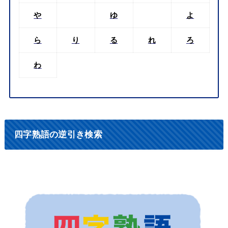
や
ゆ
よ
ら
り
る
れ
ろ
わ
四字熟語の逆引き検索