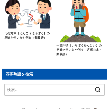
円孔方木【えんこうほうぼく】の
意味と使い方や例文（類義語）
一望千頃【いちぼうせんけい】の
意味と使い方や例文（語源由来・
類義語）
四字熟語を検索
検
索: