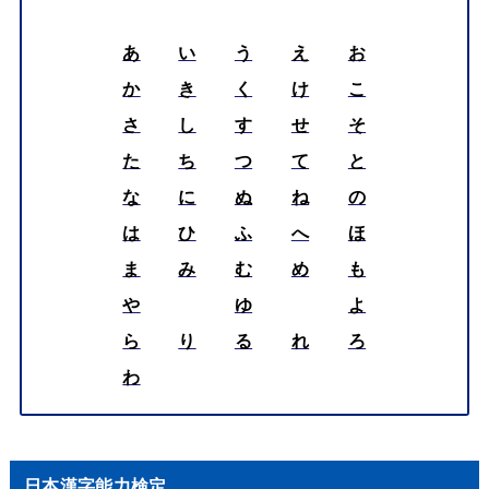
あ
い
う
え
お
か
き
く
け
こ
さ
し
す
せ
そ
た
ち
つ
て
と
な
に
ぬ
ね
の
は
ひ
ふ
へ
ほ
ま
み
む
め
も
や
ゆ
よ
ら
り
る
れ
ろ
わ
日本漢字能力検定