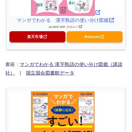
マンガでわかる 漢字熟語の使い分け図鑑
posted with
カエレバ
楽天市場
Amazon
書籍：
マンガでわかる 漢字熟語の使い分け図鑑（講談
社）
|
国立国会図書館データ