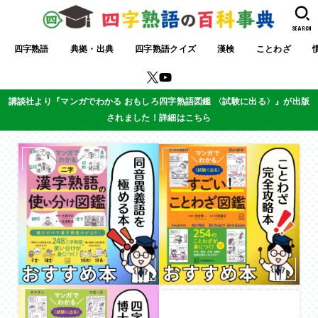
SEARCH
四字熟語
典拠・出典
四字熟語クイズ
漢検
ことわざ
講談社より『マンガでわかる おもしろ四字熟語図鑑 〈試験に出る〉』が出版
されました！詳細はこちら