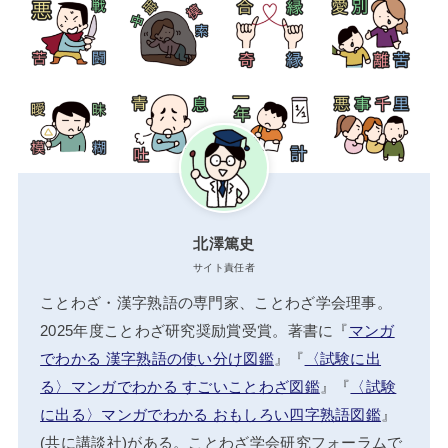
北澤篤史
サイト責任者
ことわざ・漢字熟語の専門家、ことわざ学会理事。
2025年度ことわざ研究奨励賞受賞。著書に『
マンガ
でわかる 漢字熟語の使い分け図鑑
』『
〈試験に出
る〉マンガでわかる すごいことわざ図鑑
』『
〈試験
に出る〉マンガでわかる おもしろい四字熟語図鑑
』
(共に講談社)がある。ことわざ学会研究フォーラムで