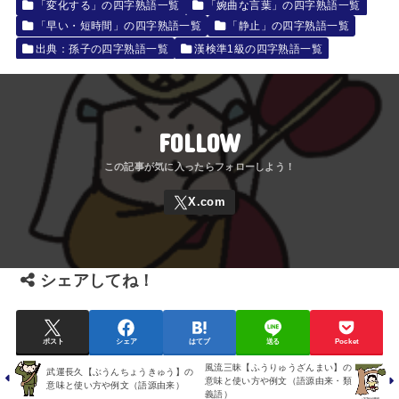
「変化する」の四字熟語一覧
「婉曲な言葉」の四字熟語一覧
「早い・短時間」の四字熟語一覧
「静止」の四字熟語一覧
出典：孫子の四字熟語一覧
漢検準1級の四字熟語一覧
FOLLOW
シェアしてね！
ポスト
シェア
はてブ
送る
Pocket
風流三昧【ふうりゅうざんまい】の
武運長久【ぶうんちょうきゅう】の
意味と使い方や例文（語源由来・類
意味と使い方や例文（語源由来）
義語）