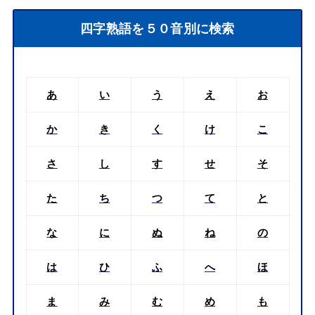
四字熟語を５０音別に検索
あ
い
う
え
お
か
き
く
け
こ
さ
し
す
せ
そ
た
ち
つ
て
と
な
に
ぬ
ね
の
は
ひ
ふ
へ
ほ
ま
み
む
め
も