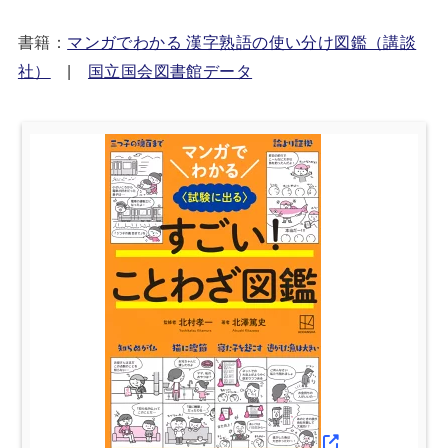
書籍：
マンガでわかる 漢字熟語の使い分け図鑑（講談
社）
|
国立国会図書館データ