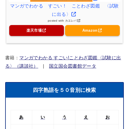
マンガでわかる すごい！ ことわざ図鑑 〈試験
に出る〉
posted with
カエレバ
楽天市場
Amazon
書籍：
マンガでわかる すごい!ことわざ図鑑〈試験に出
る〉（講談社）
|
国立国会図書館データ
四字熟語を５０音別に検索
あ
い
う
え
お