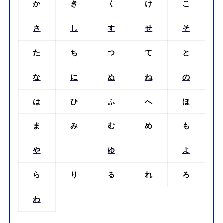
か
き
く
け
こ
さ
し
す
せ
そ
た
ち
つ
て
と
な
に
ぬ
ね
の
は
ひ
ふ
へ
ほ
ま
み
む
め
も
や
ゆ
よ
ら
り
る
れ
ろ
わ