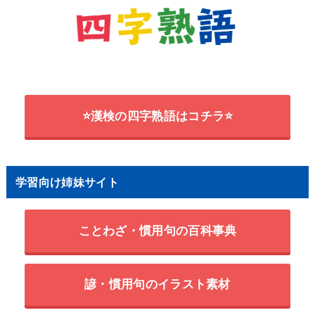
⭐漢検の四字熟語はコチラ⭐
学習向け姉妹サイト
ことわざ・慣用句の百科事典
諺・慣用句のイラスト素材