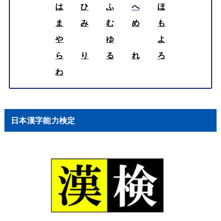
は
ひ
ふ
へ
ほ
ま
み
む
め
も
や
ゆ
よ
ら
り
る
れ
ろ
わ
日本漢字能力検定