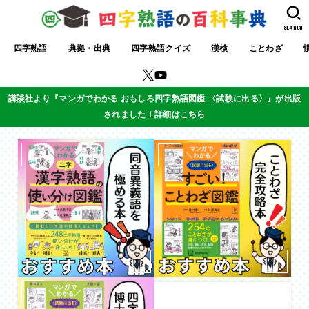
SEARCH
四字熟語
典拠・出典
四字熟語クイズ
漢検
ことわざ
講談社より『マンガでわかる おもしろ四字熟語図鑑 〈試験に出る〉』が出版
されました！詳細はこちら