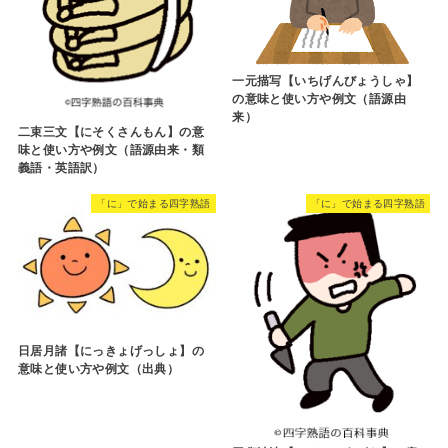
一元描写【いちげんびょうしゃ】
の意味と使い方や例文（語源由
来）
二束三文【にそくさんもん】の意
味と使い方や例文（語源由来・類
義語・英語訳）
「に」で始まる四字熟語
「に」で始まる四字熟語
日居月諸【にっきょげっしょ】の
意味と使い方や例文（出典）