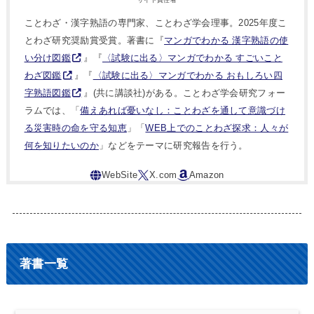
サイト責任者
ことわざ・漢字熟語の専門家、ことわざ学会理事。2025年度こ
とわざ研究奨励賞受賞。著書に『
マンガでわかる 漢字熟語の使
い分け図鑑
』『
〈試験に出る〉マンガでわかる すごいこと
わざ図鑑
』『
〈試験に出る〉マンガでわかる おもしろい四
字熟語図鑑
』(共に講談社)がある。ことわざ学会研究フォー
ラムでは、「
備えあれば憂いなし：ことわざを通して意識づけ
る災害時の命を守る知恵
」「
WEB上でのことわざ探求：人々が
何を知りたいのか
」などをテーマに研究報告を行う。
著書一覧