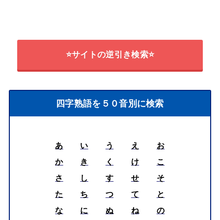
⭐サイトの逆引き検索⭐
四字熟語を５０音別に検索
あ
い
う
え
お
か
き
く
け
こ
さ
し
す
せ
そ
た
ち
つ
て
と
な
に
ぬ
ね
の