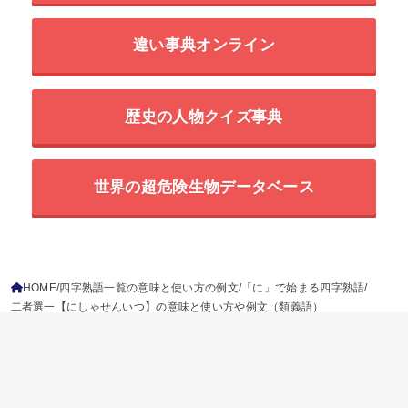
違い事典オンライン
歴史の人物クイズ事典
世界の超危険生物データベース
HOME
四字熟語一覧の意味と使い方の例文
「に」で始まる四字熟語
二者選一【にしゃせんいつ】の意味と使い方や例文（類義語）
ことわざ
慣用句
故事成語
二字熟語
三字熟語
四字熟語
プライバシーポリシー
参考文献
免責事項
運営情報
お問い合わせ