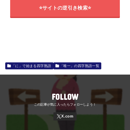
⭐サイトの逆引き検索⭐
「に」で始まる四字熟語
「唯一」の四字熟語一覧
FOLLOW