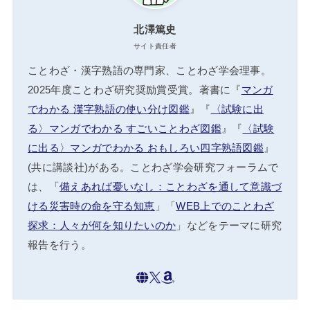
北澤篤史
サイト責任者
ことわざ・漢字熟語の専門家、ことわざ学会理事。
2025年度ことわざ研究奨励賞受賞。著書に『
マンガ
でわかる 漢字熟語の使い分け図鑑
』『
〈試験に出
る〉マンガでわかる すごいことわざ図鑑
』『
〈試験
に出る〉マンガでわかる おもしろい四字熟語図鑑
』
(共に講談社)がある。ことわざ学会研究フォーラムで
は、「
備えあれば憂いなし：ことわざを通して意識づ
ける災害時の命を守る知恵
」「
WEB上でのことわざ
探求：人々が何を知りたいのか
」などをテーマに研究
報告を行う。