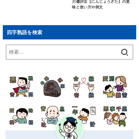
刃傷沙汰【にんじょうざた】の意
味と使い方や例文
四字熟語を検索
検
索: