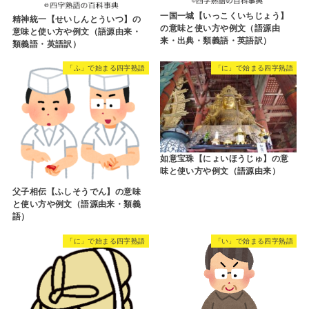
一国一城【いっこくいちじょう】
精神統一【せいしんとういつ】の
の意味と使い方や例文（語源由
意味と使い方や例文（語源由来・
来・出典・類義語・英語訳）
類義語・英語訳）
「ふ」で始まる四字熟語
「に」で始まる四字熟語
如意宝珠【にょいほうじゅ】の意
味と使い方や例文（語源由来）
父子相伝【ふしそうでん】の意味
と使い方や例文（語源由来・類義
語）
「に」で始まる四字熟語
「い」で始まる四字熟語