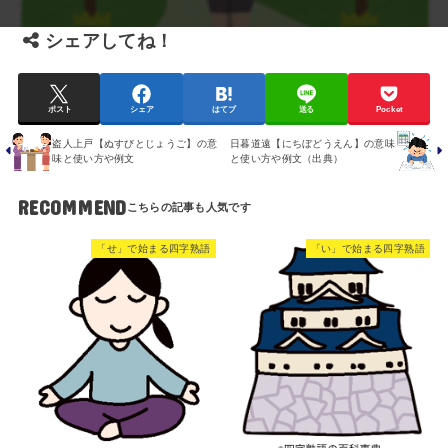
シェアしてね！
ポスト
シェア
はてブ
送る
Pocket
盗人上戸【ぬすびとじょうご】の意
日暮道遠【にちぼどうえん】の意味
味と使い方や例文
と使い方や例文（出典）
RECOMMEND
「せ」で始まる四字熟語
「い」で始まる四字熟語