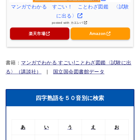
マンガでわかる すごい！ ことわざ図鑑 〈試験
に出る〉
posted with
カエレバ
楽天市場
Amazon
書籍：
マンガでわかる すごい!ことわざ図鑑〈試験に出
る〉（講談社）
|
国立国会図書館データ
四字熟語を５０音別に検索
あ
い
う
え
お