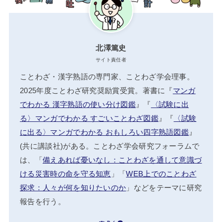
北澤篤史
サイト責任者
ことわざ・漢字熟語の専門家、ことわざ学会理事。
2025年度ことわざ研究奨励賞受賞。著書に『
マンガ
でわかる 漢字熟語の使い分け図鑑
』『
〈試験に出
る〉マンガでわかる すごいことわざ図鑑
』『
〈試験
に出る〉マンガでわかる おもしろい四字熟語図鑑
』
(共に講談社)がある。ことわざ学会研究フォーラムで
は、「
備えあれば憂いなし：ことわざを通して意識づ
ける災害時の命を守る知恵
」「
WEB上でのことわざ
探求：人々が何を知りたいのか
」などをテーマに研究
報告を行う。