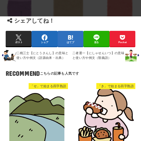
シェアしてね！
ポスト
シェア
はてブ
送る
Pocket
二桃三士【にとうさんし】の意味と
二者選一【にしゃせんいつ】の意味
使い方や例文（語源由来・出典）
と使い方や例文（類義語）
RECOMMEND
「せ」で始まる四字熟語
「き」で始まる四字熟語