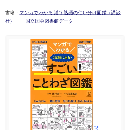
書籍：
マンガでわかる 漢字熟語の使い分け図鑑（講談
社）
|
国立国会図書館データ