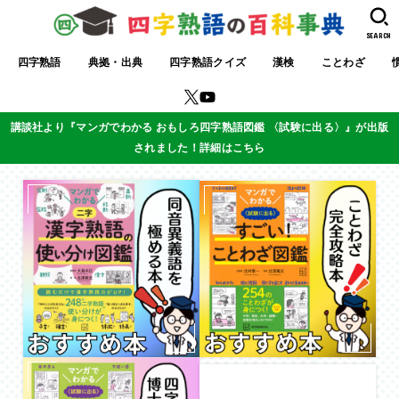
SEARCH
四字熟語
典拠・出典
四字熟語クイズ
漢検
ことわざ
講談社より『マンガでわかる おもしろ四字熟語図鑑 〈試験に出る〉』が出版
されました！詳細はこちら