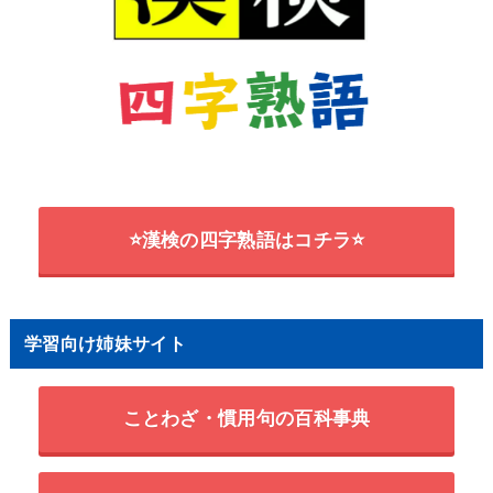
⭐漢検の四字熟語はコチラ⭐
学習向け姉妹サイト
ことわざ・慣用句の百科事典