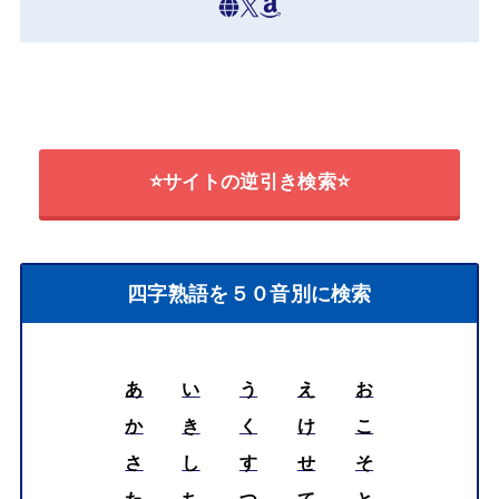
⭐サイトの逆引き検索⭐
四字熟語を５０音別に検索
あ
い
う
え
お
か
き
く
け
こ
さ
し
す
せ
そ
た
ち
つ
て
と