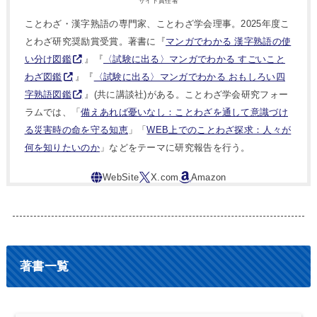
サイト責任者
ことわざ・漢字熟語の専門家、ことわざ学会理事。2025年度こ
とわざ研究奨励賞受賞。著書に『
マンガでわかる 漢字熟語の使
い分け図鑑
』『
〈試験に出る〉マンガでわかる すごいこと
わざ図鑑
』『
〈試験に出る〉マンガでわかる おもしろい四
字熟語図鑑
』(共に講談社)がある。ことわざ学会研究フォー
ラムでは、「
備えあれば憂いなし：ことわざを通して意識づけ
る災害時の命を守る知恵
」「
WEB上でのことわざ探求：人々が
何を知りたいのか
」などをテーマに研究報告を行う。
著書一覧