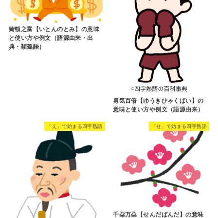
猗頓之富【いとんのとみ】の意味
と使い方や例文（語源由来・出
典・類義語）
勇気百倍【ゆうきひゃくばい】の
意味と使い方や例文（語源由来）
「え」で始まる四字熟語
「せ」で始まる四字熟語
千朶万朶【せんだばんだ】の意味