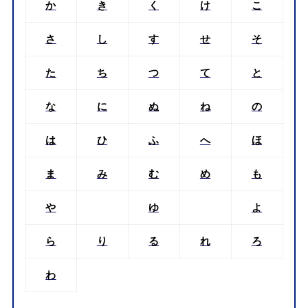
か
き
く
け
こ
さ
し
す
せ
そ
た
ち
つ
て
と
な
に
ぬ
ね
の
は
ひ
ふ
へ
ほ
ま
み
む
め
も
や
ゆ
よ
ら
り
る
れ
ろ
わ