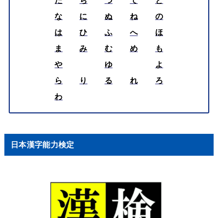
な
に
ぬ
ね
の
は
ひ
ふ
へ
ほ
ま
み
む
め
も
や
ゆ
よ
ら
り
る
れ
ろ
わ
日本漢字能力検定