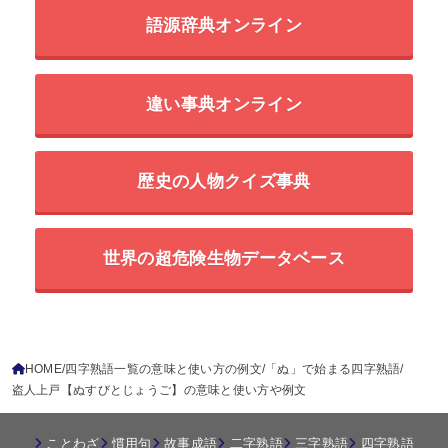
語源辞典オンライン
違い事典オンライン
歴史の人物クイズ事典
世界の超危険生物データベース
HOME
四字熟語一覧の意味と使い方の例文
「ぬ」で始まる四字熟語
盗人上戸【ぬすびとじょうご】の意味と使い方や例文
ことわざ
慣用句
故事成語
二字熟語
三字熟語
四字熟語