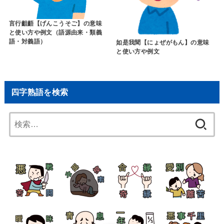
言行齟齬【げんこうそご】の意味
と使い方や例文（語源由来・類義
語・対義語）
如是我聞【にょぜがもん】の意味
と使い方や例文
四字熟語を検索
検
索: