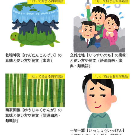
「け」で始まる四字熟語
「り」で始まる四字熟語
乾端坤倪【けんたんこんげい】の
立錐之地【りっすいのち】の意味
意味と使い方や例文（出典）
と使い方や例文（語源由来・出
典・類義語）
「ゆ」で始まる四字熟語
「い」で始まる四字熟語
幽寂閑雅【ゆうじゃくかんが】の
意味と使い方や例文（語源由来・
類義語）
一笑一顰【いっしょういっぴん】