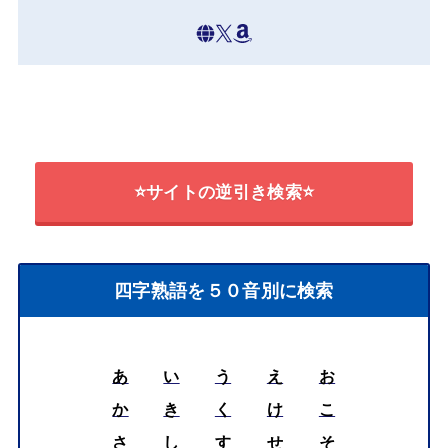
⭐サイトの逆引き検索⭐
四字熟語を５０音別に検索
あ
い
う
え
お
か
き
く
け
こ
さ
し
す
せ
そ