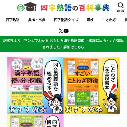
SEARCH
四字熟語
典拠・出典
四字熟語クイズ
漢検
ことわざ
講談社より『マンガでわかる おもしろ四字熟語図鑑 〈試験に出る〉』が出版
されました！詳細はこちら