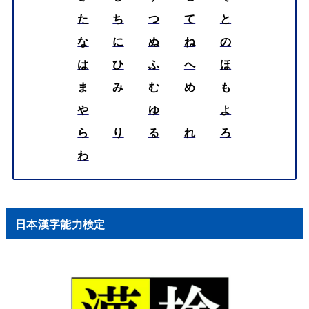
た
ち
つ
て
と
な
に
ぬ
ね
の
は
ひ
ふ
へ
ほ
ま
み
む
め
も
や
ゆ
よ
ら
り
る
れ
ろ
わ
日本漢字能力検定