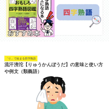
「り」で始まる四字熟語
流汗滂沱【りゅうかんぼうだ】の意味と使い方
や例文（類義語）