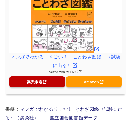
マンガでわかる すごい！ ことわざ図鑑 〈試験
に出る〉
posted with
カエレバ
楽天市場
Amazon
書籍：
マンガでわかる すごい!ことわざ図鑑〈試験に出
る〉（講談社）
|
国立国会図書館データ