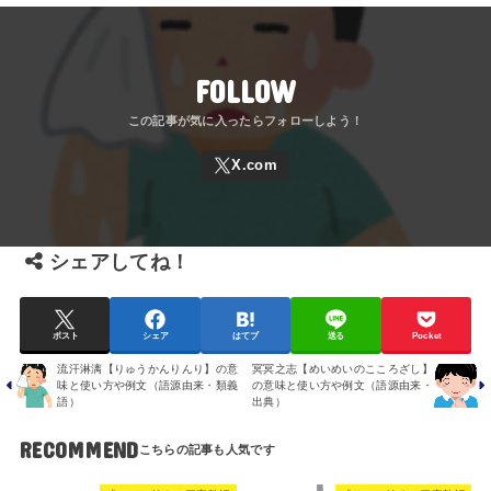
FOLLOW
シェアしてね！
ポスト
シェア
はてブ
送る
Pocket
流汗淋漓【りゅうかんりんり】の意
冥冥之志【めいめいのこころざし】
味と使い方や例文（語源由来・類義
の意味と使い方や例文（語源由来・
語）
出典）
RECOMMEND