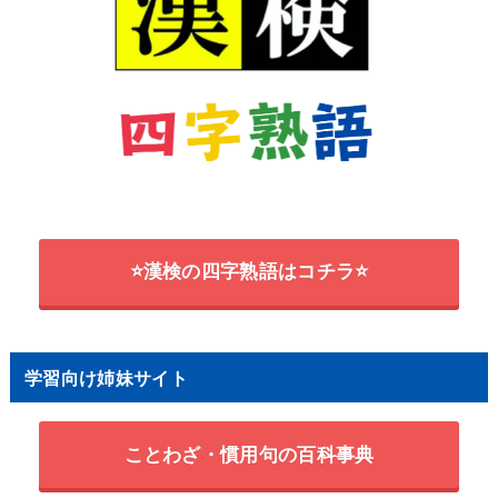
⭐漢検の四字熟語はコチラ⭐
学習向け姉妹サイト
ことわざ・慣用句の百科事典