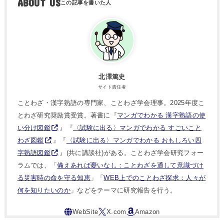
ABOUT US
北澤篤史
サイト責任者
ことわざ・漢字熟語の専門家、ことわざ学会理事。2025年度こ
とわざ研究奨励賞受賞。著書に『
マンガでわかる 漢字熟語の使
い分け図鑑
』『
〈試験に出る〉マンガでわかる すごいこと
わざ図鑑
』『
〈試験に出る〉マンガでわかる おもしろい四
字熟語図鑑
』(共に講談社)がある。ことわざ学会研究フォー
ラムでは、「
備えあれば憂いなし：ことわざを通して意識づけ
る災害時の命を守る知恵
」「
WEB上でのことわざ探求：人々が
何を知りたいのか
」などをテーマに研究報告を行う。