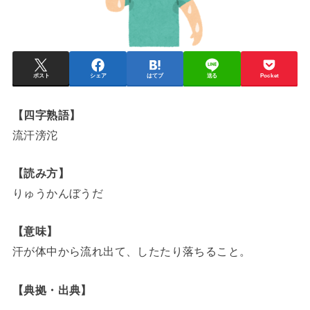
ポスト
シェア
はてブ
送る
Pocket
【四字熟語】
流汗滂沱
【読み方】
りゅうかんぼうだ
【意味】
汗が体中から流れ出て、したたり落ちること。
【典拠・出典】
－