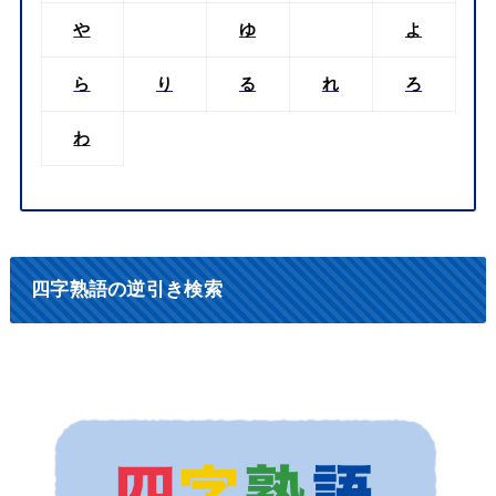
や
ゆ
よ
ら
り
る
れ
ろ
わ
四字熟語の逆引き検索