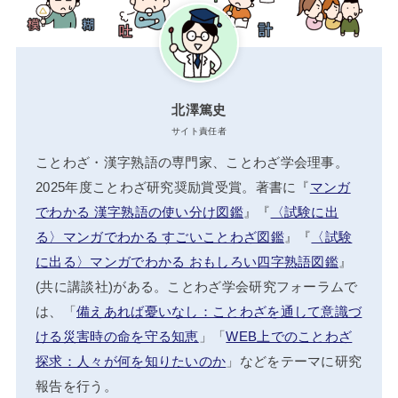
北澤篤史
サイト責任者
ことわざ・漢字熟語の専門家、ことわざ学会理事。
2025年度ことわざ研究奨励賞受賞。著書に『
マンガ
でわかる 漢字熟語の使い分け図鑑
』『
〈試験に出
る〉マンガでわかる すごいことわざ図鑑
』『
〈試験
に出る〉マンガでわかる おもしろい四字熟語図鑑
』
(共に講談社)がある。ことわざ学会研究フォーラムで
は、「
備えあれば憂いなし：ことわざを通して意識づ
ける災害時の命を守る知恵
」「
WEB上でのことわざ
探求：人々が何を知りたいのか
」などをテーマに研究
報告を行う。