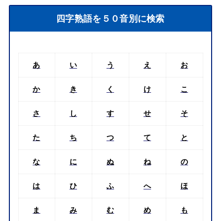
四字熟語を５０音別に検索
あ
い
う
え
お
か
き
く
け
こ
さ
し
す
せ
そ
た
ち
つ
て
と
な
に
ぬ
ね
の
は
ひ
ふ
へ
ほ
ま
み
む
め
も