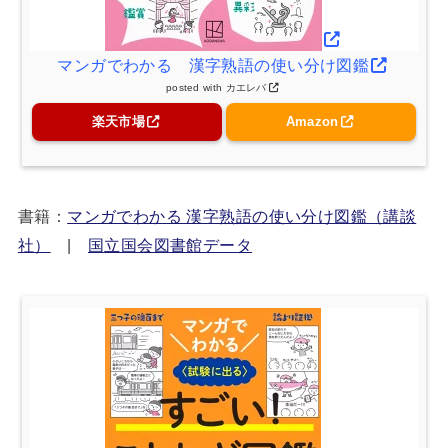
マンガでわかる 漢字熟語の使い分け図鑑
posted with
カエレバ
楽天市場
Amazon
書籍：
マンガでわかる 漢字熟語の使い分け図鑑（講談
社）
|
国立国会図書館データ