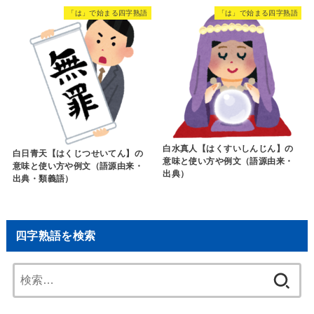
「は」で始まる四字熟語
「は」で始まる四字熟語
白水真人【はくすいしんじん】の
白日青天【はくじつせいてん】の
意味と使い方や例文（語源由来・
意味と使い方や例文（語源由来・
出典）
出典・類義語）
四字熟語を検索
検
索: