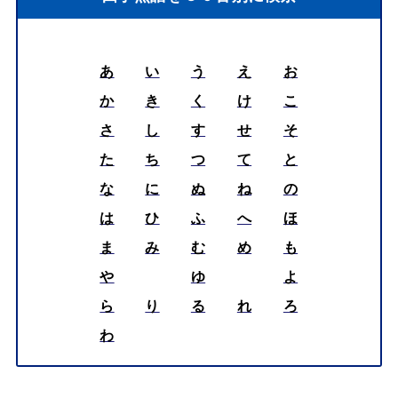
あ
い
う
え
お
か
き
く
け
こ
さ
し
す
せ
そ
た
ち
つ
て
と
な
に
ぬ
ね
の
は
ひ
ふ
へ
ほ
ま
み
む
め
も
や
ゆ
よ
ら
り
る
れ
ろ
わ