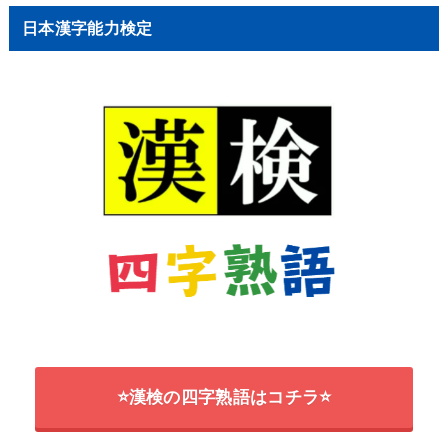
日本漢字能力検定
⭐漢検の四字熟語はコチラ⭐