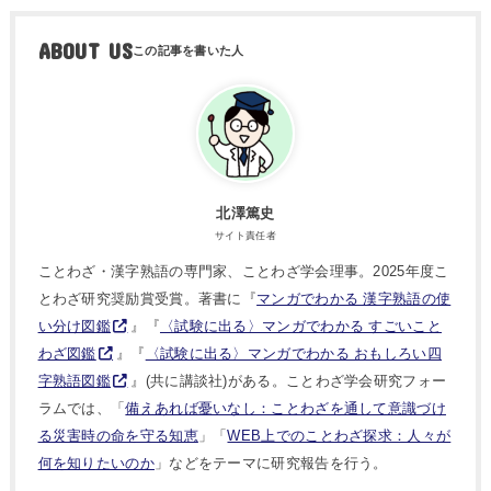
ABOUT US
北澤篤史
サイト責任者
ことわざ・漢字熟語の専門家、ことわざ学会理事。2025年度こ
とわざ研究奨励賞受賞。著書に『
マンガでわかる 漢字熟語の使
い分け図鑑
』『
〈試験に出る〉マンガでわかる すごいこと
わざ図鑑
』『
〈試験に出る〉マンガでわかる おもしろい四
字熟語図鑑
』(共に講談社)がある。ことわざ学会研究フォー
ラムでは、「
備えあれば憂いなし：ことわざを通して意識づけ
る災害時の命を守る知恵
」「
WEB上でのことわざ探求：人々が
何を知りたいのか
」などをテーマに研究報告を行う。