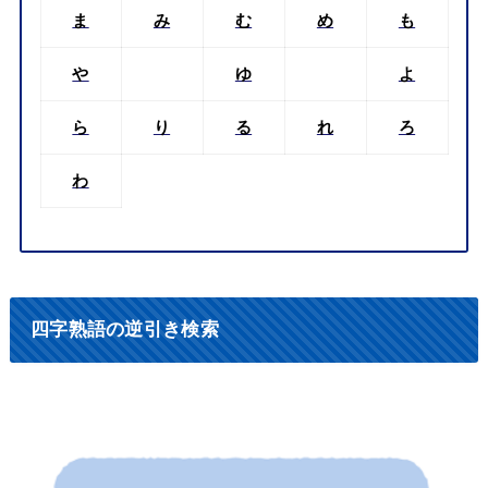
ま
み
む
め
も
や
ゆ
よ
ら
り
る
れ
ろ
わ
四字熟語の逆引き検索