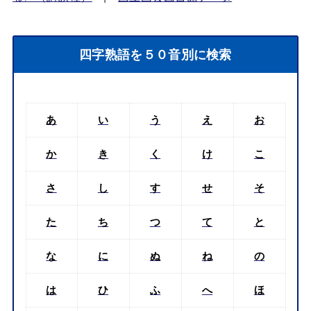
四字熟語を５０音別に検索
あ
い
う
え
お
か
き
く
け
こ
さ
し
す
せ
そ
た
ち
つ
て
と
な
に
ぬ
ね
の
は
ひ
ふ
へ
ほ