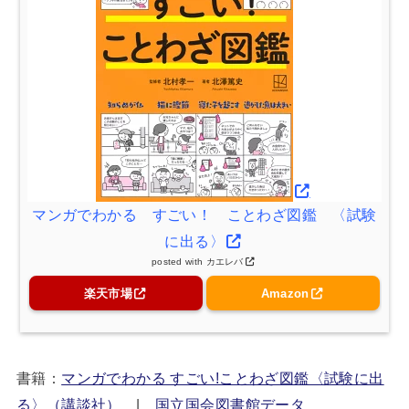
マンガでわかる すごい！ ことわざ図鑑 〈試験
に出る〉
posted with
カエレバ
楽天市場
Amazon
書籍：
マンガでわかる すごい!ことわざ図鑑〈試験に出
る〉（講談社）
|
国立国会図書館データ