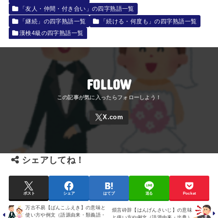
「友人・仲間・付き合い」の四字熟語一覧
「継続」の四字熟語一覧
「続ける・何度も」の四字熟語一覧
漢検4級の四字熟語一覧
FOLLOW
シェアしてね！
ポスト
シェア
はてブ
送る
Pocket
万古不易【ばんこふえき】の意味と
煩言砕辞【はんげんさいじ】の意味
使い方や例文（語源由来・類義語・
と使い方や例文（語源由来・出典）