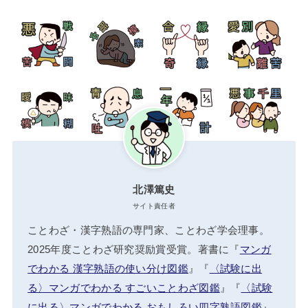
北澤篤史
サイト責任者
ことわざ・漢字熟語の専門家、ことわざ学会理事。
2025年度ことわざ研究奨励賞受賞。著書に『
マンガ
でわかる 漢字熟語の使い分け図鑑
』『
〈試験に出
る〉マンガでわかる すごいことわざ図鑑
』『
〈試験
に出る〉マンガでわかる おもしろい四字熟語図鑑
』