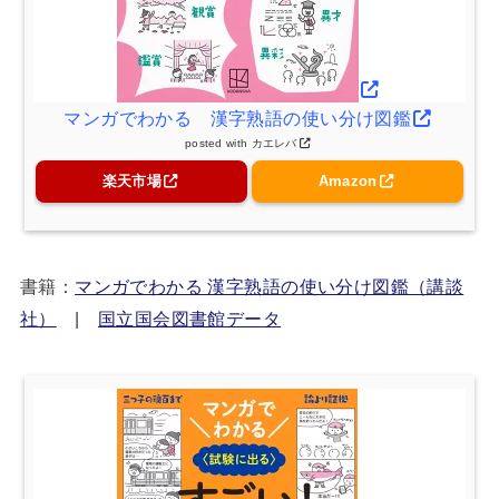
マンガでわかる 漢字熟語の使い分け図鑑
posted with
カエレバ
楽天市場
Amazon
書籍：
マンガでわかる 漢字熟語の使い分け図鑑（講談
社）
|
国立国会図書館データ