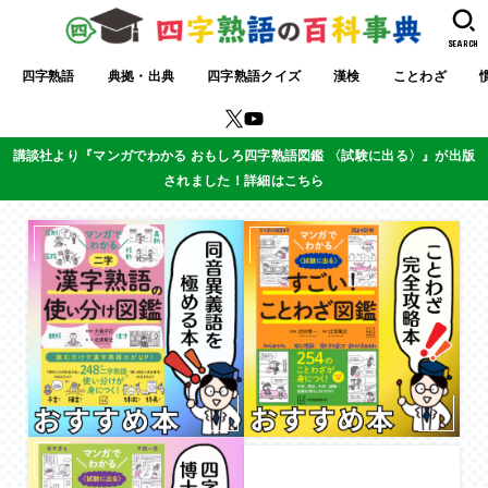
SEARCH
四字熟語
典拠・出典
四字熟語クイズ
漢検
ことわざ
講談社より『マンガでわかる おもしろ四字熟語図鑑 〈試験に出る〉』が出版
されました！詳細はこちら