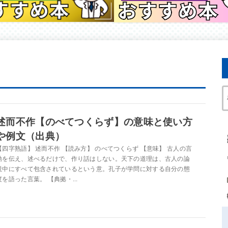
述而不作【のべてつくらず】の意味と使い方
や例文（出典）
【四字熟語】 述而不作 【読み方】 のべてつくらず 【意味】 古人の言
動を伝え、述べるだけで、作り話はしない。天下の道理は、古人の論
説中にすべて包含されているという意。孔子が学問に対する自分の態
度を語った言葉。 【典拠・...