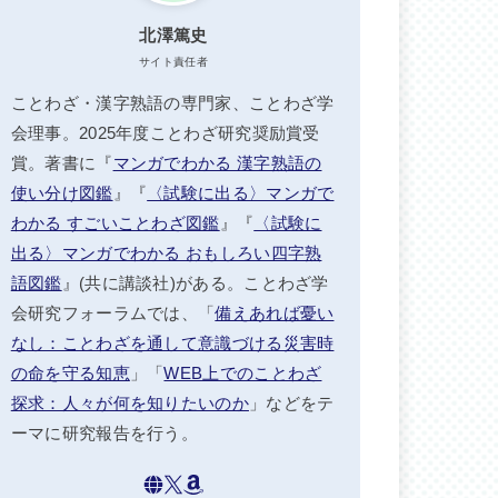
北澤篤史
サイト責任者
ことわざ・漢字熟語の専門家、ことわざ学
会理事。2025年度ことわざ研究奨励賞受
賞。著書に『
マンガでわかる 漢字熟語の
使い分け図鑑
』『
〈試験に出る〉マンガで
わかる すごいことわざ図鑑
』『
〈試験に
出る〉マンガでわかる おもしろい四字熟
語図鑑
』(共に講談社)がある。ことわざ学
会研究フォーラムでは、「
備えあれば憂い
なし：ことわざを通して意識づける災害時
の命を守る知恵
」「
WEB上でのことわざ
探求：人々が何を知りたいのか
」などをテ
ーマに研究報告を行う。