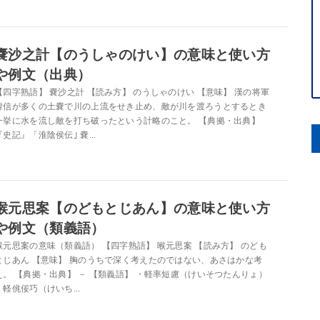
嚢沙之計【のうしゃのけい】の意味と使い方
や例文（出典）
【四字熟語】 嚢沙之計 【読み方】 のうしゃのけい 【意味】 漢の将軍
韓信が多くの土嚢で川の上流をせき止め、敵が川を渡ろうとするとき
一挙に水を流し敵を打ち破ったという計略のこと。 【典拠・出典】
『史記』「淮陰侯伝｣ 嚢...
喉元思案【のどもとじあん】の意味と使い方
や例文（類義語）
喉元思案の意味（類義語） 【四字熟語】 喉元思案 【読み方】 のども
とじあん 【意味】 胸のうちで深く考えたのではない、あさはかな考
え。 【典拠・出典】 － 【類義語】 ・軽率短慮（けいそつたんりょ）
・軽佻佞巧（けいち...