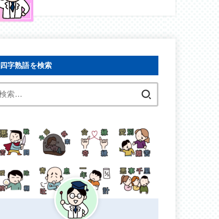
四字熟語を検索
検
索: