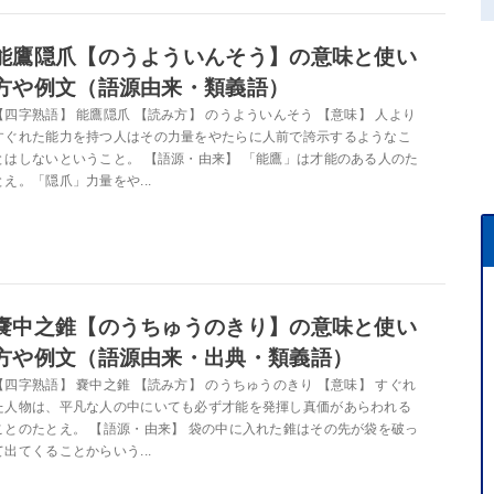
能鷹隠爪【のうよういんそう】の意味と使い
方や例文（語源由来・類義語）
【四字熟語】 能鷹隠爪 【読み方】 のうよういんそう 【意味】 人より
すぐれた能力を持つ人はその力量をやたらに人前で誇示するようなこ
とはしないということ。 【語源・由来】 「能鷹」は才能のある人のた
とえ。「隠爪」力量をや...
嚢中之錐【のうちゅうのきり】の意味と使い
方や例文（語源由来・出典・類義語）
【四字熟語】 嚢中之錐 【読み方】 のうちゅうのきり 【意味】 すぐれ
た人物は、平凡な人の中にいても必ず才能を発揮し真価があらわれる
ことのたとえ。 【語源・由来】 袋の中に入れた錐はその先が袋を破っ
て出てくることからいう...