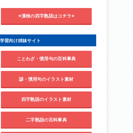
⭐漢検の四字熟語はコチラ⭐
学習向け姉妹サイト
ことわざ・慣用句の百科事典
諺・慣用句のイラスト素材
四字熟語のイラスト素材
二字熟語の百科事典