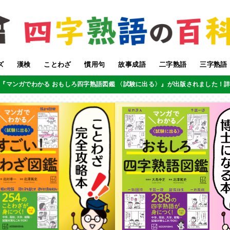
ズ
漢検
ことわざ
慣用句
故事成語
二字熟語
三字熟語
『マンガでわかる おもしろ四字熟語図鑑 〈試験に出る〉』が出版されました！