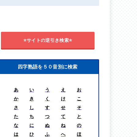
⭐サイトの逆引き検索⭐
四字熟語を５０音別に検索
あ
い
う
え
お
か
き
く
け
こ
さ
し
す
せ
そ
た
ち
つ
て
と
な
に
ぬ
ね
の
は
ひ
ふ
へ
ほ