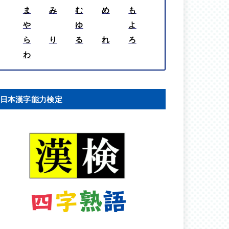
ま
み
む
め
も
や
ゆ
よ
ら
り
る
れ
ろ
わ
日本漢字能力検定