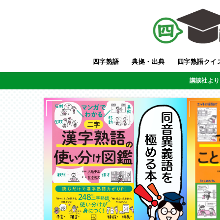
四字熟語
典拠・出典
四字熟語クイ
講談社より