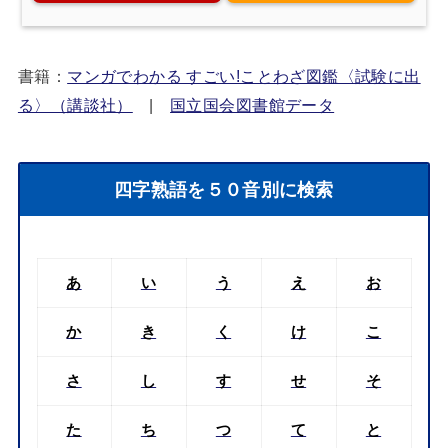
書籍：
マンガでわかる すごい!ことわざ図鑑〈試験に出
る〉（講談社）
|
国立国会図書館データ
四字熟語を５０音別に検索
あ
い
う
え
お
か
き
く
け
こ
さ
し
す
せ
そ
た
ち
つ
て
と