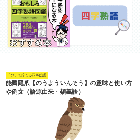
「の」で始まる四字熟語
能鷹隠爪【のうよういんそう】の意味と使い方
や例文（語源由来・類義語）