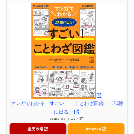
マンガでわかる すごい！ ことわざ図鑑 〈試験
に出る〉
posted with
カエレバ
楽天市場
Amazon