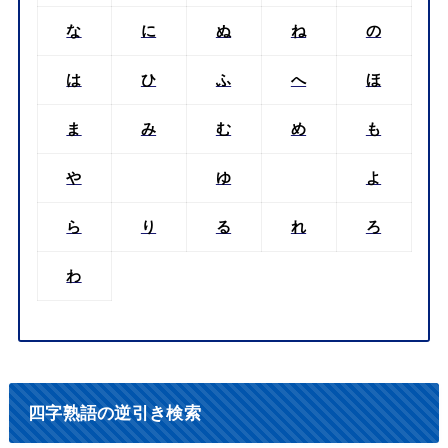
な
に
ぬ
ね
の
は
ひ
ふ
へ
ほ
ま
み
む
め
も
や
ゆ
よ
ら
り
る
れ
ろ
わ
四字熟語の逆引き検索