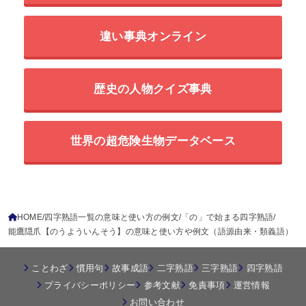
違い事典オンライン
歴史の人物クイズ事典
世界の超危険生物データベース
HOME
四字熟語一覧の意味と使い方の例文
「の」で始まる四字熟語
能鷹隠爪【のうよういんそう】の意味と使い方や例文（語源由来・類義語）
ことわざ
慣用句
故事成語
二字熟語
三字熟語
四字熟語
プライバシーポリシー
参考文献
免責事項
運営情報
お問い合わせ