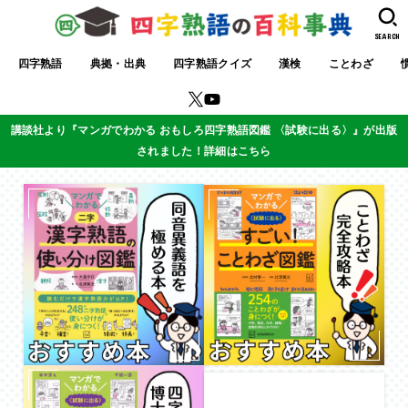
SEARCH
四字熟語
典拠・出典
四字熟語クイズ
漢検
ことわざ
講談社より『マンガでわかる おもしろ四字熟語図鑑 〈試験に出る〉』が出版
されました！詳細はこちら