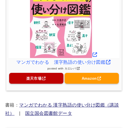
マンガでわかる 漢字熟語の使い分け図鑑
posted with
カエレバ
楽天市場
Amazon
書籍：
マンガでわかる 漢字熟語の使い分け図鑑（講談
社）
|
国立国会図書館データ