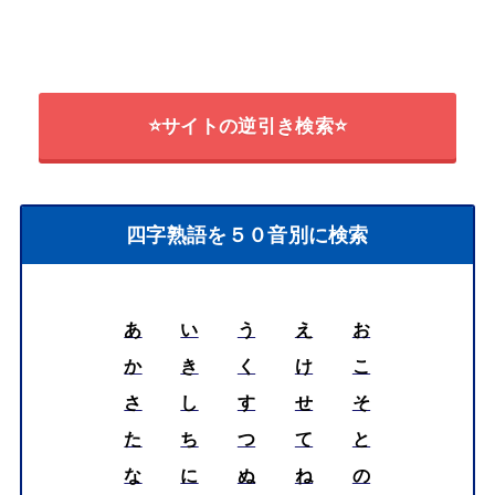
⭐サイトの逆引き検索⭐
四字熟語を５０音別に検索
あ
い
う
え
お
か
き
く
け
こ
さ
し
す
せ
そ
た
ち
つ
て
と
な
に
ぬ
ね
の