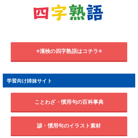
⭐漢検の四字熟語はコチラ⭐
学習向け姉妹サイト
ことわざ・慣用句の百科事典
諺・慣用句のイラスト素材