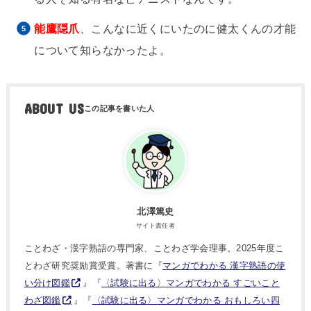
能鷹隠爪
、こんなに近くにいたのに健太くんの才能
について知らなかったよ。
ABOUT US
北澤篤史
サイト責任者
ことわざ・漢字熟語の専門家、ことわざ学会理事。2025年度こ
とわざ研究奨励賞受賞。著書に『
マンガでわかる 漢字熟語の使
い分け図鑑
』『
〈試験に出る〉マンガでわかる すごいこと
わざ図鑑
』『
〈試験に出る〉マンガでわかる おもしろい四