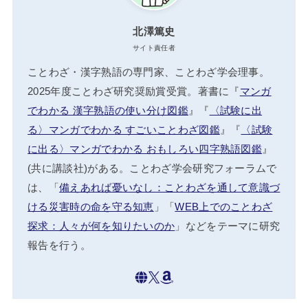
北澤篤史
サイト責任者
ことわざ・漢字熟語の専門家、ことわざ学会理事。
2025年度ことわざ研究奨励賞受賞。著書に『
マンガ
でわかる 漢字熟語の使い分け図鑑
』『
〈試験に出
る〉マンガでわかる すごいことわざ図鑑
』『
〈試験
に出る〉マンガでわかる おもしろい四字熟語図鑑
』
(共に講談社)がある。ことわざ学会研究フォーラムで
は、「
備えあれば憂いなし：ことわざを通して意識づ
ける災害時の命を守る知恵
」「
WEB上でのことわざ
探求：人々が何を知りたいのか
」などをテーマに研究
報告を行う。