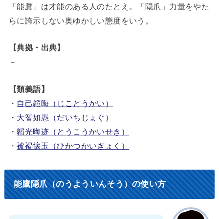
「能鷹」は才能のある人のたとえ。「隠爪」力量をやた
らに誇示しない奥ゆかしい態度をいう。
【典拠・出典】
－
【類義語】
・
自己韜晦（じことうかい）
・
大智如愚（だいちじょぐ）
・
韜光晦迹（とうこうかいせき）
・
被褐懐玉（ひかつかいぎょく）
能鷹隠爪（のうよういんそう）の使い方