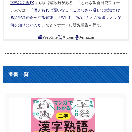
字熟語図鑑
』(共に講談社)がある。ことわざ学会研究フォー
ラムでは、「
備えあれば憂いなし：ことわざを通して意識づけ
る災害時の命を守る知恵
」「
WEB上でのことわざ探求：人々が
何を知りたいのか
」などをテーマに研究報告を行う。
著書一覧