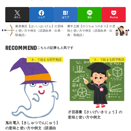
ポスト
シェア
はてブ
送る
Pocket
佩韋佩弦【はいいはいげん】の意味
嚢中之錐【のうちゅうのきり】の意
と使い方や例文（語源由来・出典・
味と使い方や例文（語源由来・出
類義語）
典・類義語）
RECOMMEND
「き」で始まる四字熟語
「さ」で始まる四字熟語
才芸器量【さいげいきりょう】の
意味と使い方や例文
鬼出電入【きしゅつでんにゅう】
の意味と使い方や例文（語源由