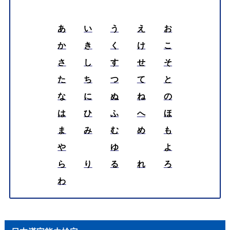
あ
い
う
え
お
か
き
く
け
こ
さ
し
す
せ
そ
た
ち
つ
て
と
な
に
ぬ
ね
の
は
ひ
ふ
へ
ほ
ま
み
む
め
も
や
ゆ
よ
ら
り
る
れ
ろ
わ