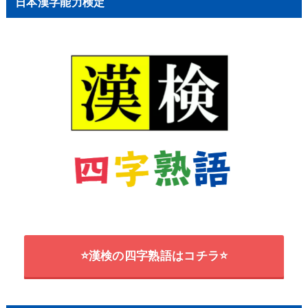
日本漢字能力検定
⭐漢検の四字熟語はコチラ⭐