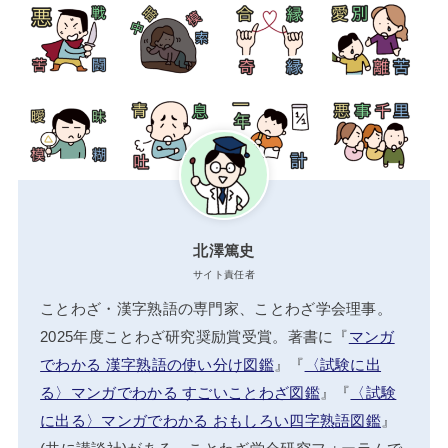
北澤篤史
サイト責任者
ことわざ・漢字熟語の専門家、ことわざ学会理事。
2025年度ことわざ研究奨励賞受賞。著書に『
マンガ
でわかる 漢字熟語の使い分け図鑑
』『
〈試験に出
る〉マンガでわかる すごいことわざ図鑑
』『
〈試験
に出る〉マンガでわかる おもしろい四字熟語図鑑
』