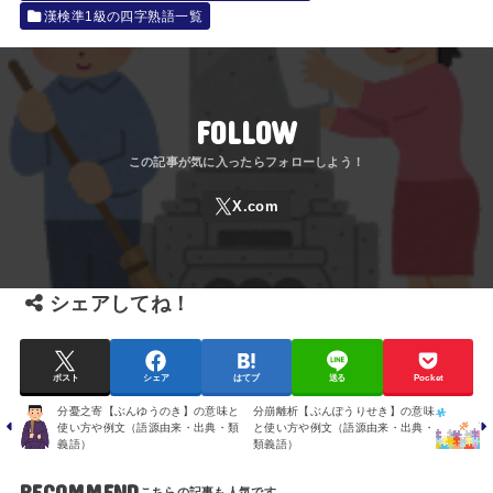
漢検準1級の四字熟語一覧
FOLLOW
シェアしてね！
ポスト
シェア
はてブ
送る
Pocket
分憂之寄【ぶんゆうのき】の意味と
分崩離析【ぶんぽうりせき】の意味
使い方や例文（語源由来・出典・類
と使い方や例文（語源由来・出典・
義語）
類義語）
RECOMMEND