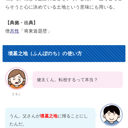
らそうと心に決めている土地という意味にも用いる。
【典拠・出典】
僧
月性
「将東遊題壁」
墳墓之地（ふんぼのち）の使い方
健太くん。転校するって本当？
ともこ
うん。父さんが
墳墓之地
に帰ることにし
たんだ。