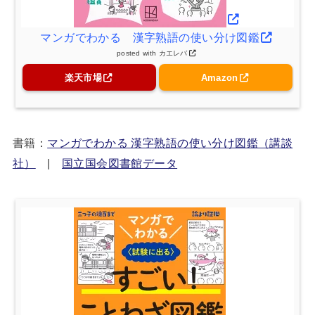
マンガでわかる 漢字熟語の使い分け図鑑
posted with
カエレバ
楽天市場
Amazon
書籍：
マンガでわかる 漢字熟語の使い分け図鑑（講談
社）
|
国立国会図書館データ