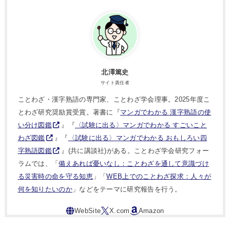
北澤篤史
サイト責任者
ことわざ・漢字熟語の専門家、ことわざ学会理事。2025年度こ
とわざ研究奨励賞受賞。著書に『
マンガでわかる 漢字熟語の使
い分け図鑑
』『
〈試験に出る〉マンガでわかる すごいこと
わざ図鑑
』『
〈試験に出る〉マンガでわかる おもしろい四
字熟語図鑑
』(共に講談社)がある。ことわざ学会研究フォー
ラムでは、「
備えあれば憂いなし：ことわざを通して意識づけ
る災害時の命を守る知恵
」「
WEB上でのことわざ探求：人々が
何を知りたいのか
」などをテーマに研究報告を行う。