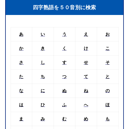
四字熟語を５０音別に検索
あ
い
う
え
お
か
き
く
け
こ
さ
し
す
せ
そ
た
ち
つ
て
と
な
に
ぬ
ね
の
は
ひ
ふ
へ
ほ
ま
み
む
め
も