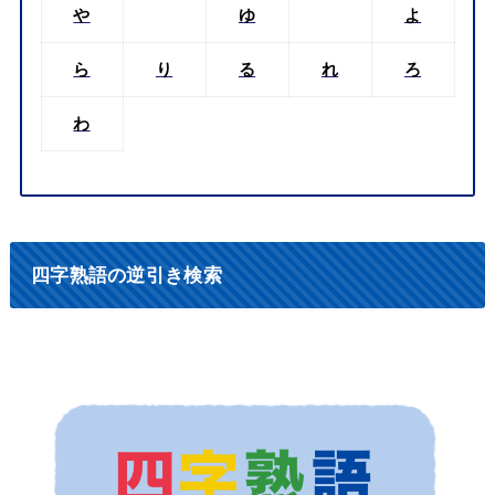
や
ゆ
よ
ら
り
る
れ
ろ
わ
四字熟語の逆引き検索