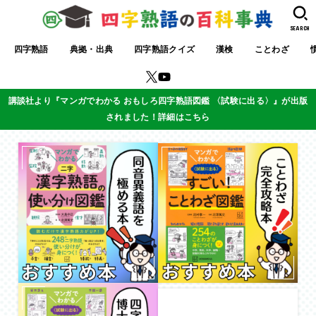
SEARCH
四字熟語
典拠・出典
四字熟語クイズ
漢検
ことわざ
講談社より『マンガでわかる おもしろ四字熟語図鑑 〈試験に出る〉』が出版
されました！詳細はこちら