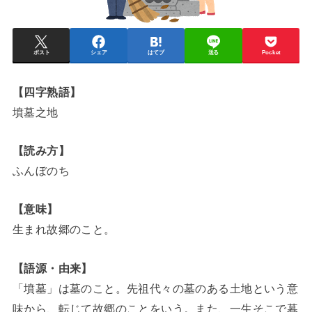
ポスト
シェア
はてブ
送る
Pocket
【四字熟語】
墳墓之地
【読み方】
ふんぼのち
【意味】
生まれ故郷のこと。
【語源・由来】
「墳墓」は墓のこと。先祖代々の墓のある土地という意
味から、転じて故郷のことをいう。また、一生そこで暮