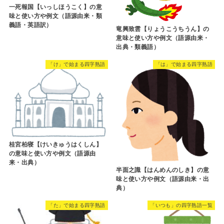
一死報国【いっしほうこく】の意
味と使い方や例文（語源由来・類
義語・英語訳）
竜興致雲【りょうこうちうん】の
意味と使い方や例文（語源由来・
出典・類義語）
「け」で始まる四字熟語
「は」で始まる四字熟語
桂宮柏寝【けいきゅうはくしん】
の意味と使い方や例文（語源由
来・出典）
半面之識【はんめんのしき】の意
味と使い方や例文（語源由来・出
典）
「た」で始まる四字熟語
「いつも」の四字熟語一覧