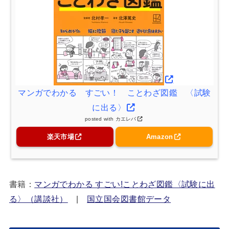
マンガでわかる すごい！ ことわざ図鑑 〈試験
に出る〉
posted with
カエレバ
楽天市場
Amazon
書籍：
マンガでわかる すごい!ことわざ図鑑〈試験に出
る〉（講談社）
|
国立国会図書館データ