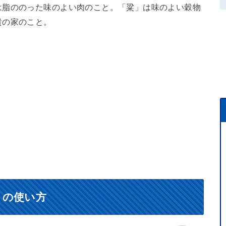
は脂ののった味のよい肉のこと。「粱」は味のよい穀物
貴の家のこと。
）の使い方