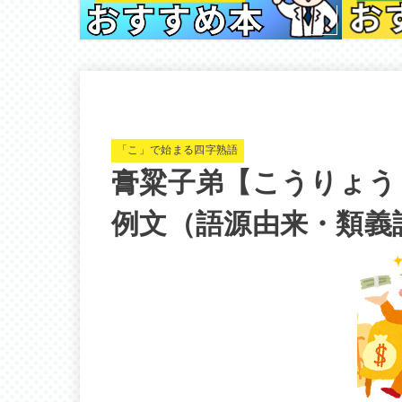
「こ」で始まる四字熟語
膏粱子弟【こうりょう
例文（語源由来・類義