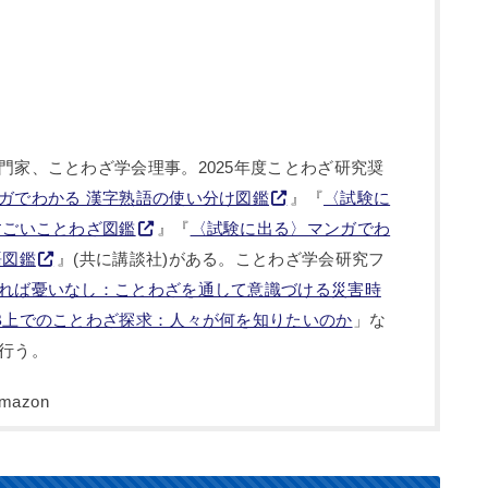
門家、ことわざ学会理事。2025年度ことわざ研究奨
ガでわかる 漢字熟語の使い分け図鑑
』『
〈試験に
すごいことわざ図鑑
』『
〈試験に出る〉マンガでわ
語図鑑
』(共に講談社)がある。ことわざ学会研究フ
れば憂いなし：ことわざを通して意識づける災害時
B上でのことわざ探求：人々が何を知りたいのか
」な
行う。