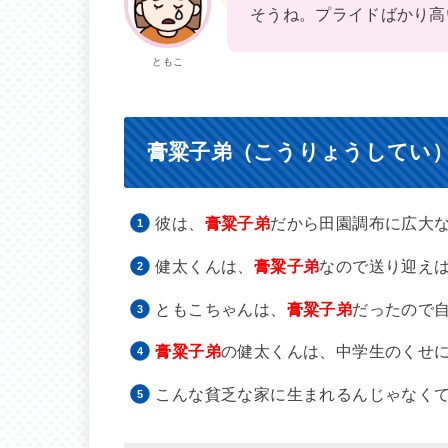
そうね。プライドばかり高
ともこ
膏粱子弟（こうりょうしてい
彼は、
膏粱子弟
だから田園調布に広大
健太くんは、
膏粱子弟
なので送り迎え
ともこちゃんは、
膏粱子弟
だったので
膏粱子弟
の健太くんは、中学生のくせ
こんな貧乏な家に生まれるんじゃなく