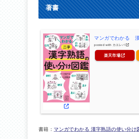
著書
マンガでわかる 
posted with
カエレバ
楽天市場
書籍：
マンガでわかる 漢字熟語の使い分け