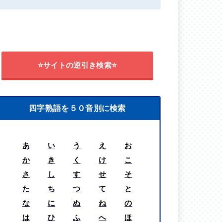
⭐サイトの逆引き検索⭐
四字熟語を５０音別に検索
あ
い
う
え
お
か
き
く
け
こ
さ
し
す
せ
そ
た
ち
つ
て
と
な
に
ぬ
ね
の
は
ひ
ふ
へ
ほ