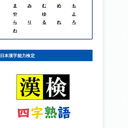
ま
み
む
め
も
や
ゆ
よ
ら
り
る
れ
ろ
わ
日本漢字能力検定