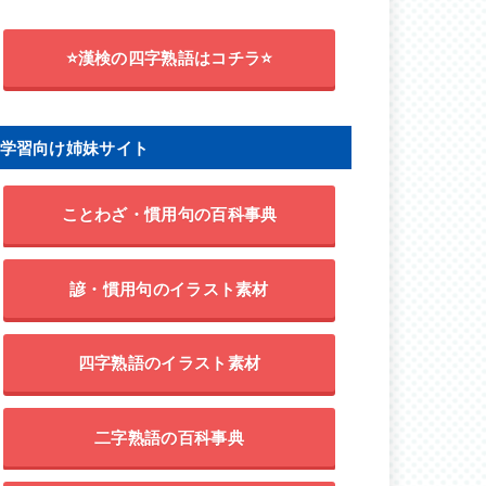
⭐漢検の四字熟語はコチラ⭐
学習向け姉妹サイト
ことわざ・慣用句の百科事典
諺・慣用句のイラスト素材
四字熟語のイラスト素材
二字熟語の百科事典