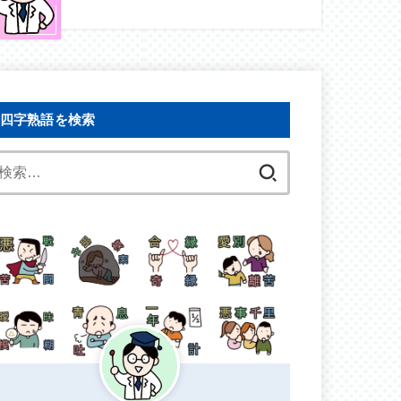
四字熟語を検索
検
索: