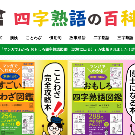
ズ
漢検
ことわざ
慣用句
故事成語
二字熟語
三字熟語
『マンガでわかる おもしろ四字熟語図鑑 〈試験に出る〉』が出版されました！