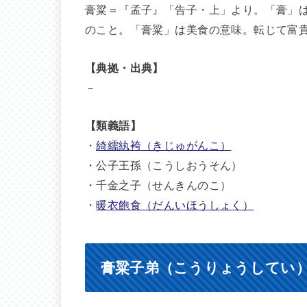
膏粱＝『孟子』「告子・上」より。「膏」
のこと。「膏粱」は美食の意味。転じて富
【典拠・出典】
－
【類義語】
・
綺繻紈袴（きじゅがんこ）
・公子王孫（こうしおうそん）
・千金之子（せんきんのこ）
・
暖衣飽食（だんいほうしょく）
膏粱子弟（こうりょうしてい