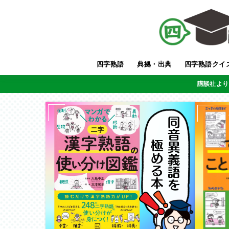
四字熟語
典拠・出典
四字熟語クイ
講談社より