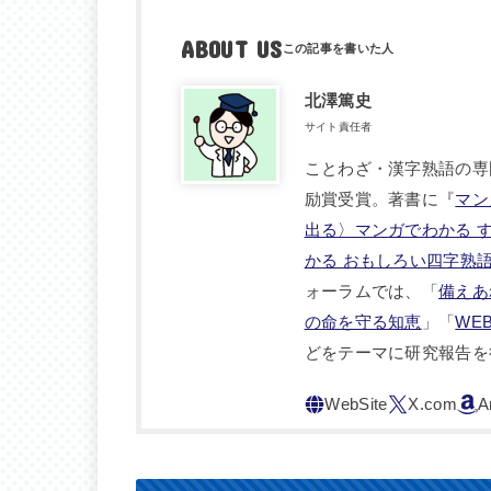
ABOUT US
北澤篤史
サイト責任者
ことわざ・漢字熟語の専
励賞受賞。著書に『
マン
出る〉マンガでわかる 
かる おもしろい四字熟
ォーラムでは、「
備えあ
の命を守る知恵
」「
WE
どをテーマに研究報告を