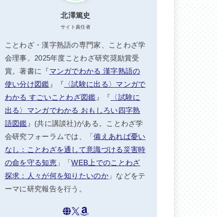
北澤篤史
サイト責任者
ことわざ・漢字熟語の専門家、ことわざ学
会理事。2025年度ことわざ研究奨励賞受
賞。著書に『
マンガでわかる 漢字熟語の
使い分け図鑑
』『
〈試験に出る〉マンガで
わかる すごいことわざ図鑑
』『
〈試験に
出る〉マンガでわかる おもしろい四字熟
語図鑑
』(共に講談社)がある。ことわざ学
会研究フォーラムでは、「
備えあれば憂い
なし：ことわざを通して意識づける災害時
の命を守る知恵
」「
WEB上でのことわざ
探求：人々が何を知りたいのか
」などをテ
ーマに研究報告を行う。