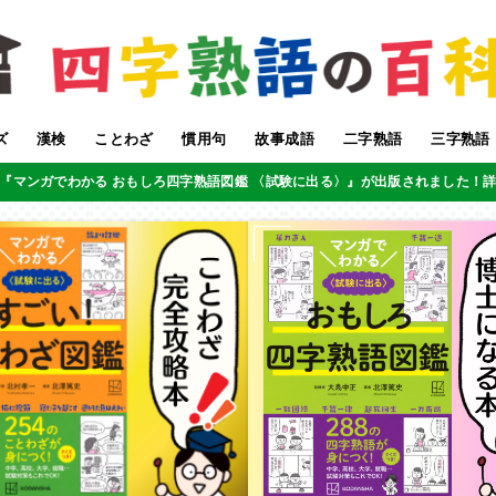
ズ
漢検
ことわざ
慣用句
故事成語
二字熟語
三字熟語
『マンガでわかる おもしろ四字熟語図鑑 〈試験に出る〉』が出版されました！