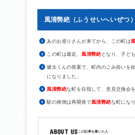
風清弊絶（ふうせいへいぜつ
あのお巡りさんが来てから、この町は
この町は最近、
風清弊絶
となり、子ど
健太くんの発案で、町内のごみ拾いを
になりました。
風清弊絶
な町を目指して、意見交換会
駅の南側は再開発で
風清弊絶
な町になり
ABOUT US