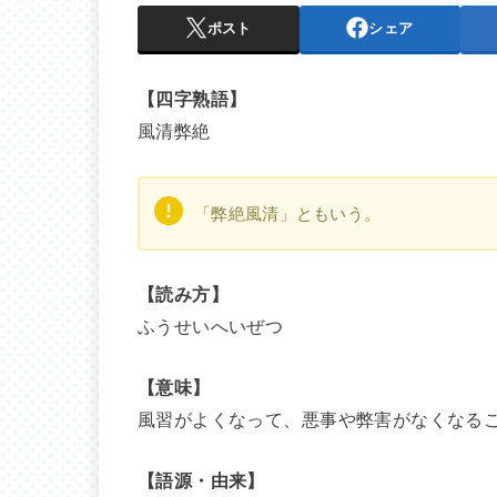
ポスト
シェア
【四字熟語】
風清弊絶
「弊絶風清」ともいう。
【読み方】
ふうせいへいぜつ
【意味】
風習がよくなって、悪事や弊害がなくなる
【語源・由来】