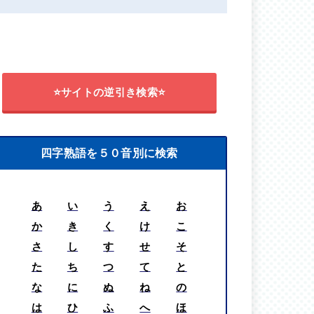
⭐サイトの逆引き検索⭐
四字熟語を５０音別に検索
あ
い
う
え
お
か
き
く
け
こ
さ
し
す
せ
そ
た
ち
つ
て
と
な
に
ぬ
ね
の
は
ひ
ふ
へ
ほ