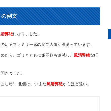
）の例文
風清弊絶
になりました。
ものいるファミリー層の間で人気が高まっています。
始めたら、ゴミとともに犯罪数も激減し、
風清弊絶
な町
を開きました。
ましtが、北側は、いまだ
風清弊絶
からほど遠い。