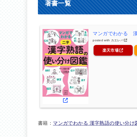
著書一覧
マンガでわかる 
posted with
カエレバ
楽天市場
書籍：
マンガでわかる 漢字熟語の使い分け