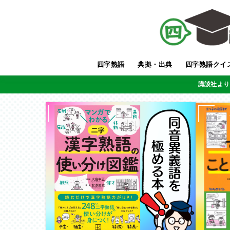
四字熟語
典拠・出典
四字熟語クイ
講談社より