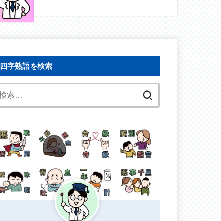
四字熟語を検索
検
索: