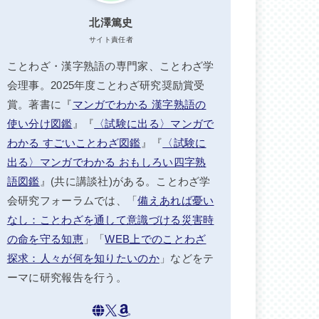
北澤篤史
サイト責任者
ことわざ・漢字熟語の専門家、ことわざ学
会理事。2025年度ことわざ研究奨励賞受
賞。著書に『
マンガでわかる 漢字熟語の
使い分け図鑑
』『
〈試験に出る〉マンガで
わかる すごいことわざ図鑑
』『
〈試験に
出る〉マンガでわかる おもしろい四字熟
語図鑑
』(共に講談社)がある。ことわざ学
会研究フォーラムでは、「
備えあれば憂い
なし：ことわざを通して意識づける災害時
の命を守る知恵
」「
WEB上でのことわざ
探求：人々が何を知りたいのか
」などをテ
ーマに研究報告を行う。