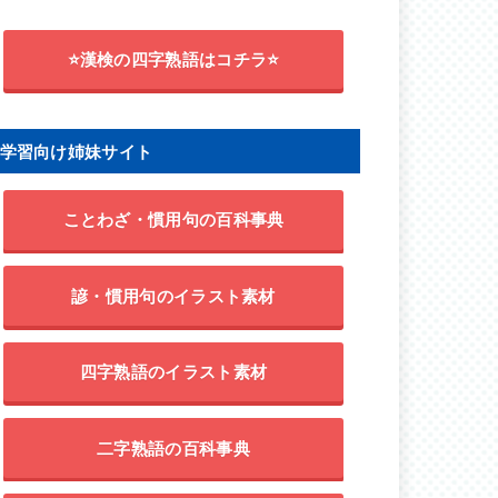
⭐漢検の四字熟語はコチラ⭐
学習向け姉妹サイト
ことわざ・慣用句の百科事典
諺・慣用句のイラスト素材
四字熟語のイラスト素材
二字熟語の百科事典