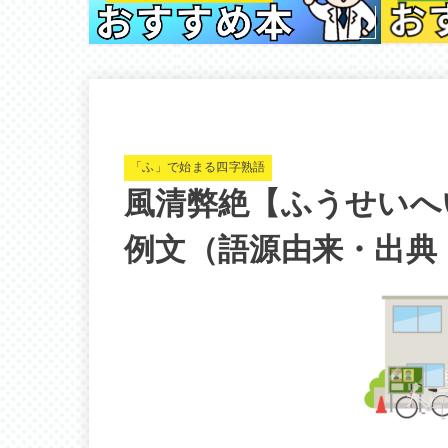
「ふ」で始まる四字熟語
風清弊絶【ふうせいへ
例文（語源由来・出典