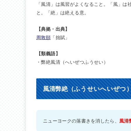
「風清」は風習がよくなること。「風」は
と。「絶」は絶える意。
【典拠・出典】
周敦頤
「拙賦」
【類義語】
・弊絶風清（へいぜつふうせい）
風清弊絶（ふうせいへいぜつ
ニューヨークの落書きを消したら、
風清