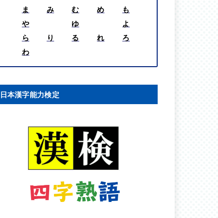
ま
み
む
め
も
や
ゆ
よ
ら
り
る
れ
ろ
わ
日本漢字能力検定