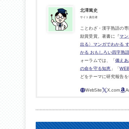
北澤篤史
サイト責任者
ことわざ・漢字熟語の専
励賞受賞。著書に『
マン
出る〉マンガでわかる 
かる おもしろい四字熟
ォーラムでは、「
備えあ
の命を守る知恵
」「
WE
どをテーマに研究報告を