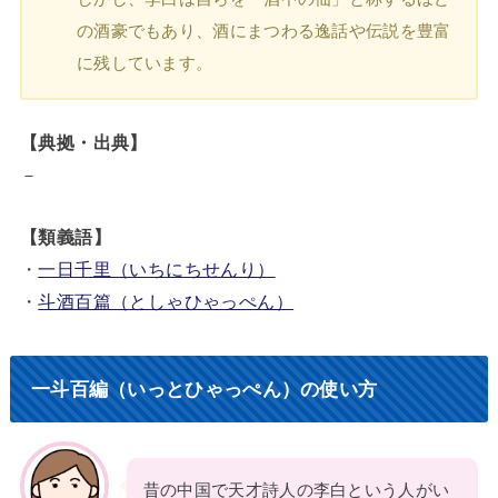
の酒豪でもあり、酒にまつわる逸話や伝説を豊富
に残しています。
【典拠・出典】
－
【類義語】
・
一日千里（いちにちせんり）
・
斗酒百篇（としゃひゃっぺん）
一斗百編（いっとひゃっぺん）の使い方
昔の中国で天才詩人の李白という人がい