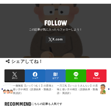
FOLLOW
シェアしてね！
ポスト
シェア
はてブ
送る
Pocket
一徹無垢【いってつむく】の意味と
一刀三礼【いっとうさんらい】の意
使い方や例文（語源由来・類義語・
味と使い方や例文（語源由来・類義
英語訳）
語・英語訳）
RECOMMEND