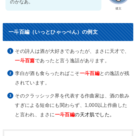
のかなあ。
健太
一斗百編（いっとひゃっぺん）の例文
その詩人は酒が大好きであったが、まさに天才で、
一斗百篇
であったと言う逸話があります。
李白が酒も食らったればこそ
一斗百編
との逸話が残
されています。
そのクラッシック界を代表する作曲家は、酒の飲み
すぎによる短命にも関わらず、1,000以上作曲した
と言われ、まさに
一斗百編
の天才肌でした。