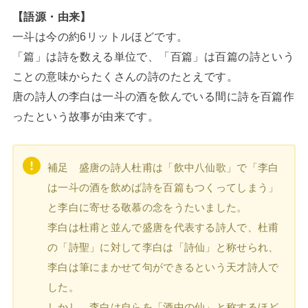
【語源・由来】
一斗は今の約6リットルほどです。
「篇」は詩を数える単位で、「百篇」は百篇の詩という
ことの意味からたくさんの詩のたとえです。
唐の詩人の李白は一斗の酒を飲んでいる間に詩を百篇作
ったという故事が由来です。
補足 盛唐の詩人杜甫は「飲中八仙歌」で「李白
は一斗の酒を飲めば詩を百篇もつくってしまう」
と李白に寄せる敬慕の念をうたいました。
李白は杜甫と並んで盛唐を代表する詩人で、杜甫
の「詩聖」に対して李白は「詩仙」と称せられ、
李白は筆にまかせて句ができるという天才詩人で
した。
しかし、李白は自らを「酒中の仙」と称するほど