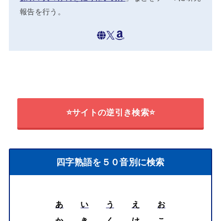
報告を行う。
⭐サイトの逆引き検索⭐
四字熟語を５０音別に検索
あ
い
う
え
お
か
き
く
け
こ