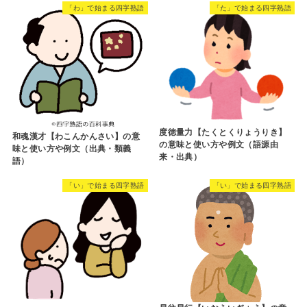
「わ」で始まる四字熟語
「た」で始まる四字熟語
度徳量力【たくとくりょうりき】
和魂漢才【わこんかんさい】の意
の意味と使い方や例文（語源由
味と使い方や例文（出典・類義
来・出典）
語）
「い」で始まる四字熟語
「い」で始まる四字熟語