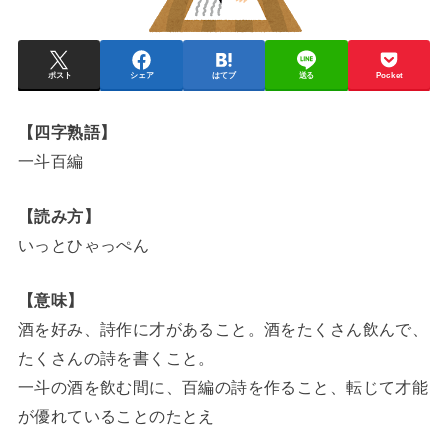
ポスト
シェア
はてブ
送る
Pocket
【四字熟語】
一斗百編
【読み方】
いっとひゃっぺん
【意味】
酒を好み、詩作に才があること。酒をたくさん飲んで、
たくさんの詩を書くこと。
一斗の酒を飲む間に、百編の詩を作ること、転じて才能
が優れていることのたとえ