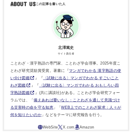
ABOUT US
北澤篤史
サイト責任者
ことわざ・漢字熟語の専門家、ことわざ学会理事。2025年度こ
とわざ研究奨励賞受賞。著書に『
マンガでわかる 漢字熟語の使
い分け図鑑
』『
〈試験に出る〉マンガでわかる すごいこと
わざ図鑑
』『
〈試験に出る〉マンガでわかる おもしろい四
字熟語図鑑
』(共に講談社)がある。ことわざ学会研究フォー
ラムでは、「
備えあれば憂いなし：ことわざを通して意識づけ
る災害時の命を守る知恵
」「
WEB上でのことわざ探求：人々が
何を知りたいのか
」などをテーマに研究報告を行う。