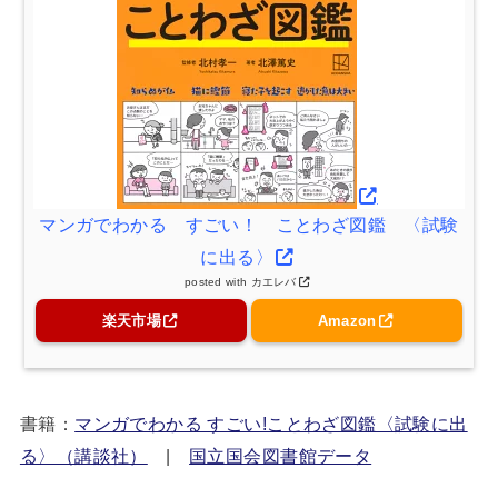
マンガでわかる すごい！ ことわざ図鑑 〈試験
に出る〉
posted with
カエレバ
楽天市場
Amazon
書籍：
マンガでわかる すごい!ことわざ図鑑〈試験に出
る〉（講談社）
|
国立国会図書館データ