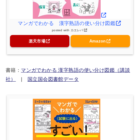
マンガでわかる 漢字熟語の使い分け図鑑
posted with
カエレバ
楽天市場
Amazon
書籍：
マンガでわかる 漢字熟語の使い分け図鑑（講談
社）
|
国立国会図書館データ