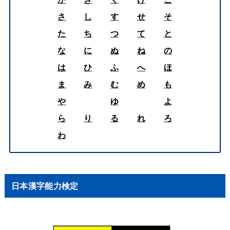
さ
し
す
せ
そ
た
ち
つ
て
と
な
に
ぬ
ね
の
は
ひ
ふ
へ
ほ
ま
み
む
め
も
や
ゆ
よ
ら
り
る
れ
ろ
わ
日本漢字能力検定