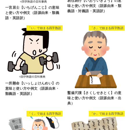
易往易行【いおういぎょう】の意
味と使い方や例文（語源由来・類
一言居士【いちげんこじ】の意味
義語・対義語・英語訳）
と使い方や例文（語源由来・類義
語・英語訳）
「い」で始まる四字熟語
「さ」で始まる四字熟語
一所懸命【いっしょけんめい】の
意味と使い方や例文（語源由来・
鑿歯尺牘【さくしせきとく】の意
類義語・英語訳）
味と使い方や例文（語源由来・出
典）
「く」で始まる四字熟語
「か」で始まる四字熟語