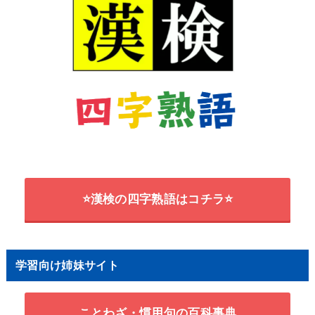
⭐漢検の四字熟語はコチラ⭐
学習向け姉妹サイト
ことわざ・慣用句の百科事典