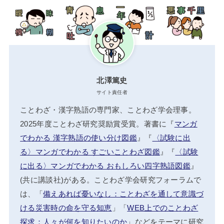
北澤篤史
サイト責任者
ことわざ・漢字熟語の専門家、ことわざ学会理事。
2025年度ことわざ研究奨励賞受賞。著書に『
マンガ
でわかる 漢字熟語の使い分け図鑑
』『
〈試験に出
る〉マンガでわかる すごいことわざ図鑑
』『
〈試験
に出る〉マンガでわかる おもしろい四字熟語図鑑
』
(共に講談社)がある。ことわざ学会研究フォーラムで
は、「
備えあれば憂いなし：ことわざを通して意識づ
ける災害時の命を守る知恵
」「
WEB上でのことわざ
探求：人々が何を知りたいのか
」などをテーマに研究