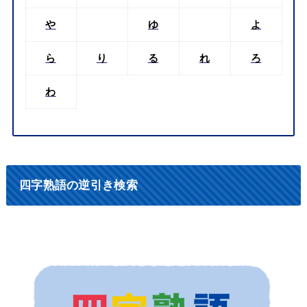
や
ゆ
よ
ら
り
る
れ
ろ
わ
四字熟語の逆引き検索