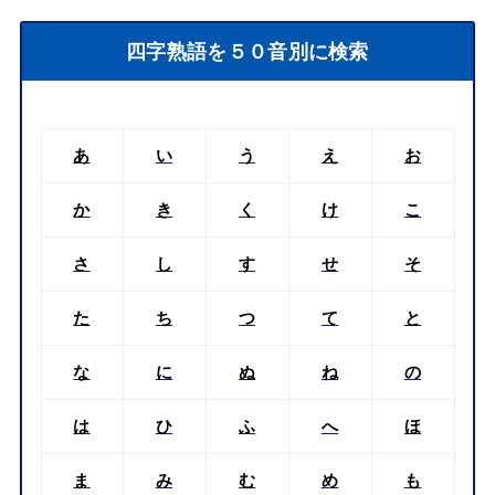
四字熟語を５０音別に検索
あ
い
う
え
お
か
き
く
け
こ
さ
し
す
せ
そ
た
ち
つ
て
と
な
に
ぬ
ね
の
は
ひ
ふ
へ
ほ
ま
み
む
め
も