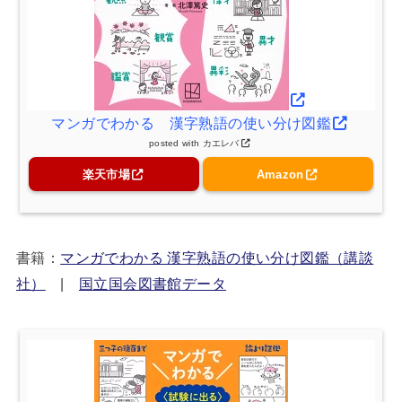
マンガでわかる 漢字熟語の使い分け図鑑
posted with
カエレバ
楽天市場
Amazon
書籍：
マンガでわかる 漢字熟語の使い分け図鑑（講談
社）
|
国立国会図書館データ