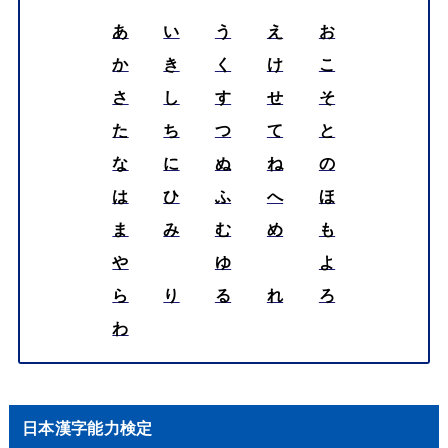
あ
い
う
え
お
か
き
く
け
こ
さ
し
す
せ
そ
た
ち
つ
て
と
な
に
ぬ
ね
の
は
ひ
ふ
へ
ほ
ま
み
む
め
も
や
ゆ
よ
ら
り
る
れ
ろ
わ
日本漢字能力検定