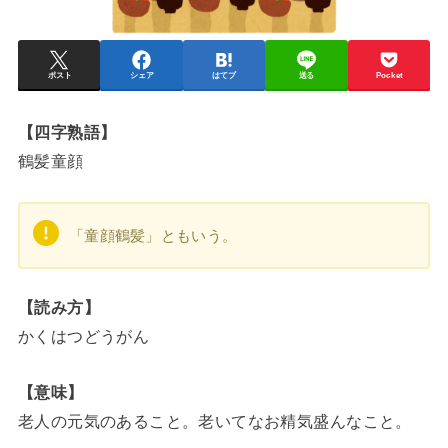
ポスト
シェア
はてブ
送る
Pocket
【四字熟語】
鶴髪童顔
「童顔鶴髪」ともいう。
【読み方】
かくはつどうがん
【意味】
老人の元気のあること。老いてなお精気盛んなこと。