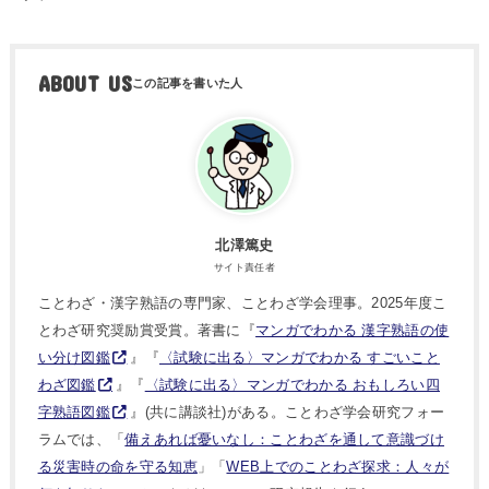
ABOUT US
北澤篤史
サイト責任者
ことわざ・漢字熟語の専門家、ことわざ学会理事。2025年度こ
とわざ研究奨励賞受賞。著書に『
マンガでわかる 漢字熟語の使
い分け図鑑
』『
〈試験に出る〉マンガでわかる すごいこと
わざ図鑑
』『
〈試験に出る〉マンガでわかる おもしろい四
字熟語図鑑
』(共に講談社)がある。ことわざ学会研究フォー
ラムでは、「
備えあれば憂いなし：ことわざを通して意識づけ
る災害時の命を守る知恵
」「
WEB上でのことわざ探求：人々が