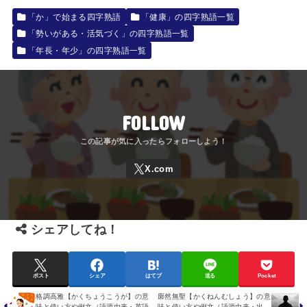
「か」で始まる四字熟語
「健康」の四字熟語一覧
「勢いがある・活気づく」の四字熟語一覧
「年長・年少」の四字熟語一覧
FOLLOW
シェアしてね！
ポスト
シェア
はてブ
送る
Pocket
格調高雅【かくちょうこうが】の意
廓然無聖【かくねんむしょう】の意
味と使い方や例文（語源由来・英語
味と使い方や例文（語源由来・出