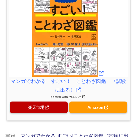
マンガでわかる すごい！ ことわざ図鑑 〈試験
に出る〉
posted with
カエレバ
楽天市場
Amazon
書籍：
マンガでわかる すごい!ことわざ図鑑〈試験に出