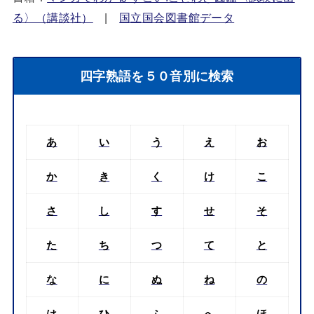
る〉（講談社）
|
国立国会図書館データ
四字熟語を５０音別に検索
あ
い
う
え
お
か
き
く
け
こ
さ
し
す
せ
そ
た
ち
つ
て
と
な
に
ぬ
ね
の