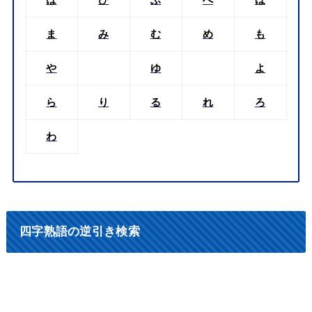
は
ひ
ふ
へ
ほ
ま
み
む
め
も
や
ゆ
よ
ら
り
る
れ
ろ
わ
四字熟語の逆引き検索