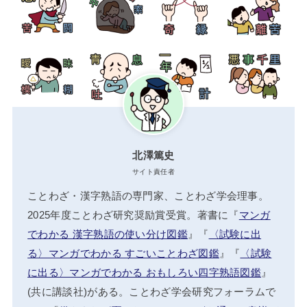
北澤篤史
サイト責任者
ことわざ・漢字熟語の専門家、ことわざ学会理事。
2025年度ことわざ研究奨励賞受賞。著書に『
マンガ
でわかる 漢字熟語の使い分け図鑑
』『
〈試験に出
る〉マンガでわかる すごいことわざ図鑑
』『
〈試験
に出る〉マンガでわかる おもしろい四字熟語図鑑
』
(共に講談社)がある。ことわざ学会研究フォーラムで