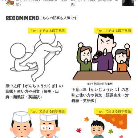
訳）
典）
RECOMMEND
「か」で始まる四字熟語
「か」で始まる四字熟語
眼中之釘【がんちゅうのくぎ】の
下意上達【かいじょうたつ】の意
意味と使い方や例文（故事・出
味と使い方や例文（語源由来・対
典・類義語・英語訳）
義語・英語訳）
「か」で始まる四字熟語
「か」で始まる四字熟語