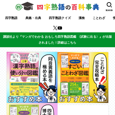
SEARCH
四字熟語
典拠・出典
四字熟語クイズ
漢検
ことわざ
講談社より『マンガでわかる おもしろ四字熟語図鑑 〈試験に出る〉』が出版
されました！詳細はこちら