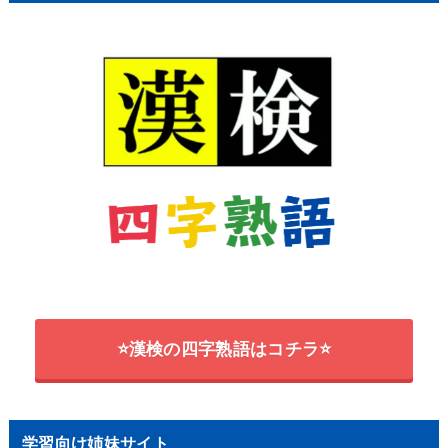
⭐漢検の四字熟語はコチラ⭐
学習向け姉妹サイト