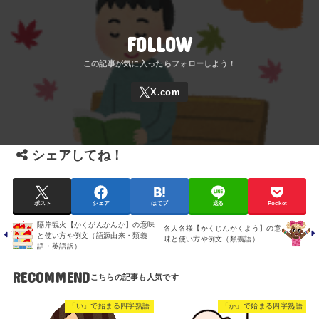
FOLLOW
シェアしてね！
ポスト
シェア
はてブ
送る
Pocket
隔岸観火【かくがんかんか】の意味
各人各様【かくじんかくよう】の意
と使い方や例文（語源由来・類義
味と使い方や例文（類義語）
語・英語訳）
RECOMMEND
「い」で始まる四字熟語
「か」で始まる四字熟語