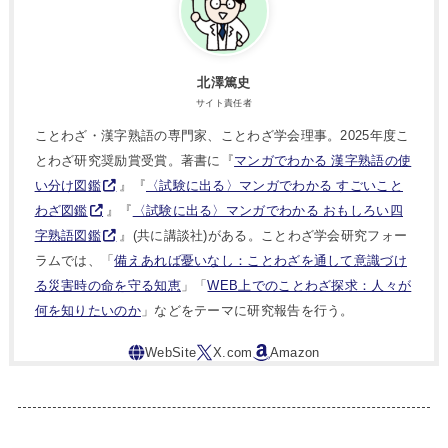
北澤篤史
サイト責任者
ことわざ・漢字熟語の専門家、ことわざ学会理事。2025年度こ
とわざ研究奨励賞受賞。著書に『
マンガでわかる 漢字熟語の使
い分け図鑑
』『
〈試験に出る〉マンガでわかる すごいこと
わざ図鑑
』『
〈試験に出る〉マンガでわかる おもしろい四
字熟語図鑑
』(共に講談社)がある。ことわざ学会研究フォー
ラムでは、「
備えあれば憂いなし：ことわざを通して意識づけ
る災害時の命を守る知恵
」「
WEB上でのことわざ探求：人々が
何を知りたいのか
」などをテーマに研究報告を行う。