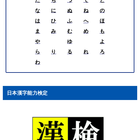
な
に
ぬ
ね
の
は
ひ
ふ
へ
ほ
ま
み
む
め
も
や
ゆ
よ
ら
り
る
れ
ろ
わ
日本漢字能力検定