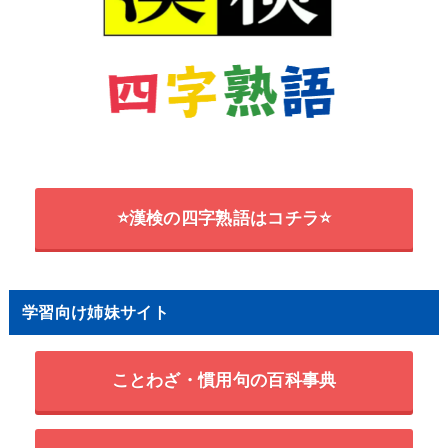
⭐漢検の四字熟語はコチラ⭐
学習向け姉妹サイト
ことわざ・慣用句の百科事典