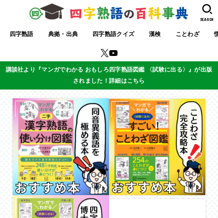
SEARCH
四字熟語
典拠・出典
四字熟語クイズ
漢検
ことわざ
講談社より『マンガでわかる おもしろ四字熟語図鑑 〈試験に出る〉』が出版
されました！詳細はこちら