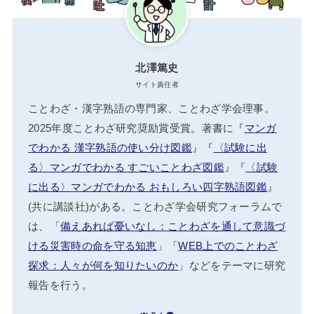
北澤篤史
サイト責任者
ことわざ・漢字熟語の専門家、ことわざ学会理事。
2025年度ことわざ研究奨励賞受賞。著書に『
マンガ
でわかる 漢字熟語の使い分け図鑑
』『
〈試験に出
る〉マンガでわかる すごいことわざ図鑑
』『
〈試験
に出る〉マンガでわかる おもしろい四字熟語図鑑
』
(共に講談社)がある。ことわざ学会研究フォーラムで
は、「
備えあれば憂いなし：ことわざを通して意識づ
ける災害時の命を守る知恵
」「
WEB上でのことわざ
探求：人々が何を知りたいのか
」などをテーマに研究
報告を行う。