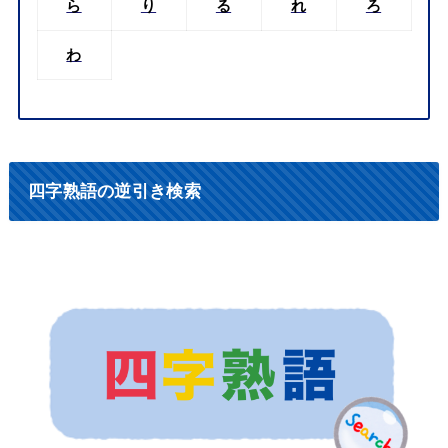
ら
り
る
れ
ろ
わ
四字熟語の逆引き検索