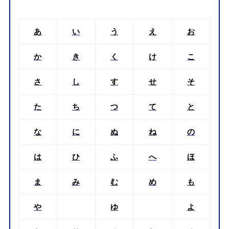
あ
い
う
え
お
か
き
く
け
こ
さ
し
す
せ
そ
た
ち
つ
て
と
な
に
ぬ
ね
の
は
ひ
ふ
へ
ほ
ま
み
む
め
も
や
ゆ
よ