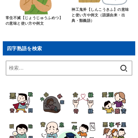
神工鬼斧【しんこうきふ】の意味
と使い方や例文（語源由来・出
常住不滅【じょうじゅうふめつ】
典・類義語）
の意味と使い方や例文
四字熟語を検索
検
索: