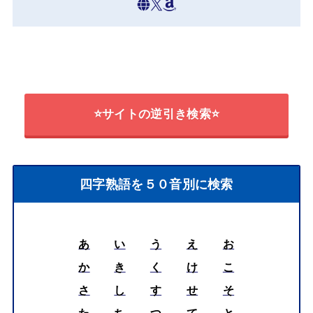
⭐サイトの逆引き検索⭐
四字熟語を５０音別に検索
あ
い
う
え
お
か
き
く
け
こ
さ
し
す
せ
そ
た
ち
つ
て
と