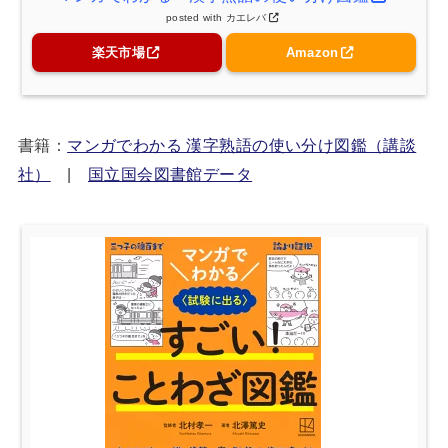
posted with
カエレバ
楽天市場
Amazon
書籍：
マンガでわかる 漢字熟語の使い分け図鑑（講談
社）
|
国立国会図書館データ