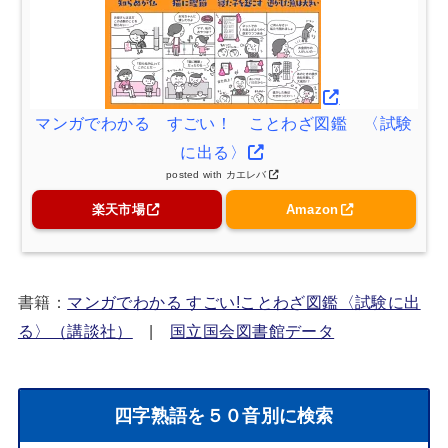
マンガでわかる すごい！ ことわざ図鑑 〈試験
に出る〉
posted with
カエレバ
楽天市場
Amazon
書籍：
マンガでわかる すごい!ことわざ図鑑〈試験に出
る〉（講談社）
|
国立国会図書館データ
四字熟語を５０音別に検索