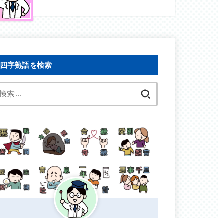
四字熟語を検索
検
索: