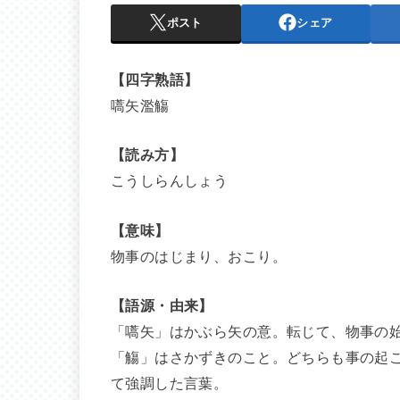
ポスト
シェア
【四字熟語】
嚆矢濫觴
【読み方】
こうしらんしょう
【意味】
物事のはじまり、おこり。
【語源・由来】
「嚆矢」はかぶら矢の意。転じて、物事の
「觴」はさかずきのこと。どちらも事の起
て強調した言葉。