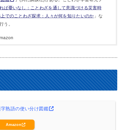
れば憂いなし：ことわざを通して意識づける災害時
B上でのことわざ探求：人々が何を知りたいのか
」な
行う。
漢字熟語の使い分け図鑑
Amazon