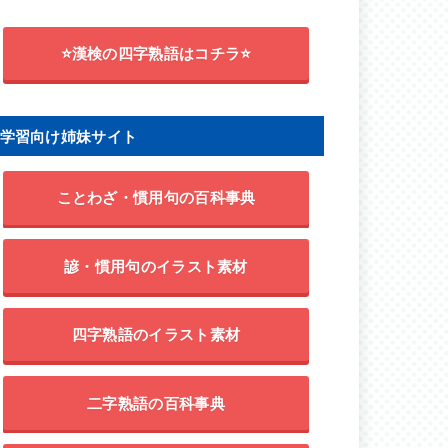
⭐漢検の四字熟語はコチラ⭐
学習向け姉妹サイト
ことわざ・慣用句の百科事典
諺・慣用句のイラスト素材
四字熟語のイラスト素材
二字熟語の百科事典