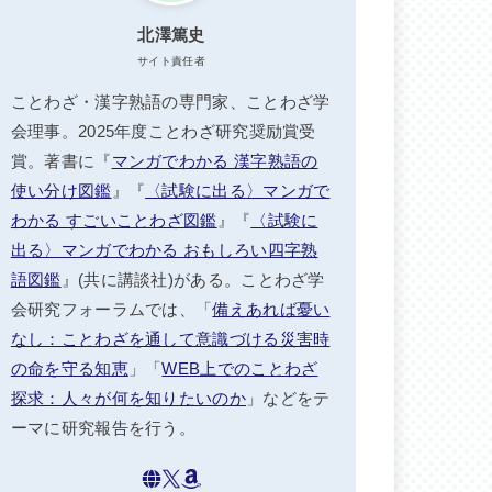
北澤篤史
サイト責任者
ことわざ・漢字熟語の専門家、ことわざ学
会理事。2025年度ことわざ研究奨励賞受
賞。著書に『
マンガでわかる 漢字熟語の
使い分け図鑑
』『
〈試験に出る〉マンガで
わかる すごいことわざ図鑑
』『
〈試験に
出る〉マンガでわかる おもしろい四字熟
語図鑑
』(共に講談社)がある。ことわざ学
会研究フォーラムでは、「
備えあれば憂い
なし：ことわざを通して意識づける災害時
の命を守る知恵
」「
WEB上でのことわざ
探求：人々が何を知りたいのか
」などをテ
ーマに研究報告を行う。