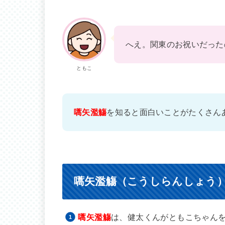
へえ。関東のお祝いだった
ともこ
嚆矢濫觴
を知ると面白いことがたくさん
嚆矢濫觴（こうしらんしょう
嚆矢濫觴
は、健太くんがともこちゃん