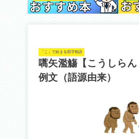
「こ」で始まる四字熟語
嚆矢濫觴【こうしらん
例文（語源由来）