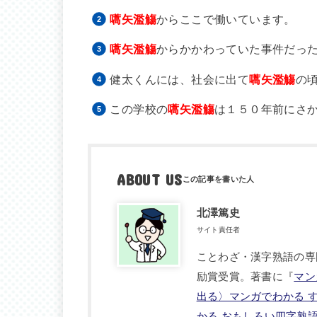
嚆矢濫觴
からここで働いています。
嚆矢濫觴
からかかわっていた事件だっ
健太くんには、社会に出て
嚆矢濫觴
の
この学校の
嚆矢濫觴
は１５０年前にさ
ABOUT US
北澤篤史
サイト責任者
ことわざ・漢字熟語の専
励賞受賞。著書に『
マン
出る〉マンガでわかる 
かる おもしろい四字熟