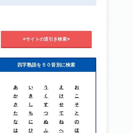
⭐サイトの逆引き検索⭐
四字熟語を５０音別に検索
あ
い
う
え
お
か
き
く
け
こ
さ
し
す
せ
そ
た
ち
つ
て
と
な
に
ぬ
ね
の
は
ひ
ふ
へ
ほ