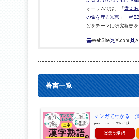
ォーラムでは、「
備えあ
の命を守る知恵
」「
WE
どをテーマに研究報告を
著書一覧
マンガでわかる 
posted with
カエレバ
楽天市場