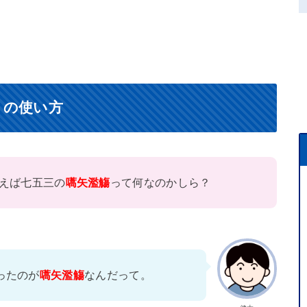
）の使い方
えば七五三の
嚆矢濫觴
って何なのかしら？
ったのが
嚆矢濫觴
なんだって。