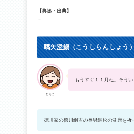
【典拠・出典】
－
嚆矢濫觴（こうしらんしょう
もうすぐ１１月ね。そうい
ともこ
徳川家の徳川綱吉の長男綱松の健康を祈