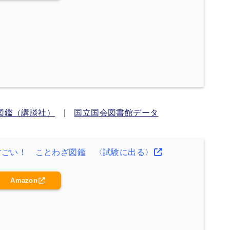
図鑑（講談社）
|
国立国会図書館データ
すごい！ ことわざ図鑑 〈試験に出る〉
Amazon