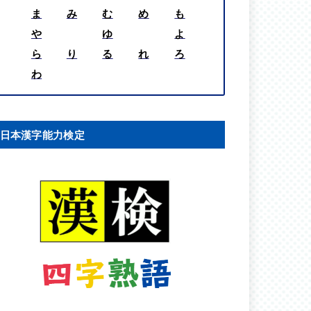
ま
み
む
め
も
や
ゆ
よ
ら
り
る
れ
ろ
わ
日本漢字能力検定