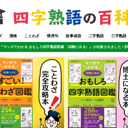
ズ
漢検
ことわざ
慣用句
故事成語
二字熟語
三字熟語
『マンガでわかる おもしろ四字熟語図鑑 〈試験に出る〉』が出版されました！