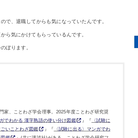
たので、退職してからも気になっていたんです。
頃から気にかけてもらっているんです。
かのぼります。
門家、ことわざ学会理事。2025年度ことわざ研究奨
ガでわかる 漢字熟語の使い分け図鑑
』『
〈試験に
すごいことわざ図鑑
』『
〈試験に出る〉マンガでわ
語図鑑
』(共に講談社)がある。ことわざ学会研究フ