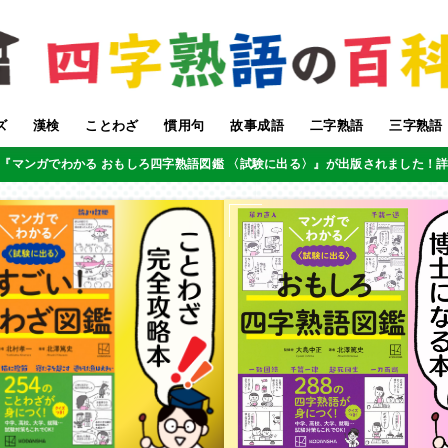
ズ
漢検
ことわざ
慣用句
故事成語
二字熟語
三字熟語
『マンガでわかる おもしろ四字熟語図鑑 〈試験に出る〉』が出版されました！