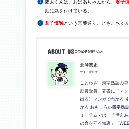
健太くんは、おばあちゃんから、
君子
動に気を付けている。
君子慎独
という言葉通り、ともこちゃ
ABOUT US
北澤篤史
サイト責任者
ことわざ・漢字熟語の専
励賞受賞。著書に『
マン
出る〉マンガでわかる 
かる おもしろい四字熟
ォーラムでは、「
備えあ
の命を守る知恵
」「
WE