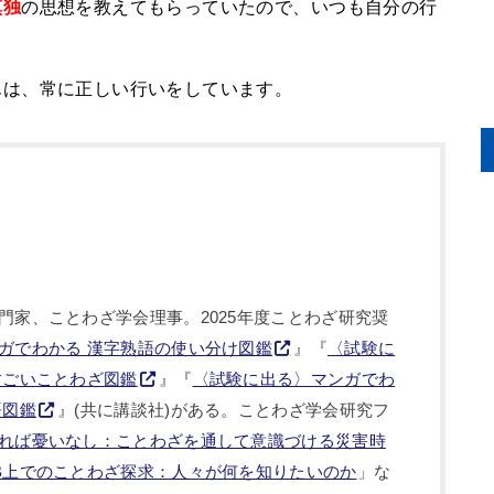
慎独
の思想を教えてもらっていたので、いつも自分の行
んは、常に正しい行いをしています。
門家、ことわざ学会理事。2025年度ことわざ研究奨
ガでわかる 漢字熟語の使い分け図鑑
』『
〈試験に
すごいことわざ図鑑
』『
〈試験に出る〉マンガでわ
語図鑑
』(共に講談社)がある。ことわざ学会研究フ
れば憂いなし：ことわざを通して意識づける災害時
B上でのことわざ探求：人々が何を知りたいのか
」な