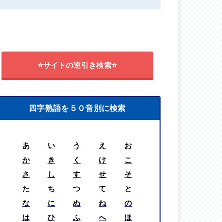
⭐サイトの逆引き検索⭐
四字熟語を５０音別に検索
あ
い
う
え
お
か
き
く
け
こ
さ
し
す
せ
そ
た
ち
つ
て
と
な
に
ぬ
ね
の
は
ひ
ふ
へ
ほ