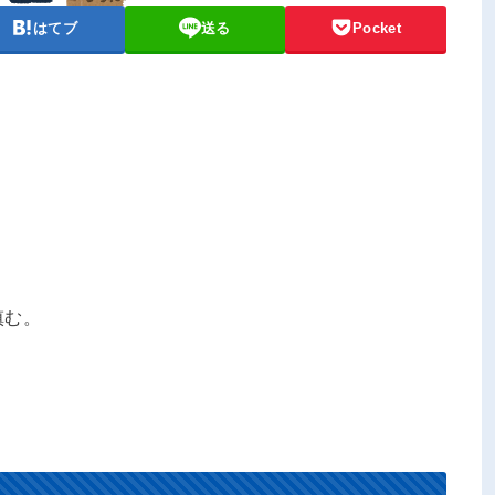
はてブ
送る
Pocket
慎む。