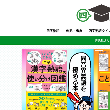
四字熟語
典拠・出典
四字熟語クイ
講談社より