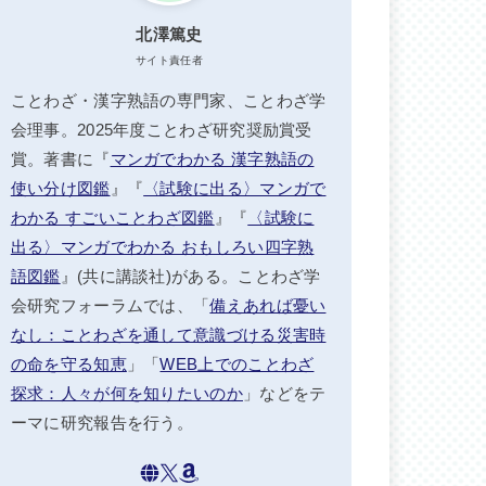
北澤篤史
サイト責任者
ことわざ・漢字熟語の専門家、ことわざ学
会理事。2025年度ことわざ研究奨励賞受
賞。著書に『
マンガでわかる 漢字熟語の
使い分け図鑑
』『
〈試験に出る〉マンガで
わかる すごいことわざ図鑑
』『
〈試験に
出る〉マンガでわかる おもしろい四字熟
語図鑑
』(共に講談社)がある。ことわざ学
会研究フォーラムでは、「
備えあれば憂い
なし：ことわざを通して意識づける災害時
の命を守る知恵
」「
WEB上でのことわざ
探求：人々が何を知りたいのか
」などをテ
ーマに研究報告を行う。