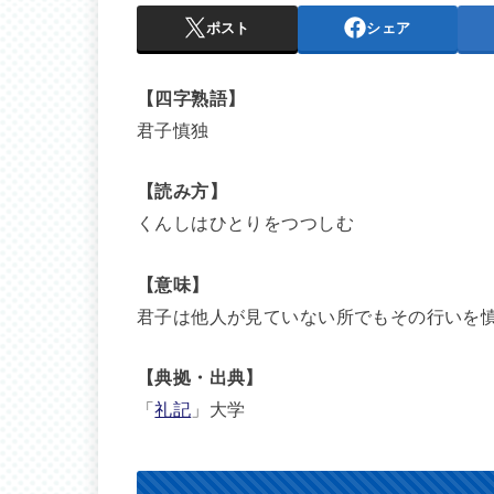
ポスト
シェア
【四字熟語】
君子慎独
【読み方】
くんしはひとりをつつしむ
【意味】
君子は他人が見ていない所でもその行いを
【典拠・出典】
「
礼記
」大学