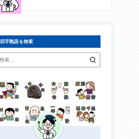
四字熟語を検索
検
索: