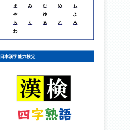
ま
み
む
め
も
や
ゆ
よ
ら
り
る
れ
ろ
わ
日本漢字能力検定