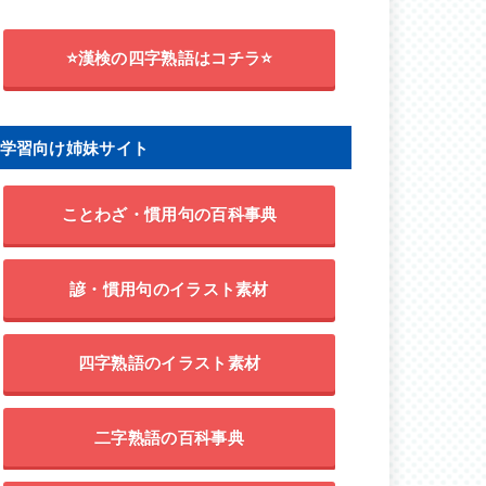
⭐漢検の四字熟語はコチラ⭐
学習向け姉妹サイト
ことわざ・慣用句の百科事典
諺・慣用句のイラスト素材
四字熟語のイラスト素材
二字熟語の百科事典