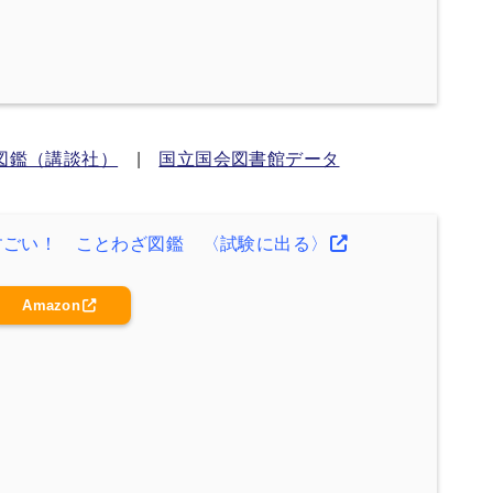
図鑑（講談社）
|
国立国会図書館データ
すごい！ ことわざ図鑑 〈試験に出る〉
Amazon