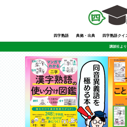
四字熟語
典拠・出典
四字熟語クイ
講談社より