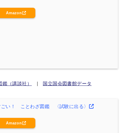
Amazon
図鑑（講談社）
|
国立国会図書館データ
すごい！ ことわざ図鑑 〈試験に出る〉
Amazon