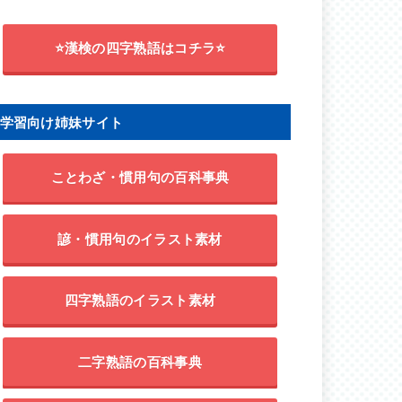
⭐漢検の四字熟語はコチラ⭐
学習向け姉妹サイト
ことわざ・慣用句の百科事典
諺・慣用句のイラスト素材
四字熟語のイラスト素材
二字熟語の百科事典