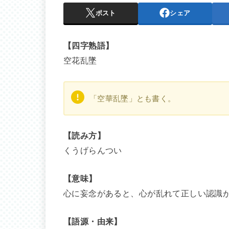
ポスト
シェア
【四字熟語】
空花乱墜
「空華乱墜」とも書く。
【読み方】
くうげらんつい
【意味】
心に妄念があると、心が乱れて正しい認識
【語源・由来】