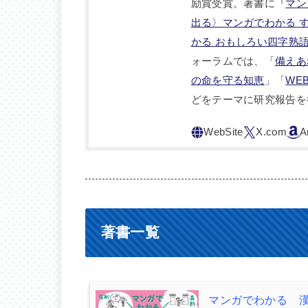
励賞受賞。著書に『
マン
出る〉マンガでわかる 
かる おもしろい四字熟
ォーラムでは、「
備えあ
の命を守る知恵
」「
WE
どをテーマに研究報告を
著書一覧
マンガでわかる 