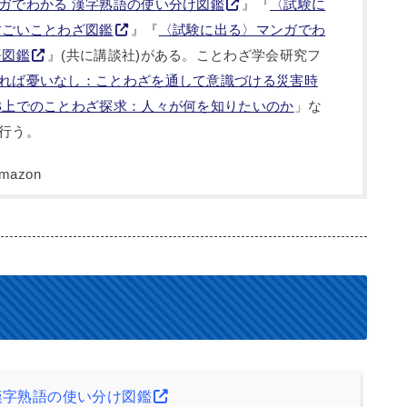
ガでわかる 漢字熟語の使い分け図鑑
』『
〈試験に
すごいことわざ図鑑
』『
〈試験に出る〉マンガでわ
語図鑑
』(共に講談社)がある。ことわざ学会研究フ
れば憂いなし：ことわざを通して意識づける災害時
B上でのことわざ探求：人々が何を知りたいのか
」な
行う。
漢字熟語の使い分け図鑑