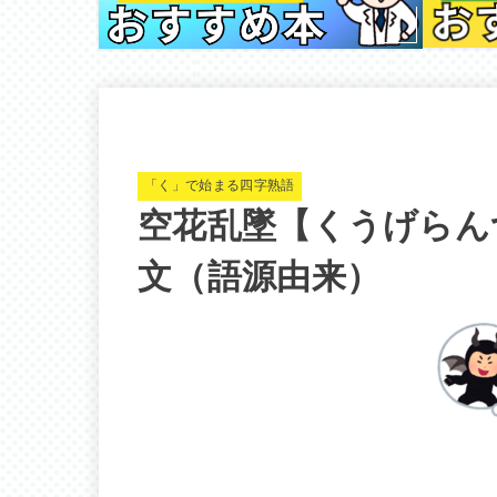
「く」で始まる四字熟語
空花乱墜【くうげらん
文（語源由来）