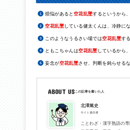
煩悩があると
空花乱墜
するというから
空花乱墜
している健太くんは、冷静に
このようなうるさい場で
は
空花乱墜
す
ともこちゃんは
空花乱墜
しているから
妄念が
空花乱墜
させ、判断を鈍らせる
ABOUT US
北澤篤史
サイト責任者
ことわざ・漢字熟語の専