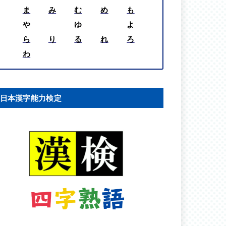
ま
み
む
め
も
や
ゆ
よ
ら
り
る
れ
ろ
わ
日本漢字能力検定