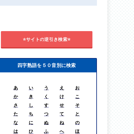
⭐サイトの逆引き検索⭐
四字熟語を５０音別に検索
あ
い
う
え
お
か
き
く
け
こ
さ
し
す
せ
そ
た
ち
つ
て
と
な
に
ぬ
ね
の
は
ひ
ふ
へ
ほ