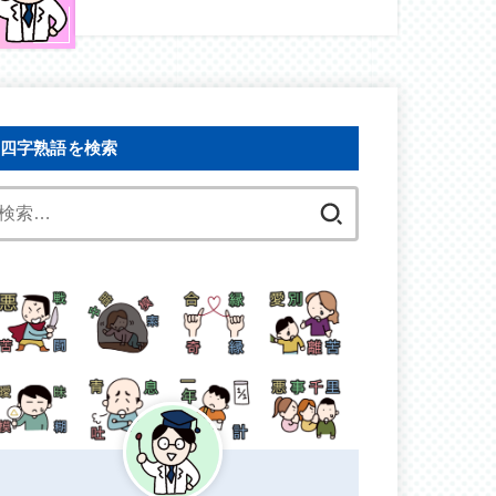
四字熟語を検索
検
索: