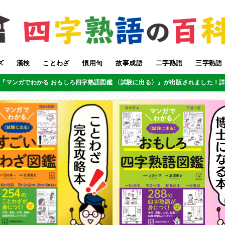
ズ
漢検
ことわざ
慣用句
故事成語
二字熟語
三字熟語
『マンガでわかる おもしろ四字熟語図鑑 〈試験に出る〉』が出版されました！