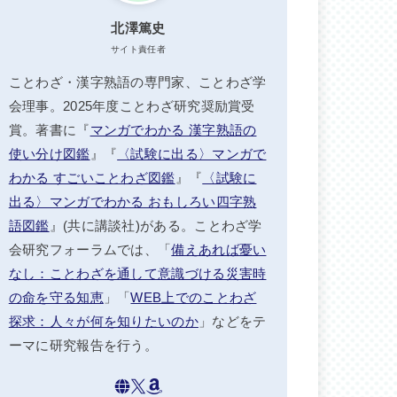
北澤篤史
サイト責任者
ことわざ・漢字熟語の専門家、ことわざ学
会理事。2025年度ことわざ研究奨励賞受
賞。著書に『
マンガでわかる 漢字熟語の
使い分け図鑑
』『
〈試験に出る〉マンガで
わかる すごいことわざ図鑑
』『
〈試験に
出る〉マンガでわかる おもしろい四字熟
語図鑑
』(共に講談社)がある。ことわざ学
会研究フォーラムでは、「
備えあれば憂い
なし：ことわざを通して意識づける災害時
の命を守る知恵
」「
WEB上でのことわざ
探求：人々が何を知りたいのか
」などをテ
ーマに研究報告を行う。