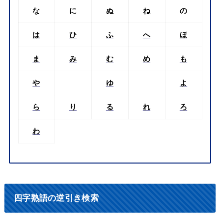
な
に
ぬ
ね
の
は
ひ
ふ
へ
ほ
ま
み
む
め
も
や
ゆ
よ
ら
り
る
れ
ろ
わ
四字熟語の逆引き検索