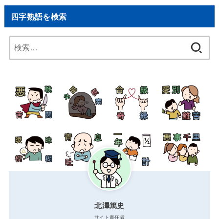
四字熟語を検索
検
索:
北澤篤史
サイト責任者