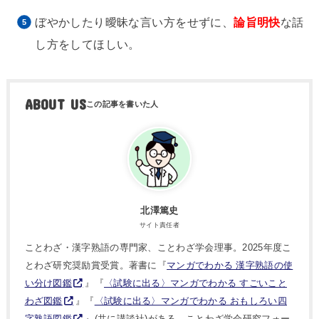
ぼやかしたり曖昧な言い方をせずに、
論旨明快
な話
し方をしてほしい。
ABOUT US
北澤篤史
サイト責任者
ことわざ・漢字熟語の専門家、ことわざ学会理事。2025年度こ
とわざ研究奨励賞受賞。著書に『
マンガでわかる 漢字熟語の使
い分け図鑑
』『
〈試験に出る〉マンガでわかる すごいこと
わざ図鑑
』『
〈試験に出る〉マンガでわかる おもしろい四
字熟語図鑑
』(共に講談社)がある。ことわざ学会研究フォー