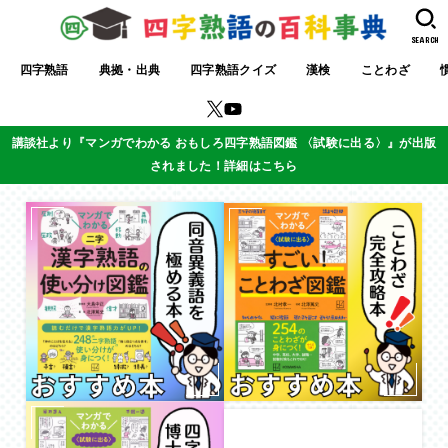
SEARCH
四字熟語
典拠・出典
四字熟語クイズ
漢検
ことわざ
講談社より『マンガでわかる おもしろ四字熟語図鑑 〈試験に出る〉』が出版
されました！詳細はこちら