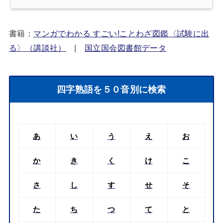
書籍：
マンガでわかる すごい!ことわざ図鑑〈試験に出
る〉（講談社）
|
国立国会図書館データ
四字熟語を５０音別に検索
あ
い
う
え
お
か
き
く
け
こ
さ
し
す
せ
そ
た
ち
つ
て
と