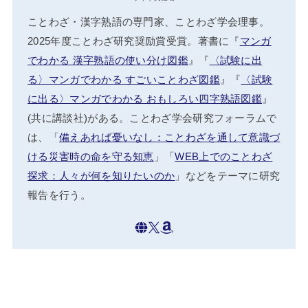
ことわざ・漢字熟語の専門家、ことわざ学会理事。
2025年度ことわざ研究奨励賞受賞。著書に『
マンガ
でわかる 漢字熟語の使い分け図鑑
』『
〈試験に出
る〉マンガでわかる すごいことわざ図鑑
』『
〈試験
に出る〉マンガでわかる おもしろい四字熟語図鑑
』
(共に講談社)がある。ことわざ学会研究フォーラムで
は、「
備えあれば憂いなし：ことわざを通して意識づ
ける災害時の命を守る知恵
」「
WEB上でのことわざ
探求：人々が何を知りたいのか
」などをテーマに研究
報告を行う。