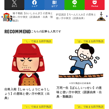
ポスト
シェア
はてブ
送る
Pocket
矮子看戯【わいしかんぎ】の意味と
炉辺談話【ろへんだんわ】の意味と
使い方や例文（語源由来・出典・類
使い方や例文（語源由来）
義語）
RECOMMEND
「し」で始まる四字熟語
「は」で始まる四字熟語
万死一生【ばんしいっせい】の意
出将入相【しゅっしょうにゅうし
味と使い方や例文（語源由来・出
ょう】の意味と使い方や例文（出
典・類義語）
典）
「い」で始まる四字熟語
「お」で始まる四字熟語