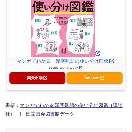
マンガでわかる 漢字熟語の使い分け図鑑
posted with
カエレバ
楽天市場
Amazon
書籍：
マンガでわかる 漢字熟語の使い分け図鑑（講談
社）
|
国立国会図書館データ