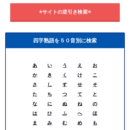
⭐サイトの逆引き検索⭐
四字熟語を５０音別に検索
あ
い
う
え
お
か
き
く
け
こ
さ
し
す
せ
そ
た
ち
つ
て
と
な
に
ぬ
ね
の
は
ひ
ふ
へ
ほ
ま
み
む
め
も