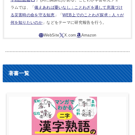
ラムでは、「
備えあれば憂いなし：ことわざを通して意識づけ
る災害時の命を守る知恵
」「
WEB上でのことわざ探求：人々が
何を知りたいのか
」などをテーマに研究報告を行う。
著書一覧