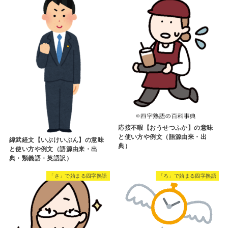
応接不暇【おうせつふか】の意味
と使い方や例文（語源由来・出
緯武経文【いぶけいぶん】の意味
典）
と使い方や例文（語源由来・出
典・類義語・英語訳）
「さ」で始まる四字熟語
「ろ」で始まる四字熟語