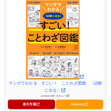
マンガでわかる すごい！ ことわざ図鑑 〈試験
に出る〉
posted with
カエレバ
楽天市場
Amazon