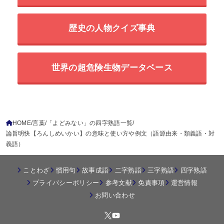
歴史の人物クイズ事典
世界の超危険生物データベース
HOME
言葉
「よどみない」の四字熟語一覧
論旨明快【ろんしめいかい】の意味と使い方や例文（語源由来・類義語・対
義語）
ことわざ
慣用句
故事成語
二字熟語
三字熟語
四字熟語
プライバシーポリシー
参考文献
免責事項
運営情報
お問い合わせ