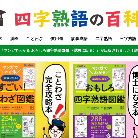
ズ
漢検
ことわざ
慣用句
故事成語
二字熟語
三字熟語
『マンガでわかる おもしろ四字熟語図鑑 〈試験に出る〉』が出版されました！