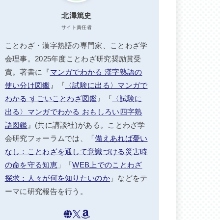
北澤篤史
サイト責任者
ことわざ・漢字熟語の専門家、ことわざ学
会理事。2025年度ことわざ研究奨励賞受
賞。著書に『
マンガでわかる 漢字熟語の
使い分け図鑑
』『
〈試験に出る〉マンガで
わかる すごいことわざ図鑑
』『
〈試験に
出る〉マンガでわかる おもしろい四字熟
語図鑑
』(共に講談社)がある。ことわざ学
会研究フォーラムでは、「
備えあれば憂い
なし：ことわざを通して意識づける災害時
の命を守る知恵
」「
WEB上でのことわざ
探求：人々が何を知りたいのか
」などをテ
ーマに研究報告を行う。