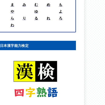
ま
み
む
め
も
や
ゆ
よ
ら
り
る
れ
ろ
わ
日本漢字能力検定