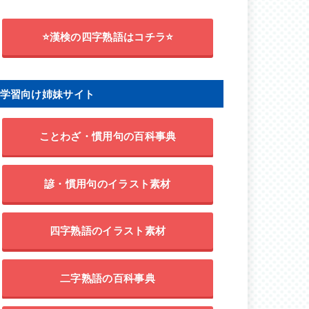
⭐漢検の四字熟語はコチラ⭐
学習向け姉妹サイト
ことわざ・慣用句の百科事典
諺・慣用句のイラスト素材
四字熟語のイラスト素材
二字熟語の百科事典