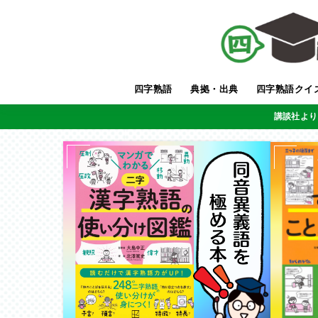
四字熟語
典拠・出典
四字熟語クイ
講談社より