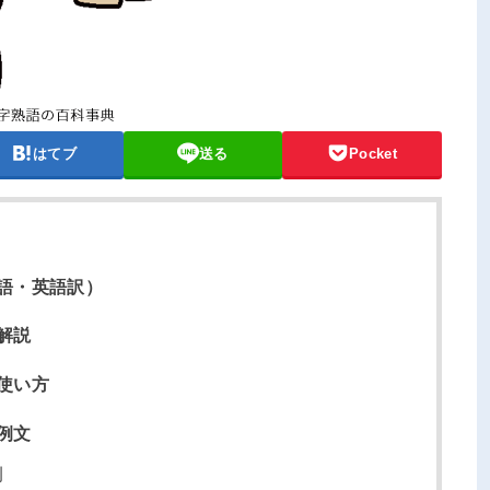
はてブ
送る
Pocket
語・英語訳）
解説
使い方
例文
例