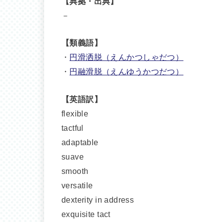
【典拠・出典】
－
【類義語】
・
円滑洒脱（えんかつしゃだつ）
・
円融滑脱（えんゆうかつだつ）
【英語訳】
flexible
tactful
adaptable
suave
smooth
versatile
dexterity in address
exquisite tact