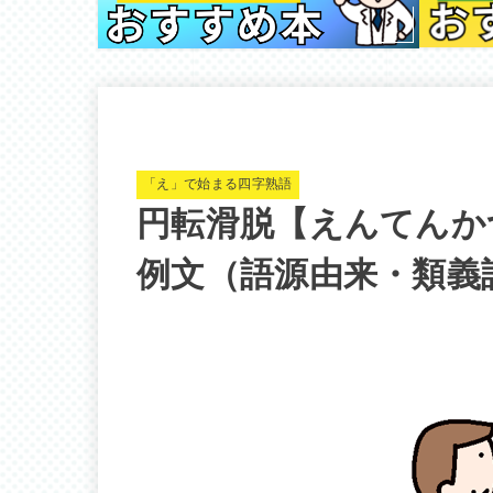
「え」で始まる四字熟語
円転滑脱【えんてんか
例文（語源由来・類義