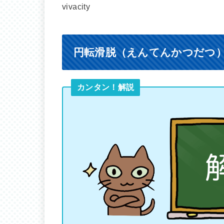
vivacity
円転滑脱（えんてんかつだつ
カンタン！解説