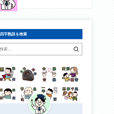
四字熟語を検索
検
索: