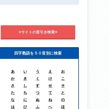
⭐サイトの逆引き検索⭐
四字熟語を５０音別に検索
あ
い
う
え
お
か
き
く
け
こ
さ
し
す
せ
そ
た
ち
つ
て
と
な
に
ぬ
ね
の
は
ひ
ふ
へ
ほ