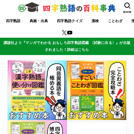
SEARCH
四字熟語
典拠・出典
四字熟語クイズ
漢検
ことわざ
講談社より『マンガでわかる おもしろ四字熟語図鑑 〈試験に出る〉』が出版
されました！詳細はこちら