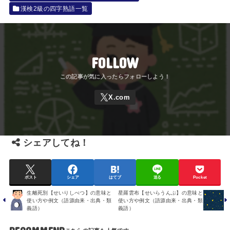
漢検2級の四字熟語一覧
FOLLOW
シェアしてね！
ポスト
シェア
はてブ
送る
Pocket
生離死別【せいりしべつ】の意味と
星羅雲布【せいらうんぷ】の意味と
使い方や例文（語源由来・出典・類
使い方や例文（語源由来・出典・類
義語）
義語）