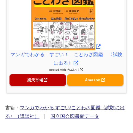
マンガでわかる すごい！ ことわざ図鑑 〈試験
に出る〉
posted with
カエレバ
楽天市場
Amazon
書籍：
マンガでわかる すごい!ことわざ図鑑〈試験に出
る〉（講談社）
|
国立国会図書館データ