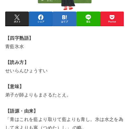
ポスト
シェア
はてブ
送る
Pocket
【四字熟語】
青藍氷水
【読み方】
せいらんひょうすい
【意味】
弟子が師よりもまさるたとえ。
【語源・由来】
「青はこれを藍より取りて藍よりも青し。氷は水之を為
して水よりも寒（つめた）し」 の略。