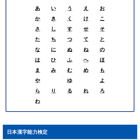
あ
い
う
え
お
か
き
く
け
こ
さ
し
す
せ
そ
た
ち
つ
て
と
な
に
ぬ
ね
の
は
ひ
ふ
へ
ほ
ま
み
む
め
も
や
ゆ
よ
ら
り
る
れ
ろ
わ
日本漢字能力検定