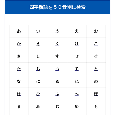
四字熟語を５０音別に検索
あ
い
う
え
お
か
き
く
け
こ
さ
し
す
せ
そ
た
ち
つ
て
と
な
に
ぬ
ね
の
は
ひ
ふ
へ
ほ
ま
み
む
め
も