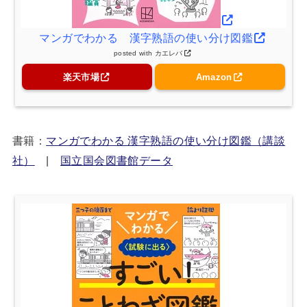
マンガでわかる 漢字熟語の使い分け図鑑
posted with
カエレバ
楽天市場
Amazon
書籍：
マンガでわかる 漢字熟語の使い分け図鑑（講談
社）
|
国立国会図書館データ