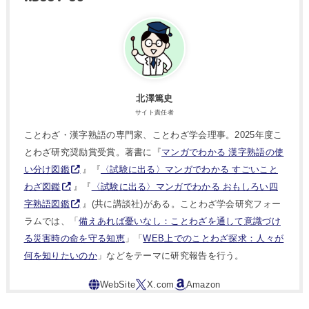
北澤篤史
サイト責任者
ことわざ・漢字熟語の専門家、ことわざ学会理事。2025年度こ
とわざ研究奨励賞受賞。著書に『
マンガでわかる 漢字熟語の使
い分け図鑑
』『
〈試験に出る〉マンガでわかる すごいこと
わざ図鑑
』『
〈試験に出る〉マンガでわかる おもしろい四
字熟語図鑑
』(共に講談社)がある。ことわざ学会研究フォー
ラムでは、「
備えあれば憂いなし：ことわざを通して意識づけ
る災害時の命を守る知恵
」「
WEB上でのことわざ探求：人々が
何を知りたいのか
」などをテーマに研究報告を行う。