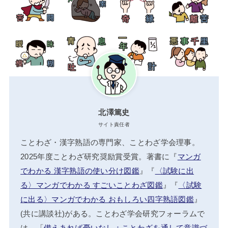
北澤篤史
サイト責任者
ことわざ・漢字熟語の専門家、ことわざ学会理事。
2025年度ことわざ研究奨励賞受賞。著書に『
マンガ
でわかる 漢字熟語の使い分け図鑑
』『
〈試験に出
る〉マンガでわかる すごいことわざ図鑑
』『
〈試験
に出る〉マンガでわかる おもしろい四字熟語図鑑
』
(共に講談社)がある。ことわざ学会研究フォーラムで