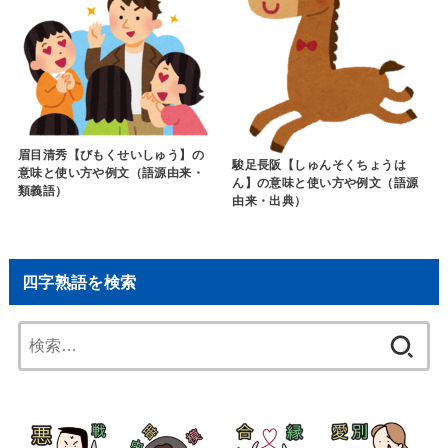
眉目清秀【びもくせいしゅう】の
駿足長阪【しゅんそくちょうは
意味と使い方や例文（語源由来・
ん】の意味と使い方や例文（語源
類義語）
由来・出典）
四字熟語を検索
検
索: