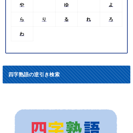
や
ゆ
よ
ら
り
る
れ
ろ
わ
四字熟語の逆引き検索