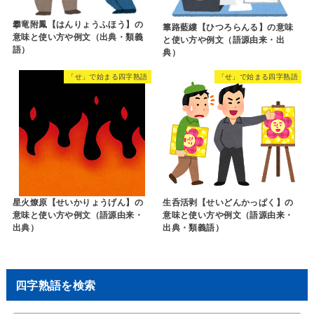
攀竜附鳳【はんりょうふほう】の
篳路藍縷【ひつろらんる】の意味
意味と使い方や例文（出典・類義
と使い方や例文（語源由来・出
語）
典）
「せ」で始まる四字熟語
「せ」で始まる四字熟語
星火燎原【せいかりょうげん】の
生呑活剥【せいどんかっぱく】の
意味と使い方や例文（語源由来・
意味と使い方や例文（語源由来・
出典）
出典・類義語）
四字熟語を検索