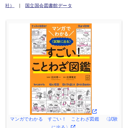
社）
|
国立国会図書館データ
マンガでわかる すごい！ ことわざ図鑑 〈試験
に出る〉