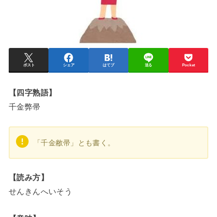
ポスト
シェア
はてブ
送る
Pocket
【四字熟語】
千金弊帚
「千金敝帚」とも書く。
【読み方】
せんきんへいそう