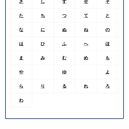
さ
し
す
せ
そ
た
ち
つ
て
と
な
に
ぬ
ね
の
は
ひ
ふ
へ
ほ
ま
み
む
め
も
や
ゆ
よ
ら
り
る
れ
ろ
わ