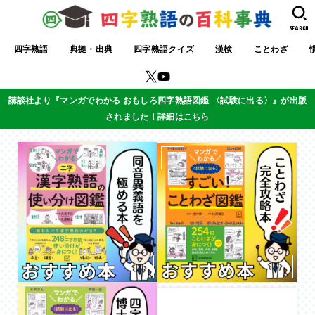
SEARCH
四字熟語
典拠・出典
四字熟語クイズ
漢検
ことわざ
講談社より『マンガでわかる おもしろ四字熟語図鑑 〈試験に出る〉』が出版
されました！詳細はこちら