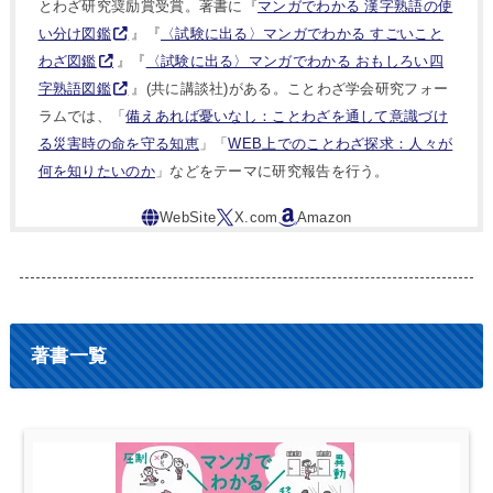
とわざ研究奨励賞受賞。著書に『
マンガでわかる 漢字熟語の使
い分け図鑑
』『
〈試験に出る〉マンガでわかる すごいこと
わざ図鑑
』『
〈試験に出る〉マンガでわかる おもしろい四
字熟語図鑑
』(共に講談社)がある。ことわざ学会研究フォー
ラムでは、「
備えあれば憂いなし：ことわざを通して意識づけ
る災害時の命を守る知恵
」「
WEB上でのことわざ探求：人々が
何を知りたいのか
」などをテーマに研究報告を行う。
著書一覧