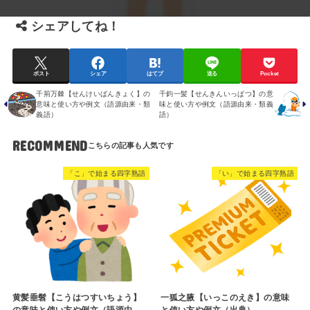
シェアしてね！
ポスト
シェア
はてブ
送る
Pocket
千荊万棘【せんけいばんきょく】の
千鈞一髪【せんきんいっぱつ】の意
意味と使い方や例文（語源由来・類
味と使い方や例文（語源由来・類義
義語）
語）
RECOMMEND
「こ」で始まる四字熟語
「い」で始まる四字熟語
黄髪垂髫【こうはつすいちょう】
一狐之腋【いっこのえき】の意味