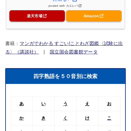
posted with
カエレバ
楽天市場
Amazon
書籍：
マンガでわかる すごい!ことわざ図鑑〈試験に出
る〉（講談社）
|
国立国会図書館データ
四字熟語を５０音別に検索
あ
い
う
え
お
か
き
く
け
こ