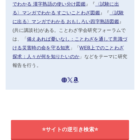
でわかる 漢字熟語の使い分け図鑑
』『
〈試験に出
る〉マンガでわかる すごいことわざ図鑑
』『
〈試験
に出る〉マンガでわかる おもしろい四字熟語図鑑
』
(共に講談社)がある。ことわざ学会研究フォーラムで
は、「
備えあれば憂いなし：ことわざを通して意識づ
ける災害時の命を守る知恵
」「
WEB上でのことわざ
探求：人々が何を知りたいのか
」などをテーマに研究
報告を行う。
⭐サイトの逆引き検索⭐