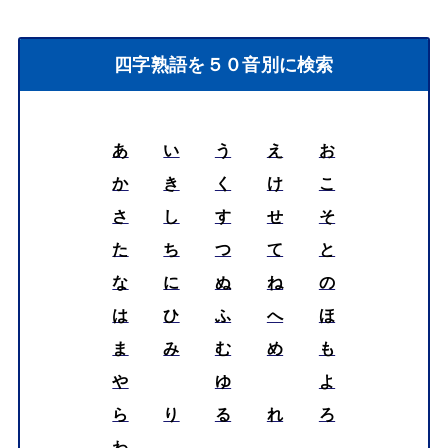
四字熟語を５０音別に検索
あ
い
う
え
お
か
き
く
け
こ
さ
し
す
せ
そ
た
ち
つ
て
と
な
に
ぬ
ね
の
は
ひ
ふ
へ
ほ
ま
み
む
め
も
や
ゆ
よ
ら
り
る
れ
ろ
わ