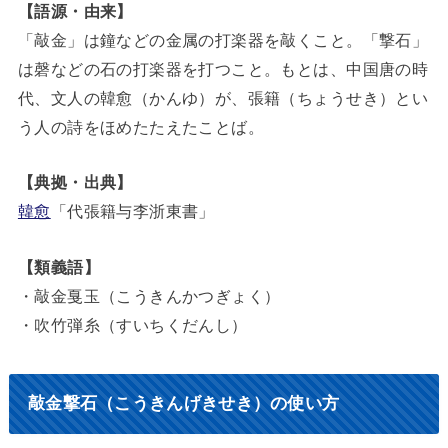
【語源・由来】
「敲金」は鐘などの金属の打楽器を敲くこと。「撃石」
は磬などの石の打楽器を打つこと。もとは、中国唐の時
代、文人の韓愈（かんゆ）が、張籍（ちょうせき）とい
う人の詩をほめたたえたことば。
【典拠・出典】
韓愈
「代張籍与李浙東書」
【類義語】
・敲金戛玉（こうきんかつぎょく）
・吹竹弾糸（すいちくだんし）
敲金撃石（こうきんげきせき）の使い方