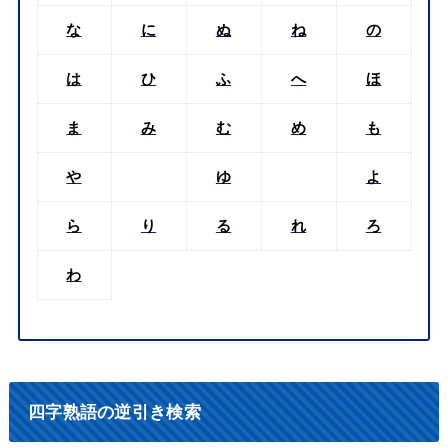
な
に
ぬ
ね
の
は
ひ
ふ
へ
ほ
ま
み
む
め
も
や
ゆ
よ
ら
り
る
れ
ろ
わ
四字熟語の逆引き検索