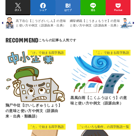
ポスト
シェア
はてブ
送る
Pocket
高下在心【こうげざいしん】の意味
綱挙網疏【こうきょもうそ】の意味
と使い方や例文（語源由来・出典）
と使い方や例文（語源由来・出典）
RECOMMEND
「け」で始まる四字熟語
「こ」で始まる四字熟語
黒風白雨【こくふうはくう】の意
味と使い方や例文（語源由来）
鶏尸牛従【けいしぎゅうしょう】
の意味と使い方や例文（語源由
来・出典・類義語）
「た」で始まる四字熟語
「いろいろな動作」の四字熟語一覧