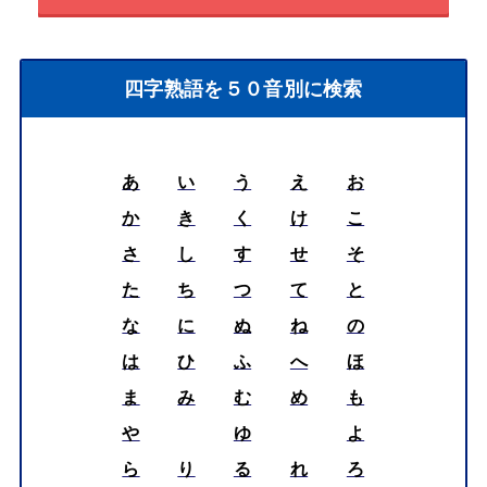
四字熟語を５０音別に検索
あ
い
う
え
お
か
き
く
け
こ
さ
し
す
せ
そ
た
ち
つ
て
と
な
に
ぬ
ね
の
は
ひ
ふ
へ
ほ
ま
み
む
め
も
や
ゆ
よ
ら
り
る
れ
ろ