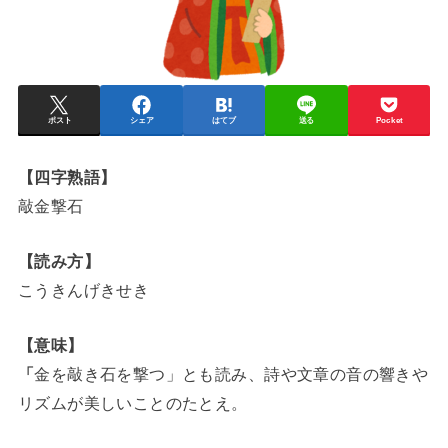
ポスト
シェア
はてブ
送る
Pocket
【四字熟語】
敲金撃石
【読み方】
こうきんげきせき
【意味】
「
金を敲き石を撃つ」とも読み、詩や文章の音の響きや
リズムが美しいことのたとえ。