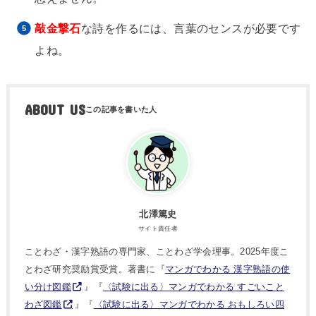
敲金撃石
な詩を作るには、言葉のセンスが必要です
よね。
ABOUT US
北澤篤史
サイト責任者
ことわざ・漢字熟語の専門家、ことわざ学会理事。2025年度こ
とわざ研究奨励賞受賞。著書に『
マンガでわかる 漢字熟語の使
い分け図鑑
』『
〈試験に出る〉マンガでわかる すごいこと
わざ図鑑
』『
〈試験に出る〉マンガでわかる おもしろい四