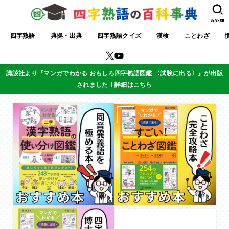
SEARCH
四字熟語
典拠・出典
四字熟語クイズ
漢検
ことわざ
講談社より『マンガでわかる おもしろ四字熟語図鑑 〈試験に出る〉』が出版
されました！詳細はこちら