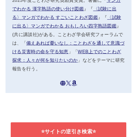
2025年度ことわざ研究奨励賞受賞。著書に『
マンガ
でわかる 漢字熟語の使い分け図鑑
』『
〈試験に出
る〉マンガでわかる すごいことわざ図鑑
』『
〈試験
に出る〉マンガでわかる おもしろい四字熟語図鑑
』
(共に講談社)がある。ことわざ学会研究フォーラムで
は、「
備えあれば憂いなし：ことわざを通して意識づ
ける災害時の命を守る知恵
」「
WEB上でのことわざ
探求：人々が何を知りたいのか
」などをテーマに研究
報告を行う。
⭐サイトの逆引き検索⭐