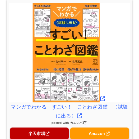
マンガでわかる すごい！ ことわざ図鑑 〈試験
に出る〉
posted with
カエレバ
楽天市場
Amazon