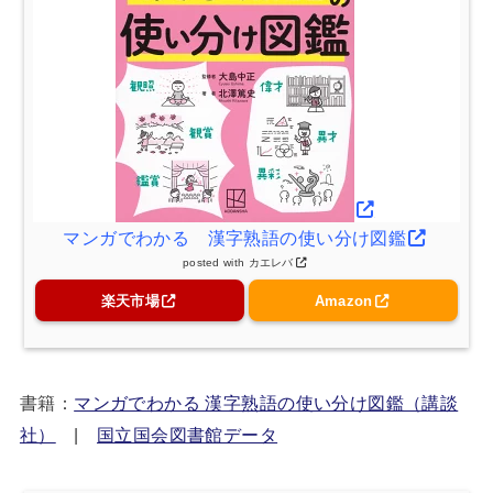
マンガでわかる 漢字熟語の使い分け図鑑
posted with
カエレバ
楽天市場
Amazon
書籍：
マンガでわかる 漢字熟語の使い分け図鑑（講談
社）
|
国立国会図書館データ