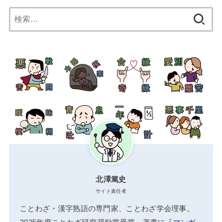
検
索:
北澤篤史
サイト責任者
ことわざ・漢字熟語の専門家、ことわざ学会理事。