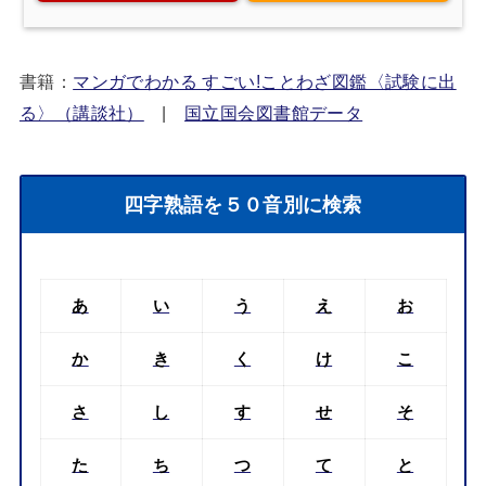
書籍：
マンガでわかる すごい!ことわざ図鑑〈試験に出
る〉（講談社）
|
国立国会図書館データ
四字熟語を５０音別に検索
あ
い
う
え
お
か
き
く
け
こ
さ
し
す
せ
そ
た
ち
つ
て
と