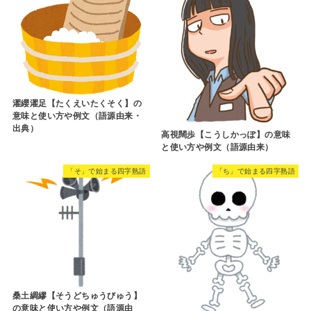
濯纓濯足【たくえいたくそく】の
意味と使い方や例文（語源由来・
出典）
高視闊歩【こうしかっぽ】の意味
と使い方や例文（語源由来）
「そ」で始まる四字熟語
「ち」で始まる四字熟語
桑土綢繆【そうどちゅうびゅう】
の意味と使い方や例文（語源由