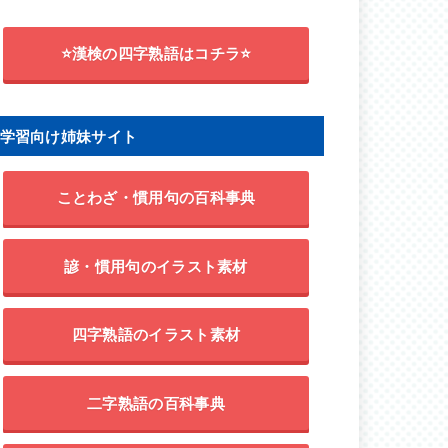
⭐漢検の四字熟語はコチラ⭐
学習向け姉妹サイト
ことわざ・慣用句の百科事典
諺・慣用句のイラスト素材
四字熟語のイラスト素材
二字熟語の百科事典