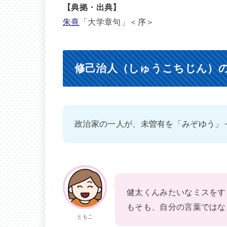
【典拠・出典】
朱熹
「大学章句」＜序＞
修己治人（しゅうこちじん）
政治家の一人が、未曽有を「みぞゆう」
健太くんみたいなミスをす
もそも、自分の言葉ではな
ともこ