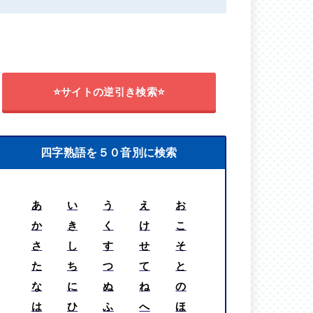
⭐サイトの逆引き検索⭐
四字熟語を５０音別に検索
あ
い
う
え
お
か
き
く
け
こ
さ
し
す
せ
そ
た
ち
つ
て
と
な
に
ぬ
ね
の
は
ひ
ふ
へ
ほ