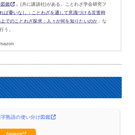
語図鑑
』(共に講談社)がある。ことわざ学会研究フ
れば憂いなし：ことわざを通して意識づける災害時
B上でのことわざ探求：人々が何を知りたいのか
」な
行う。
漢字熟語の使い分け図鑑
Amazon