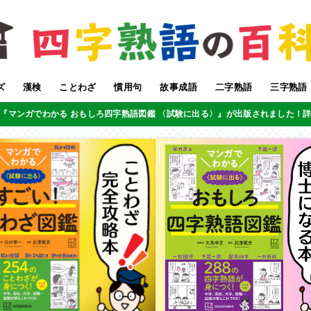
ズ
漢検
ことわざ
慣用句
故事成語
二字熟語
三字熟語
『マンガでわかる おもしろ四字熟語図鑑 〈試験に出る〉』が出版されました！