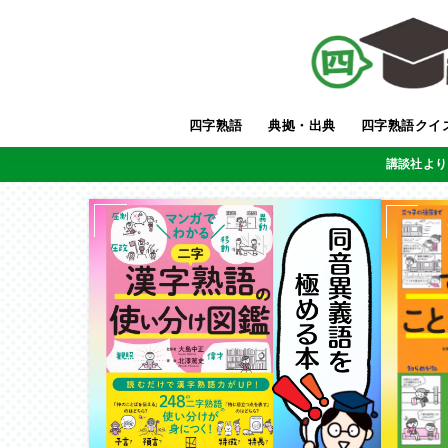
四字熟語
典拠・出典
四字熟語クイ
講談社より