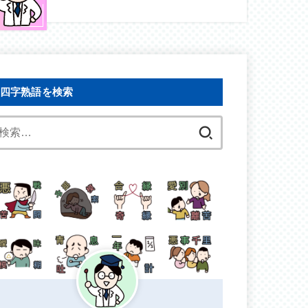
四字熟語を検索
検
索: