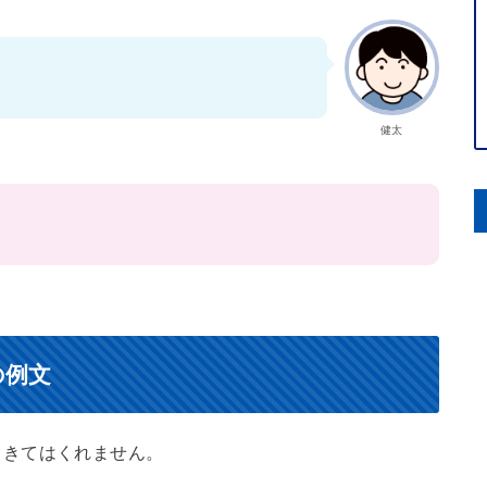
健太
の例文
てきてはくれません。