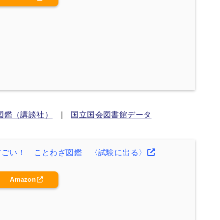
図鑑（講談社）
|
国立国会図書館データ
すごい！ ことわざ図鑑 〈試験に出る〉
Amazon