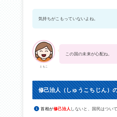
気持ちがこもっていないよね。
この国の未来が心配ね。
ともこ
修己治人（しゅうこちじん）
首相が
修己治人
しないと、国民はつい