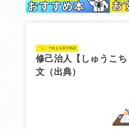
「し」で始まる四字熟語
修己治人【しゅうこち
文（出典）