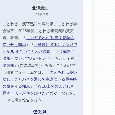
北澤篤史
サイト責任者
ことわざ・漢字熟語の専門家、ことわざ学
会理事。2025年度ことわざ研究奨励賞受
賞。著書に『
マンガでわかる 漢字熟語の
使い分け図鑑
』『
〈試験に出る〉マンガで
わかる すごいことわざ図鑑
』『
〈試験に
出る〉マンガでわかる おもしろい四字熟
語図鑑
』(共に講談社)がある。ことわざ学
会研究フォーラムでは、「
備えあれば憂い
なし：ことわざを通して意識づける災害時
の命を守る知恵
」「
WEB上でのことわざ
探求：人々が何を知りたいのか
」などをテ
ーマに研究報告を行う。