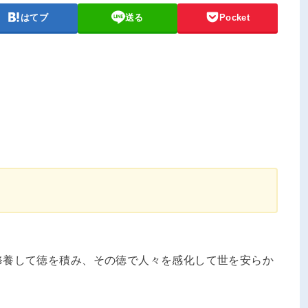
はてブ
送る
Pocket
修養して徳を積み、その徳で人々を感化して世を安らか