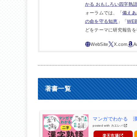
かる おもしろい四字熟
ォーラムでは、「
備えあ
の命を守る知恵
」「
WE
どをテーマに研究報告を
著書一覧
マンガでわかる 
posted with
カエレバ
楽天市場