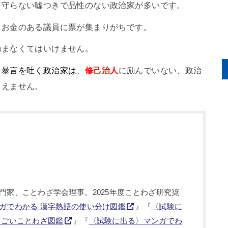
を守らない嘘つきで品性のない政治家が多いです。
、お金のある議員に票が集まりがちです。
励まなくてはいけません。
と暴言を吐く政治家は、
修己治人
に励んでいない、政治
をえません。
門家、ことわざ学会理事。2025年度ことわざ研究奨
ガでわかる 漢字熟語の使い分け図鑑
』『
〈試験に
すごいことわざ図鑑
』『
〈試験に出る〉マンガでわ