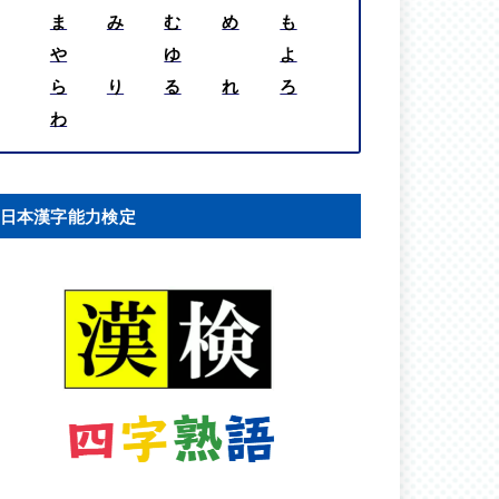
ま
み
む
め
も
や
ゆ
よ
ら
り
る
れ
ろ
わ
日本漢字能力検定