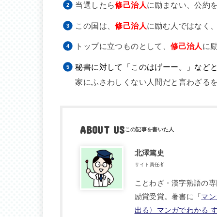
当選したら
修己治人
に励まない、公約
この国は、
修己治人
に励む人ではなく
トップに立つものとして、
修己治人
に
秘書に対して「このはげーー。」など
家にふさわしくない人間だと言わざる
ABOUT US
北澤篤史
サイト責任者
ことわざ・漢字熟語の専
励賞受賞。著書に『
マン
出る〉マンガでわかる 