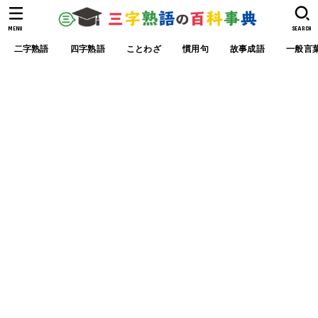
MENU
SEARCH
二字熟語
四字熟語
ことわざ
慣用句
故事成語
一般言