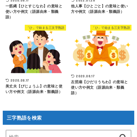
2020.08.17
2022.01.28
一筋縄【ひとすじなわ】の意味と
他人事【ひとごと】の意味と使い
使い方や例文（語源由来・類義
方や例文（語源由来・類義語）
語）
「ひ」で始まる三文字熟語
「ひ」で始まる三文字熟語
2020.08.17
2020.08.17
左団扇【ひだりうちわ】の意味と
美丈夫【びじょうふ】の意味と使
使い方や例文（語源由来・類義
い方や例文（語源由来・類義語）
語）
三字熟語を検索
検