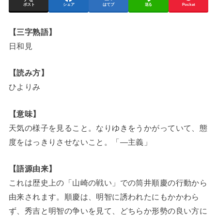
ポスト
シェア
はてブ
送る
Pocket
【三字熟語】
日和見
【読み方】
ひよりみ
【意味】
天気の様子を見ること。なりゆきをうかがっていて、態
度をはっきりさせないこと。「―主義」
【語源由来】
これは歴史上の「山崎の戦い」での筒井順慶の行動から
由来されます。順慶は、明智に誘われたにもかかわら
ず、秀吉と明智の争いを見て、どちらか形勢の良い方に