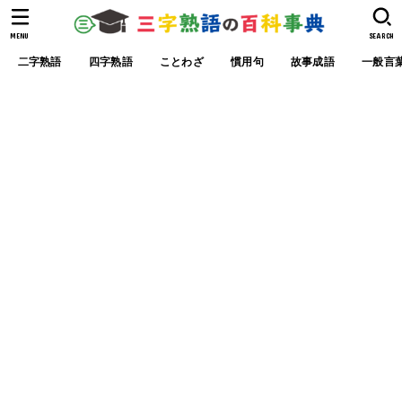
MENU
SEARCH
二字熟語
四字熟語
ことわざ
慣用句
故事成語
一般言