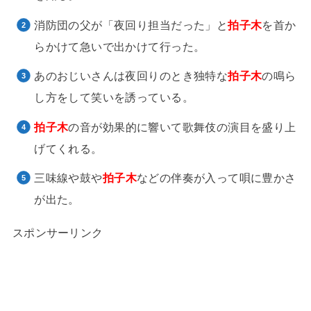
消防団の父が「夜回り担当だった」と
拍子木
を首か
らかけて急いで出かけて行った。
あのおじいさんは夜回りのとき独特な
拍子木
の鳴ら
し方をして笑いを誘っている。
拍子木
の音が効果的に響いて歌舞伎の演目を盛り上
げてくれる。
三味線や鼓や
拍子木
などの伴奏が入って唄に豊かさ
が出た。
スポンサーリンク