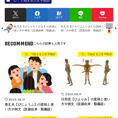
「ひ」で始まる三文字熟語
ポスト
シェア
はてブ
送る
Pocket
表六玉【ひょうろくだま】の意味と
百人力【ひゃくにんりき】の意味と
使い方や例文（語源由来・類義語）
使い方や例文（語源由来・類義語）
RECOMMEND
「ひ」で始まる三文字熟語
「ひ」で始まる三文字熟語
2020.08.17
日和見【ひよりみ】の意味と使い
2020.08.17
方や例文（語源由来・類義語）
美丈夫【びじょうふ】の意味と使
い方や例文（語源由来・類義語）