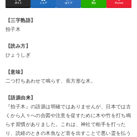
ポスト
シェア
はてブ
送る
Pocket
【三字熟語】
拍子木
【読み方】
ひょうしぎ
【意味】
二つ打ちあわせて鳴らす、長方形な木。
【語源由来】
『拍子木』の語源は明確ではありませんが、日本では古
くから人々への合図や注意を促すために木や竹を打ち鳴
らす習慣がありました。これは、神社で柏手を打った
り、読経のときの木魚など音を出すことで悪い霊を払う