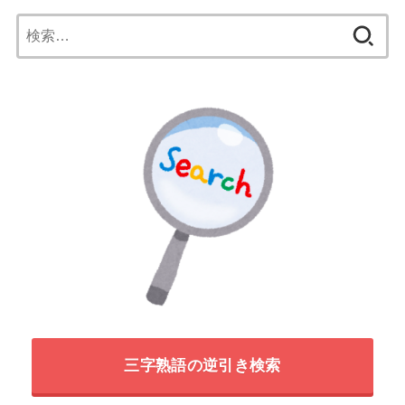
検
索:
三字熟語の逆引き検索