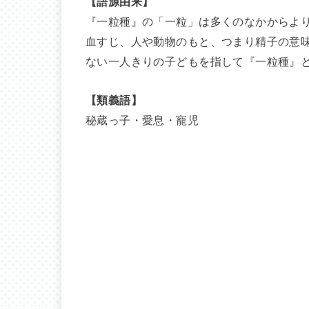
【語源由来】
『一粒種』の「一粒」は多くのなかからよ
血すじ、人や動物のもと、つまり精子の意
ない一人きりの子どもを指して『一粒種』
【類義語】
秘蔵っ子・愛息・寵児