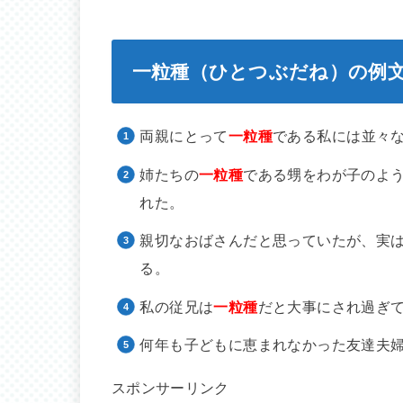
一粒種（ひとつぶだね）の例
両親にとって
一粒種
である私には並々
姉たちの
一粒種
である甥をわが子のよ
れた。
親切なおばさんだと思っていたが、実
る。
私の従兄は
一粒種
だと大事にされ過ぎ
何年も子どもに恵まれなかった友達夫
スポンサーリンク