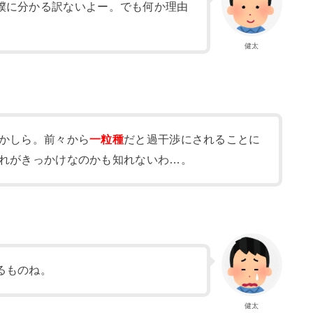
僕に分かる訳ないよー。でも何か理由
健太
かしら。前々から
一粒種
だと過干渉にされることに
れがきっかけなのかも知れないわ…。
るものね。
健太