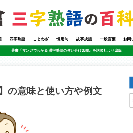
語
四字熟語
ことわざ
慣用句
故事成語
一般言葉
お問
著書『マンガでわかる 漢字熟語の使い分け図鑑』を講談社より出版
】の意味と使い方や例文