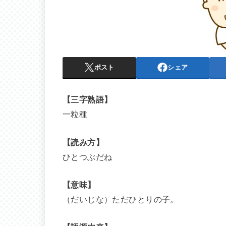
ポスト
シェア
【三字熟語】
一粒種
【読み方】
ひとつぶだね
【意味】
（だいじな）ただひとりの子。