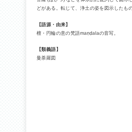
どがある。転じて、浄土の姿を図示したも
【語源・由来】
檀・円輪の意の梵語maṇḍalaの音写。
【類義語】
曼荼羅図