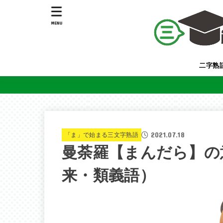
MENU
二字熟
2021.07.18
「ま」で始まる三文字熟語
曼荼羅【まんだら】の
来・類義語）