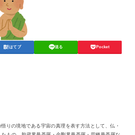
はてブ
送る
Pocket
の悟りの境地である宇宙の真理を表す方法として、仏・
示したもの。胎蔵界曼荼羅・金剛界曼荼羅・四種曼荼羅な