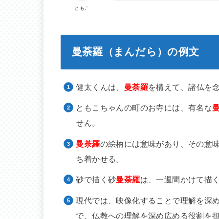
ともこ
曼荼羅（まんだら）の例文
健太くんは、
曼荼羅
を構えて、諸仏を
ともこちゃんの町のお寺には、有名な
せん。
曼荼羅
の絵柄には意味があり、その意
ち着かせる。
砂で描く砂
曼荼羅
は、一週間かけて描
現代では、映像化することで理解を深
で、仏教への理解を深め広める役割を