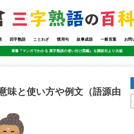
語
四字熟語
ことわざ
慣用句
故事成語
一般言葉
お問
著書『マンガでわかる 漢字熟語の使い分け図鑑』を講談社より出版
意味と使い方や例文（語源由