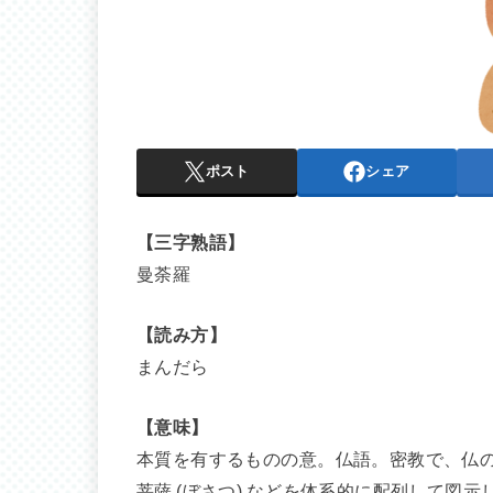
ポスト
シェア
【三字熟語】
曼荼羅
【読み方】
まんだら
【意味】
本質を有するものの意。仏語。密教で、仏
菩薩 (ぼさつ) などを体系的に配列して図