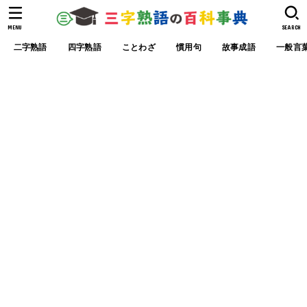
MENU
SEARCH
二字熟語
四字熟語
ことわざ
慣用句
故事成語
一般言