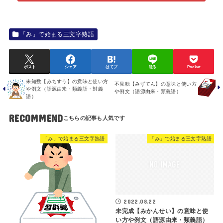
「み」で始まる三文字熟語
ポスト
シェア
はてブ
送る
Pocket
未知数【みちすう】の意味と使い方
不見転【みずてん】の意味と使い方
や例文（語源由来・類義語・対義
や例文（語源由来・類義語）
語）
RECOMMEND
「み」で始まる三文字熟語
「み」で始まる三文字熟語
2022.08.22
未完成【みかんせい】の意味と使
い方や例文（語源由来・類義語）