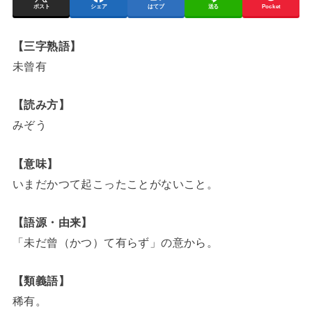
ポスト
シェア
はてブ
送る
Pocket
【三字熟語】
未曾有
【読み方】
みぞう
【意味】
いまだかつて起こったことがないこと。
【語源・由来】
「未だ曾（かつ）て有らず」の意から。
【類義語】
稀有。