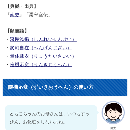
【典拠・出典】
『
南史
』「粱宋室伝」
【類義語】
・
深厲浅掲（しんれいせんけい）
・
変幻自在（へんげんじざい）
・
量体裁衣（りょうたいさいい）
・
臨機応変（りんきおうへん）
随機応変（ずいきおうへん）の使い方
ともこちゃんのお母さんは、いつもすっ
ぴん、お化粧をしないよね。
健太