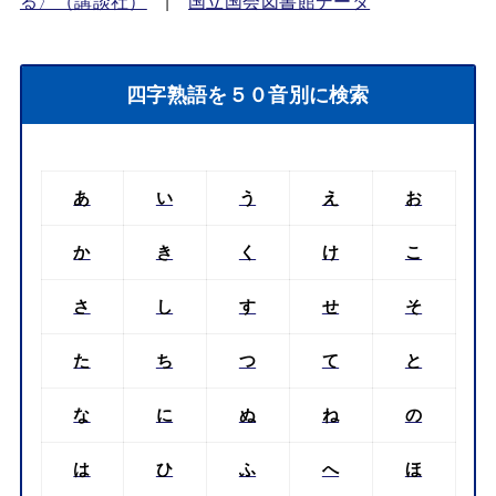
る〉（講談社）
|
国立国会図書館データ
四字熟語を５０音別に検索
あ
い
う
え
お
か
き
く
け
こ
さ
し
す
せ
そ
た
ち
つ
て
と
な
に
ぬ
ね
の
は
ひ
ふ
へ
ほ