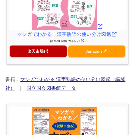
マンガでわかる 漢字熟語の使い分け図鑑
posted with
カエレバ
楽天市場
Amazon
書籍：
マンガでわかる 漢字熟語の使い分け図鑑（講談
社）
|
国立国会図書館データ