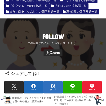
「いろいろな動作」の四字熟語一覧
「す」で始まる四字熟語
「変化する」の四字熟語一覧
「的確」の四字熟語一覧
出典：南史（なんし）の四字熟語一覧
漢検3級の四字熟語一覧
FOLLOW
シェアしてね！
ポスト
シェア
はてブ
送る
Pocket
酔眼朦朧【すいがんもうろう】の意
随喜渇仰【ずいきかつごう】の意味
味と使い方や例文（語源由来・出
と使い方や例文（語源由来）
典・類義語）