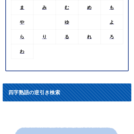
ま
み
む
め
も
や
ゆ
よ
ら
り
る
れ
ろ
わ
四字熟語の逆引き検索