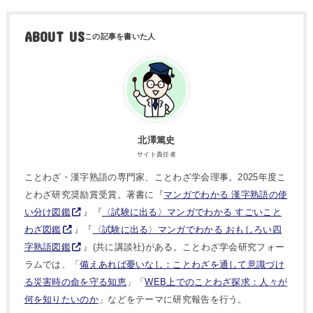
ABOUT US
北澤篤史
サイト責任者
ことわざ・漢字熟語の専門家、ことわざ学会理事。2025年度こ
とわざ研究奨励賞受賞。著書に『
マンガでわかる 漢字熟語の使
い分け図鑑
』『
〈試験に出る〉マンガでわかる すごいこと
わざ図鑑
』『
〈試験に出る〉マンガでわかる おもしろい四
字熟語図鑑
』(共に講談社)がある。ことわざ学会研究フォー
ラムでは、「
備えあれば憂いなし：ことわざを通して意識づけ
る災害時の命を守る知恵
」「
WEB上でのことわざ探求：人々が
何を知りたいのか
」などをテーマに研究報告を行う。