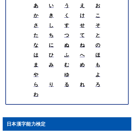
あ
い
う
え
お
か
き
く
け
こ
さ
し
す
せ
そ
た
ち
つ
て
と
な
に
ぬ
ね
の
は
ひ
ふ
へ
ほ
ま
み
む
め
も
や
ゆ
よ
ら
り
る
れ
ろ
わ
日本漢字能力検定