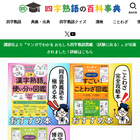
SEARCH
四字熟語
典拠・出典
四字熟語クイズ
漢検
ことわざ
講談社より『マンガでわかる おもしろ四字熟語図鑑 〈試験に出る〉』が出版
されました！詳細はこちら