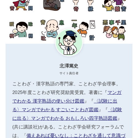
北澤篤史
サイト責任者
ことわざ・漢字熟語の専門家、ことわざ学会理事。
2025年度ことわざ研究奨励賞受賞。著書に『
マンガ
でわかる 漢字熟語の使い分け図鑑
』『
〈試験に出
る〉マンガでわかる すごいことわざ図鑑
』『
〈試験
に出る〉マンガでわかる おもしろい四字熟語図鑑
』
(共に講談社)がある。ことわざ学会研究フォーラムで
は、「
備えあれば憂いなし：ことわざを通して意識づ