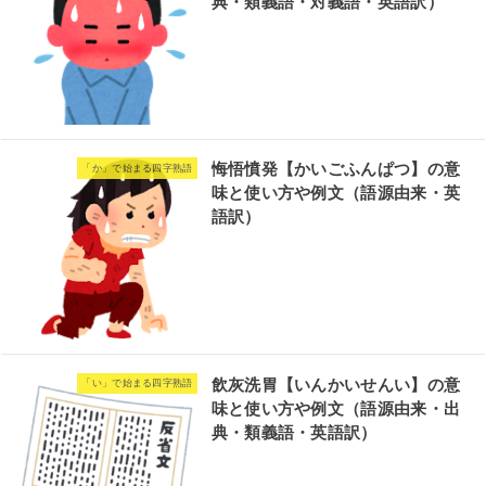
典・類義語・対義語・英語訳）
悔悟憤発【かいごふんぱつ】の意
「か」で始まる四字熟語
味と使い方や例文（語源由来・英
語訳）
飲灰洗胃【いんかいせんい】の意
「い」で始まる四字熟語
味と使い方や例文（語源由来・出
典・類義語・英語訳）