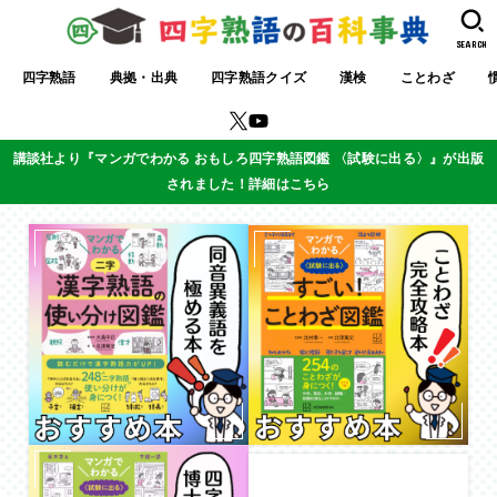
SEARCH
四字熟語
典拠・出典
四字熟語クイズ
漢検
ことわざ
講談社より『マンガでわかる おもしろ四字熟語図鑑 〈試験に出る〉』が出版
されました！詳細はこちら