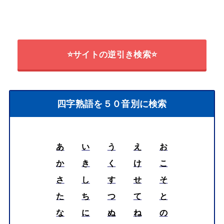
⭐サイトの逆引き検索⭐
四字熟語を５０音別に検索
あ
い
う
え
お
か
き
く
け
こ
さ
し
す
せ
そ
た
ち
つ
て
と
な
に
ぬ
ね
の