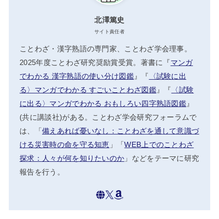
北澤篤史
サイト責任者
ことわざ・漢字熟語の専門家、ことわざ学会理事。
2025年度ことわざ研究奨励賞受賞。著書に『
マンガ
でわかる 漢字熟語の使い分け図鑑
』『
〈試験に出
る〉マンガでわかる すごいことわざ図鑑
』『
〈試験
に出る〉マンガでわかる おもしろい四字熟語図鑑
』
(共に講談社)がある。ことわざ学会研究フォーラムで
は、「
備えあれば憂いなし：ことわざを通して意識づ
ける災害時の命を守る知恵
」「
WEB上でのことわざ
探求：人々が何を知りたいのか
」などをテーマに研究
報告を行う。