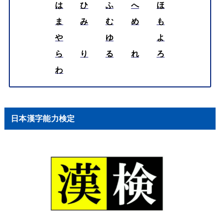
は
ひ
ふ
へ
ほ
ま
み
む
め
も
や
ゆ
よ
ら
り
る
れ
ろ
わ
日本漢字能力検定