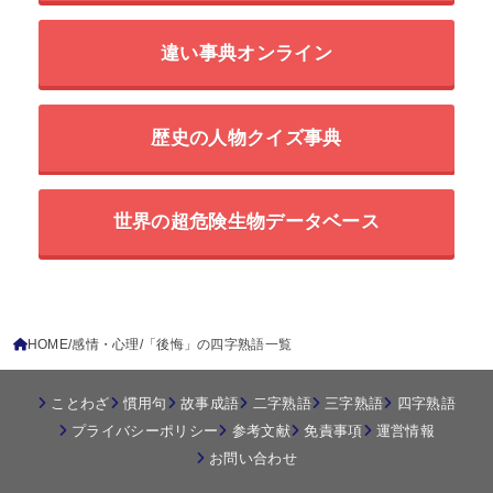
違い事典オンライン
歴史の人物クイズ事典
世界の超危険生物データベース
HOME
感情・心理
「後悔」の四字熟語一覧
ことわざ
慣用句
故事成語
二字熟語
三字熟語
四字熟語
プライバシーポリシー
参考文献
免責事項
運営情報
お問い合わせ