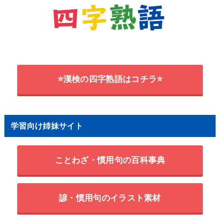
⭐漢検の四字熟語はコチラ⭐
学習向け姉妹サイト
ことわざ・慣用句の百科事典
諺・慣用句のイラスト素材