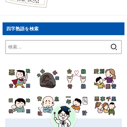
四字熟語を検索
検
索: