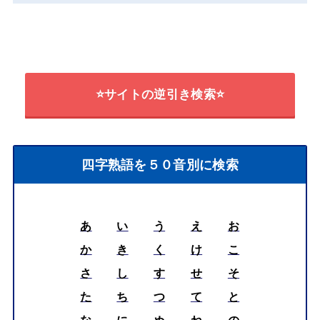
⭐サイトの逆引き検索⭐
四字熟語を５０音別に検索
あ
い
う
え
お
か
き
く
け
こ
さ
し
す
せ
そ
た
ち
つ
て
と