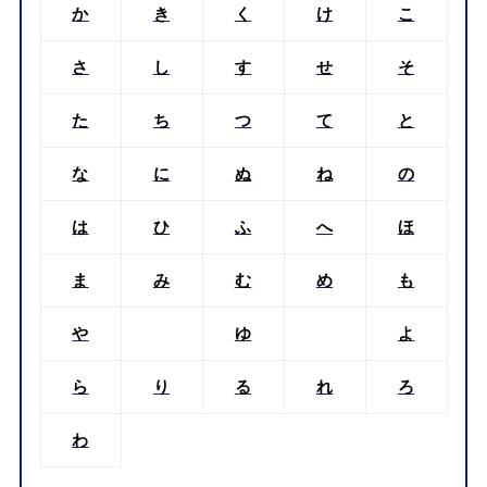
か
き
く
け
こ
さ
し
す
せ
そ
た
ち
つ
て
と
な
に
ぬ
ね
の
は
ひ
ふ
へ
ほ
ま
み
む
め
も
や
ゆ
よ
ら
り
る
れ
ろ
わ