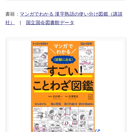
書籍：
マンガでわかる 漢字熟語の使い分け図鑑（講談
社）
|
国立国会図書館データ