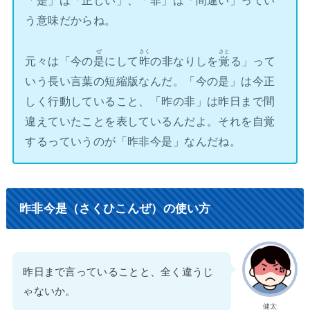
う意味だからね。
ぜ
さく
さと
元々は「今の
是
にして
昨
の非なりしを
覚
る」って
いう長い言葉の短縮版なんだ。「今の是」は今正
しく行動していること、「昨の非」は昨日まで間
違えていたことを表しているんだよ。それを自覚
するっていうのが「昨非今是」なんだね。
昨非今是（さくひこんぜ）の使い方
昨日まで言っていることと、全く違うじ
ゃないか。
健太