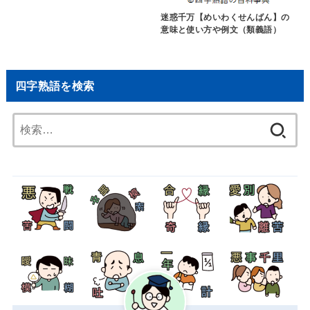
迷惑千万【めいわくせんばん】の
意味と使い方や例文（類義語）
四字熟語を検索
検
索: