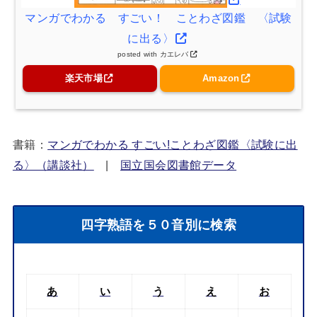
マンガでわかる すごい！ ことわざ図鑑 〈試験
に出る〉
posted with
カエレバ
楽天市場
Amazon
書籍：
マンガでわかる すごい!ことわざ図鑑〈試験に出
る〉（講談社）
|
国立国会図書館データ
四字熟語を５０音別に検索
あ
い
う
え
お