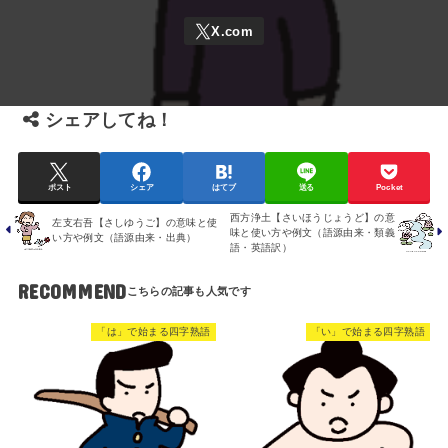
シェアしてね！
ポスト
シェア
はてブ
送る
Pocket
西方浄土【さいほうじょうど】の意
左支右吾【さしゆうご】の意味と使
味と使い方や例文（語源由来・類義
い方や例文（語源由来・出典）
語・英語訳）
RECOMMEND
「は」で始まる四字熟語
「い」で始まる四字熟語