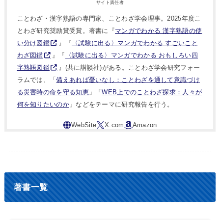
サイト責任者
ことわざ・漢字熟語の専門家、ことわざ学会理事。2025年度こ
とわざ研究奨励賞受賞。著書に『
マンガでわかる 漢字熟語の使
い分け図鑑
』『
〈試験に出る〉マンガでわかる すごいこと
わざ図鑑
』『
〈試験に出る〉マンガでわかる おもしろい四
字熟語図鑑
』(共に講談社)がある。ことわざ学会研究フォー
ラムでは、「
備えあれば憂いなし：ことわざを通して意識づけ
る災害時の命を守る知恵
」「
WEB上でのことわざ探求：人々が
何を知りたいのか
」などをテーマに研究報告を行う。
著書一覧