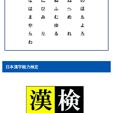
な
に
ぬ
ね
の
は
ひ
ふ
へ
ほ
ま
み
む
め
も
や
ゆ
よ
ら
り
る
れ
ろ
わ
日本漢字能力検定