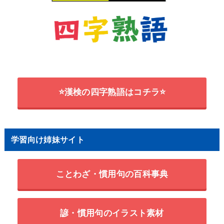
⭐漢検の四字熟語はコチラ⭐
学習向け姉妹サイト
ことわざ・慣用句の百科事典
諺・慣用句のイラスト素材