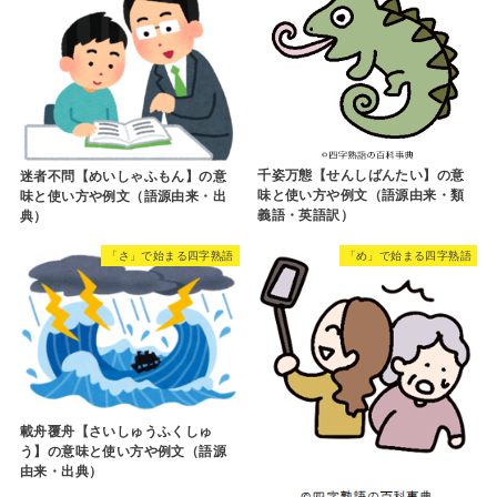
千姿万態【せんしばんたい】の意
迷者不問【めいしゃふもん】の意
味と使い方や例文（語源由来・類
味と使い方や例文（語源由来・出
義語・英語訳）
典）
「さ」で始まる四字熟語
「め」で始まる四字熟語
載舟覆舟【さいしゅうふくしゅ
う】の意味と使い方や例文（語源
由来・出典）