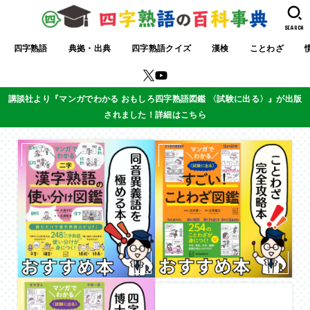
SEARCH
四字熟語
典拠・出典
四字熟語クイズ
漢検
ことわざ
講談社より『マンガでわかる おもしろ四字熟語図鑑 〈試験に出る〉』が出版
されました！詳細はこちら