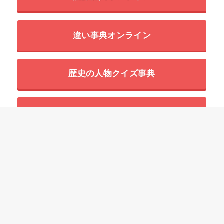
違い事典オンライン
歴史の人物クイズ事典
世界の超危険生物データベース
HOME
四字熟語一覧の意味と使い方の例文
「さ」で始まる四字熟語
昨非今是【さくひこんぜ】の意味と使い方や例文（語源由来・出典・英語
訳）
ことわざ
慣用句
故事成語
二字熟語
三字熟語
四字熟語