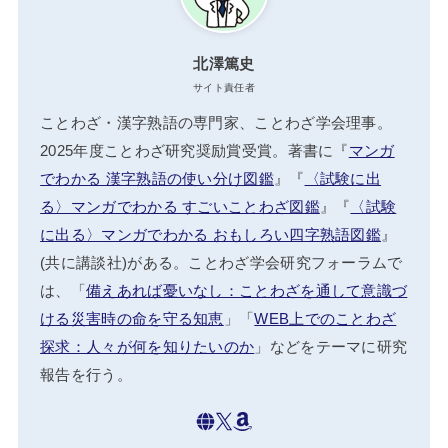
北澤篤史
サイト責任者
ことわざ・漢字熟語の専門家、ことわざ学会理事。
2025年度ことわざ研究奨励賞受賞。著書に『
マンガ
でわかる 漢字熟語の使い分け図鑑
』『
〈試験に出
る〉マンガでわかる すごいことわざ図鑑
』『
〈試験
に出る〉マンガでわかる おもしろい四字熟語図鑑
』
(共に講談社)がある。ことわざ学会研究フォーラムで
は、「
備えあれば憂いなし：ことわざを通して意識づ
ける災害時の命を守る知恵
」「
WEB上でのことわざ
探求：人々が何を知りたいのか
」などをテーマに研究
報告を行う。