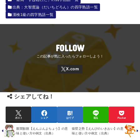
出典：大智度論（だいちどろん）の四字熟語一覧
漢検1級の四字熟語一覧
FOLLOW
シェアしてね！
ポスト
シェア
はてブ
送る
Pocket
厭聞飫聴【えんぶんよちょう】の意
猿臂之勢【えんぴのいきおい】の意
味と使い方や例文（出典）
味と使い方や例文（出典）