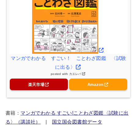
マンガでわかる すごい！ ことわざ図鑑 〈試験
に出る〉
posted with
カエレバ
楽天市場
Amazon
書籍：
マンガでわかる すごい!ことわざ図鑑〈試験に出
る〉（講談社）
|
国立国会図書館データ