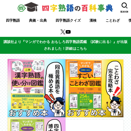
SEARCH
四字熟語
典拠・出典
四字熟語クイズ
漢検
ことわざ
講談社より『マンガでわかる おもしろ四字熟語図鑑 〈試験に出る〉』が出版
されました！詳細はこちら