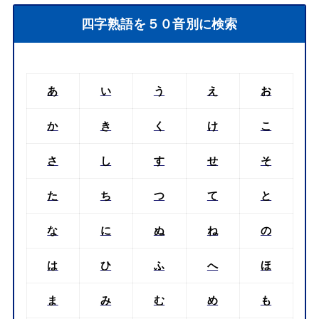
四字熟語を５０音別に検索
あ
い
う
え
お
か
き
く
け
こ
さ
し
す
せ
そ
た
ち
つ
て
と
な
に
ぬ
ね
の
は
ひ
ふ
へ
ほ
ま
み
む
め
も