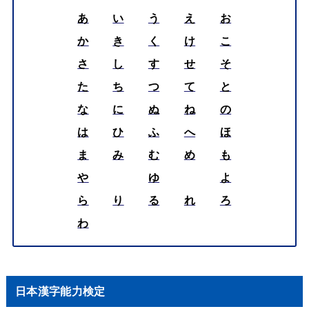
あ
い
う
え
お
か
き
く
け
こ
さ
し
す
せ
そ
た
ち
つ
て
と
な
に
ぬ
ね
の
は
ひ
ふ
へ
ほ
ま
み
む
め
も
や
ゆ
よ
ら
り
る
れ
ろ
わ
日本漢字能力検定