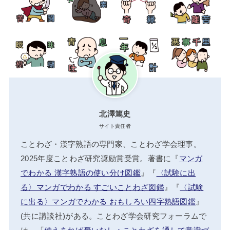
北澤篤史
サイト責任者
ことわざ・漢字熟語の専門家、ことわざ学会理事。
2025年度ことわざ研究奨励賞受賞。著書に『
マンガ
でわかる 漢字熟語の使い分け図鑑
』『
〈試験に出
る〉マンガでわかる すごいことわざ図鑑
』『
〈試験
に出る〉マンガでわかる おもしろい四字熟語図鑑
』
(共に講談社)がある。ことわざ学会研究フォーラムで