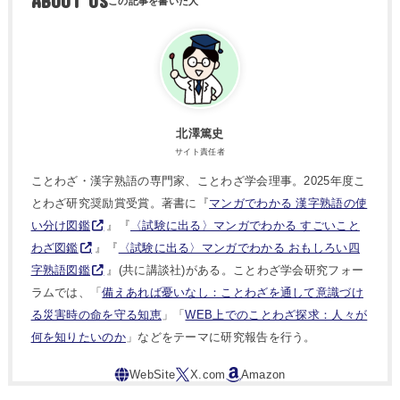
ABOUT US
北澤篤史
サイト責任者
ことわざ・漢字熟語の専門家、ことわざ学会理事。2025年度こ
とわざ研究奨励賞受賞。著書に『
マンガでわかる 漢字熟語の使
い分け図鑑
』『
〈試験に出る〉マンガでわかる すごいこと
わざ図鑑
』『
〈試験に出る〉マンガでわかる おもしろい四
字熟語図鑑
』(共に講談社)がある。ことわざ学会研究フォー
ラムでは、「
備えあれば憂いなし：ことわざを通して意識づけ
る災害時の命を守る知恵
」「
WEB上でのことわざ探求：人々が
何を知りたいのか
」などをテーマに研究報告を行う。