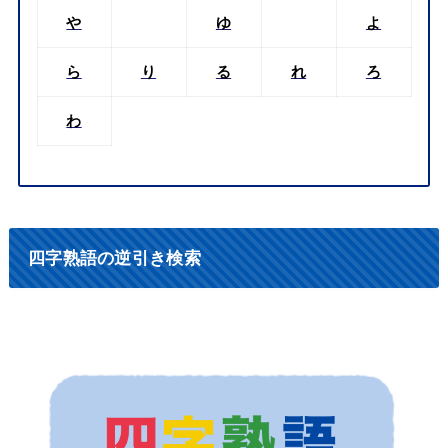
や
ゆ
よ
ら
り
る
れ
ろ
わ
四字熟語の逆引き検索