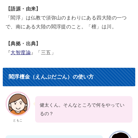
【語源・由来】
「閻浮」は仏教で須弥山のまわりにある四大陸の一つ
で、南にある大陸の閻浮提のこと。「檀」は川。
【典拠・出典】
『
大智度論
』「三五」
閻浮檀金（えんぶだごん）の使い方
健太くん。そんなところで何をやってい
るの？
ともこ