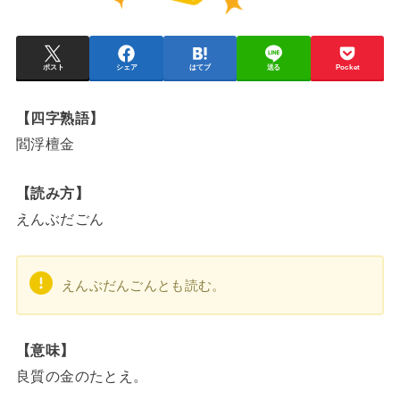
ポスト
シェア
はてブ
送る
Pocket
【四字熟語】
閻浮檀金
【読み方】
えんぶだごん
えんぶだんごんとも読む。
【意味】
良質の金のたとえ。