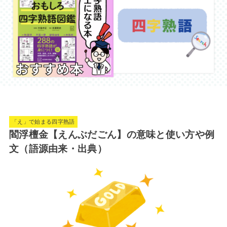
「え」で始まる四字熟語
閻浮檀金【えんぶだごん】の意味と使い方や例
文（語源由来・出典）