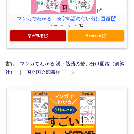
マンガでわかる 漢字熟語の使い分け図鑑
posted with
カエレバ
楽天市場
Amazon
書籍：
マンガでわかる 漢字熟語の使い分け図鑑（講談
社）
|
国立国会図書館データ