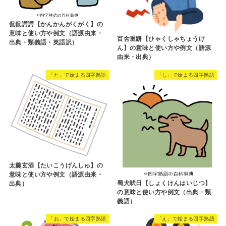
侃侃諤諤【かんかんがくがく】の
意味と使い方や例文（語源由来・
百舎重趼【ひゃくしゃちょうけ
出典・類義語・英語訳）
ん】の意味と使い方や例文（語源
由来・出典）
「た」で始まる四字熟語
「し」で始まる四字熟語
太羹玄酒【たいこうげんしゅ】の
意味と使い方や例文（語源由来・
蜀犬吠日【しょくけんはいじつ】
出典）
の意味と使い方や例文（出典・類
義語）
「お」で始まる四字熟語
「え」で始まる四字熟語