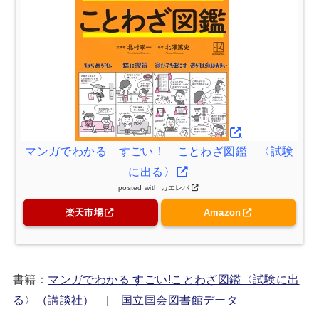
マンガでわかる すごい！ ことわざ図鑑 〈試験
に出る〉
posted with
カエレバ
楽天市場
Amazon
書籍：
マンガでわかる すごい!ことわざ図鑑〈試験に出
る〉（講談社）
|
国立国会図書館データ