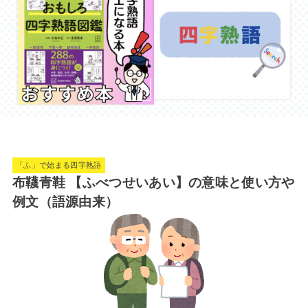
「ふ」で始まる四字熟語
布韈青鞋 【ふべつせいあい】の意味と使い方や
例文（語源由来）