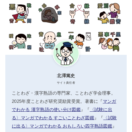
北澤篤史
サイト責任者
ことわざ・漢字熟語の専門家、ことわざ学会理事。
2025年度ことわざ研究奨励賞受賞。著書に『
マンガ
でわかる 漢字熟語の使い分け図鑑
』『
〈試験に出
る〉マンガでわかる すごいことわざ図鑑
』『
〈試験
に出る〉マンガでわかる おもしろい四字熟語図鑑
』