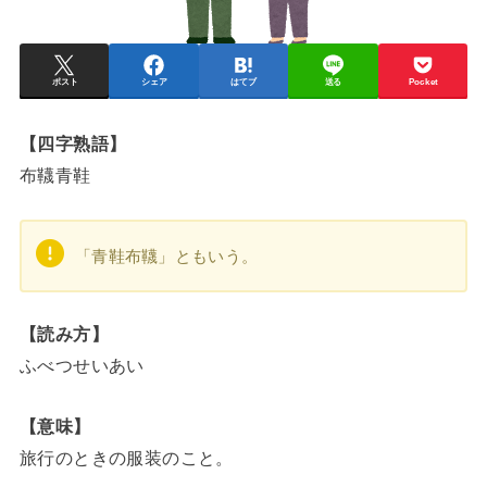
ポスト
シェア
はてブ
送る
Pocket
【四字熟語】
布韈青鞋
「青鞋布韈」ともいう。
【読み方】
ふべつせいあい
【意味】
旅行のときの服装のこと。