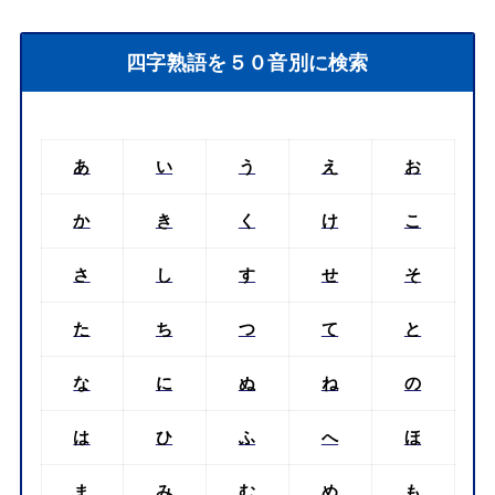
四字熟語を５０音別に検索
あ
い
う
え
お
か
き
く
け
こ
さ
し
す
せ
そ
た
ち
つ
て
と
な
に
ぬ
ね
の
は
ひ
ふ
へ
ほ
ま
み
む
め
も