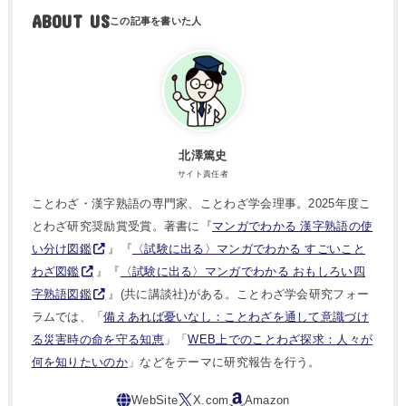
ABOUT US
北澤篤史
サイト責任者
ことわざ・漢字熟語の専門家、ことわざ学会理事。2025年度こ
とわざ研究奨励賞受賞。著書に『
マンガでわかる 漢字熟語の使
い分け図鑑
』『
〈試験に出る〉マンガでわかる すごいこと
わざ図鑑
』『
〈試験に出る〉マンガでわかる おもしろい四
字熟語図鑑
』(共に講談社)がある。ことわざ学会研究フォー
ラムでは、「
備えあれば憂いなし：ことわざを通して意識づけ
る災害時の命を守る知恵
」「
WEB上でのことわざ探求：人々が
何を知りたいのか
」などをテーマに研究報告を行う。