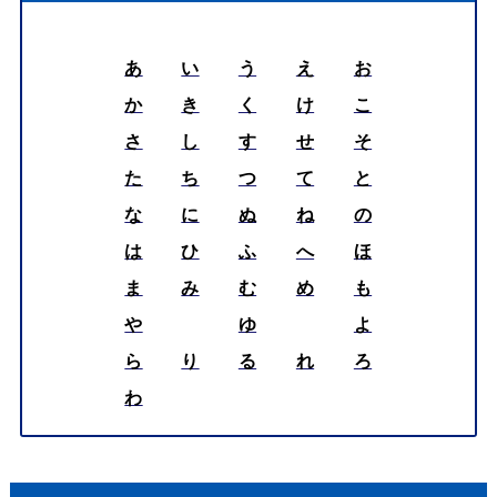
あ
い
う
え
お
か
き
く
け
こ
さ
し
す
せ
そ
た
ち
つ
て
と
な
に
ぬ
ね
の
は
ひ
ふ
へ
ほ
ま
み
む
め
も
や
ゆ
よ
ら
り
る
れ
ろ
わ