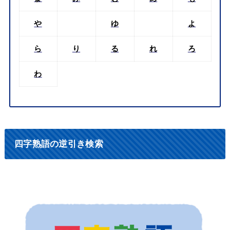
や
ゆ
よ
ら
り
る
れ
ろ
わ
四字熟語の逆引き検索