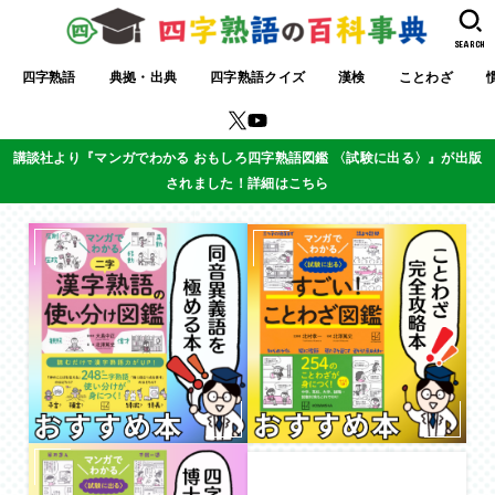
SEARCH
四字熟語
典拠・出典
四字熟語クイズ
漢検
ことわざ
講談社より『マンガでわかる おもしろ四字熟語図鑑 〈試験に出る〉』が出版
されました！詳細はこちら