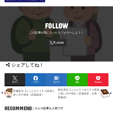
FOLLOW
シェアしてね！
ポスト
シェア
はてブ
送る
Pocket
舞文弄法【ぶぶんろうほう】の意味
普遍妥当【ふへんだとう】の意味と
と使い方や例文（語源由来・出典・
使い方や例文（語源由来）
類義語）
RECOMMEND