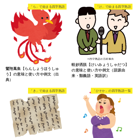
「ら」で始まる四字熟語
「け」で始まる四字熟語
軽妙洒脱【けいみょうしゃだつ】
鸞翔鳳集【らんしょうほうしゅ
の意味と使い方や例文（語源由
う】の意味と使い方や例文（出
来・類義語・英語訳）
典）
「き」で始まる四字熟語
「ひそか」の四字熟語一覧