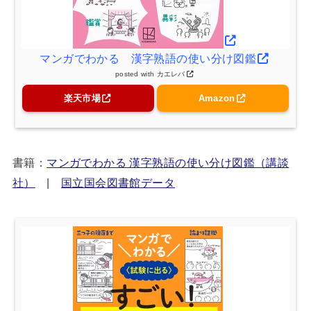
マンガでわかる 漢字熟語の使い分け図鑑
posted with
カエレバ
楽天市場
Amazon
書籍：
マンガでわかる 漢字熟語の使い分け図鑑（講談
社）
|
国立国会図書館データ