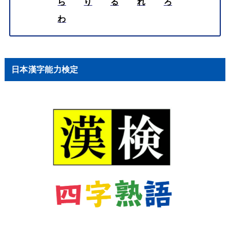
ら
り
る
れ
ろ
わ
日本漢字能力検定