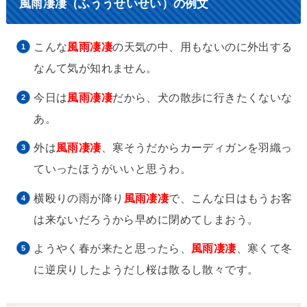
風雨凄凄（ふううせいせい）の例文
こんな
風雨凄凄
の天気の中、用もないのに外出する
なんて気が知れません。
今日は
風雨凄凄
だから、犬の散歩に行きたくないな
あ。
外は
風雨凄凄
、寒そうだからカーディガンを羽織っ
ていったほうがいいと思うわ。
横殴りの雨が降り
風雨凄凄
で、こんな日はもうお客
は来ないだろうから早めに閉めてしまおう。
ようやく春が来たと思ったら、
風雨凄凄
、寒くて冬
に逆戻りしたようだし桜は散るし散々です。