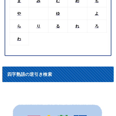
ま
み
む
め
も
や
ゆ
よ
ら
り
る
れ
ろ
わ
四字熟語の逆引き検索