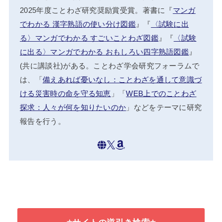
2025年度ことわざ研究奨励賞受賞。著書に『
マンガ
でわかる 漢字熟語の使い分け図鑑
』『
〈試験に出
る〉マンガでわかる すごいことわざ図鑑
』『
〈試験
に出る〉マンガでわかる おもしろい四字熟語図鑑
』
(共に講談社)がある。ことわざ学会研究フォーラムで
は、「
備えあれば憂いなし：ことわざを通して意識づ
ける災害時の命を守る知恵
」「
WEB上でのことわざ
探求：人々が何を知りたいのか
」などをテーマに研究
報告を行う。