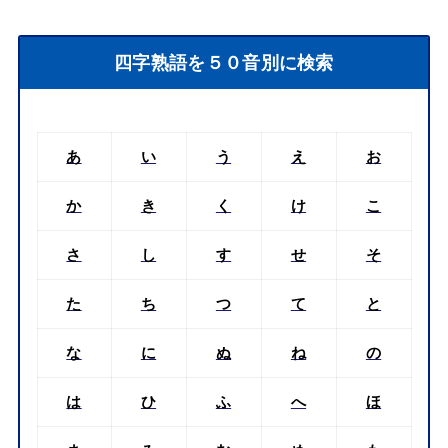
四字熟語を５０音別に検索
あ
い
う
え
お
か
き
く
け
こ
さ
し
す
せ
そ
た
ち
つ
て
と
な
に
ぬ
ね
の
は
ひ
ふ
へ
ほ