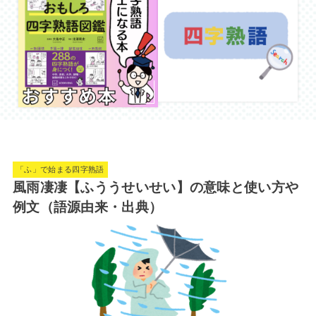
「ふ」で始まる四字熟語
風雨凄凄【ふううせいせい】の意味と使い方や
例文（語源由来・出典）