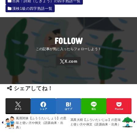
出典：詩経（しきょう）の四字熟語一覧
漢検1級の四字熟語一覧
FOLLOW
シェアしてね！
ポスト
シェア
はてブ
送る
Pocket
風雨対牀【ふううたいしょう】の意
馮異大樹【ふういたいじゅ】の意味
味と使い方や例文（語源由来・出
と使い方や例文（語源由来・出典）
典）