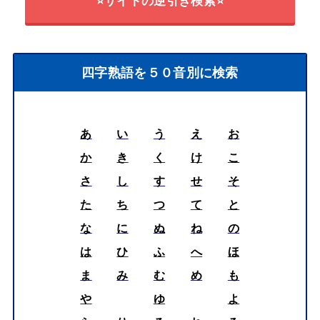
⭐サイトの逆引き検索⭐
四字熟語を５０音別に検索
あ
い
う
え
お
か
き
く
け
こ
さ
し
す
せ
そ
た
ち
つ
て
と
な
に
ぬ
ね
の
は
ひ
ふ
へ
ほ
ま
み
む
め
も
や
ゆ
よ