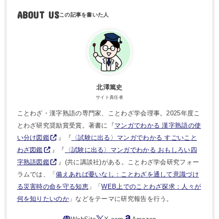
ABOUT US
北澤篤史
サイト責任者
ことわざ・漢字熟語の専門家、ことわざ学会理事。2025年度こ
とわざ研究奨励賞受賞。著書に『
マンガでわかる 漢字熟語の使
い分け図鑑
』『
〈試験に出る〉マンガでわかる すごいこと
わざ図鑑
』『
〈試験に出る〉マンガでわかる おもしろい四
字熟語図鑑
』(共に講談社)がある。ことわざ学会研究フォー
ラムでは、「
備えあれば憂いなし：ことわざを通して意識づけ
る災害時の命を守る知恵
」「
WEB上でのことわざ探求：人々が
何を知りたいのか
」などをテーマに研究報告を行う。