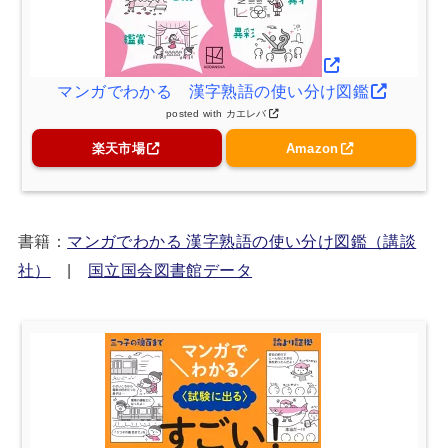
マンガでわかる 漢字熟語の使い分け図鑑
posted with
カエレバ
楽天市場
Amazon
書籍：
マンガでわかる 漢字熟語の使い分け図鑑（講談
社）
|
国立国会図書館データ