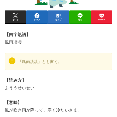
ポスト
シェア
はてブ
送る
Pocket
【四字熟語】
風雨凄凄
「風雨淒淒」とも書く。
【読み方】
ふううせいせい
【意味】
風が吹き雨が降って、寒く冷たいさま。