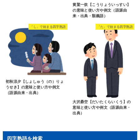
黄粱一炊【こうりょういっすい】
の意味と使い方や例文（語源由
来・出典・類義語）
「し」で始まる四字熟語
「た」で始まる四字熟語
初秋涼夕【しょしゅう（の）りょ
うせき】の意味と使い方や例文
（語源由来・出典）
大沢礨空【だいたくらいくう】の
意味と使い方や例文（語源由来・
出典）
四字熟語を検索