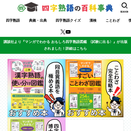
SEARCH
四字熟語
典拠・出典
四字熟語クイズ
漢検
ことわざ
講談社より『マンガでわかる おもしろ四字熟語図鑑 〈試験に出る〉』が出版
されました！詳細はこちら