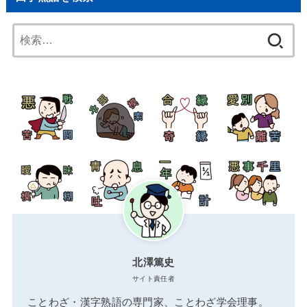
検
索:
北澤篤史
サイト責任者
ことわざ・漢字熟語の専門家、ことわざ学会理事。