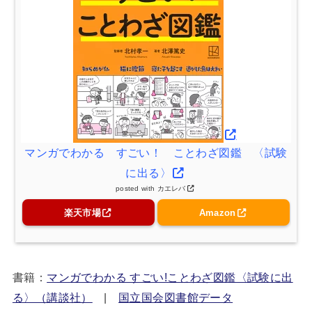
マンガでわかる すごい！ ことわざ図鑑 〈試験
に出る〉
posted with
カエレバ
楽天市場
Amazon
書籍：
マンガでわかる すごい!ことわざ図鑑〈試験に出
る〉（講談社）
|
国立国会図書館データ