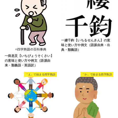
一縷千鈞【いちるせんきん】の意
味と使い方や例文（語源由来・出
典・類義語）
一病息災【いちびょうそくさい】
の意味と使い方や例文（語源由
来・類義語・英語訳）
「え」で始まる四字熟語
「か」で始まる四字熟語