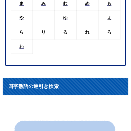
ま
み
む
め
も
や
ゆ
よ
ら
り
る
れ
ろ
わ
四字熟語の逆引き検索