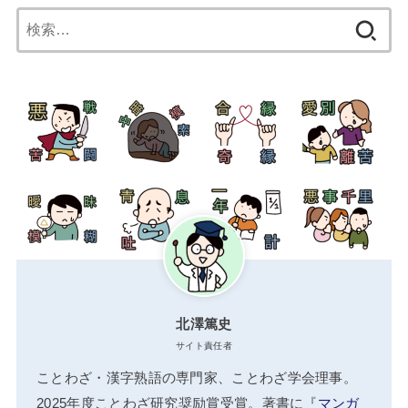
検
索:
北澤篤史
サイト責任者
ことわざ・漢字熟語の専門家、ことわざ学会理事。
2025年度ことわざ研究奨励賞受賞。著書に『
マンガ