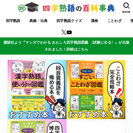
SEARCH
四字熟語
典拠・出典
四字熟語クイズ
漢検
ことわざ
講談社より『マンガでわかる おもしろ四字熟語図鑑 〈試験に出る〉』が出版
されました！詳細はこちら