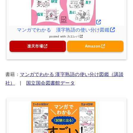
マンガでわかる 漢字熟語の使い分け図鑑
posted with
カエレバ
楽天市場
Amazon
書籍：
マンガでわかる 漢字熟語の使い分け図鑑（講談
社）
|
国立国会図書館データ