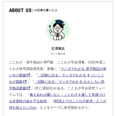
ABOUT US
北澤篤史
サイト責任者
ことわざ・漢字熟語の専門家、ことわざ学会理事。2025年度こ
とわざ研究奨励賞受賞。著書に『
マンガでわかる 漢字熟語の使
い分け図鑑
』『
〈試験に出る〉マンガでわかる すごいこと
わざ図鑑
』『
〈試験に出る〉マンガでわかる おもしろい四
字熟語図鑑
』(共に講談社)がある。ことわざ学会研究フォー
ラムでは、「
備えあれば憂いなし：ことわざを通して意識づけ
る災害時の命を守る知恵
」「
WEB上でのことわざ探求：人々が
何を知りたいのか
」などをテーマに研究報告を行う。