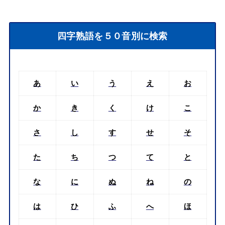
四字熟語を５０音別に検索
あ
い
う
え
お
か
き
く
け
こ
さ
し
す
せ
そ
た
ち
つ
て
と
な
に
ぬ
ね
の
は
ひ
ふ
へ
ほ