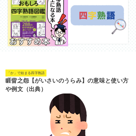
「か」で始まる四字熟語
睚眥之怨【がいさいのうらみ】の意味と使い方
や例文（出典）