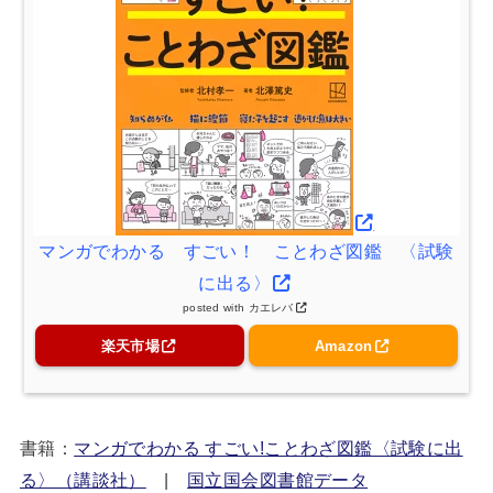
マンガでわかる すごい！ ことわざ図鑑 〈試験
に出る〉
posted with
カエレバ
楽天市場
Amazon
書籍：
マンガでわかる すごい!ことわざ図鑑〈試験に出
る〉（講談社）
|
国立国会図書館データ