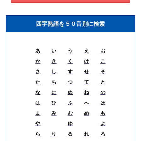
四字熟語を５０音別に検索
あ
い
う
え
お
か
き
く
け
こ
さ
し
す
せ
そ
た
ち
つ
て
と
な
に
ぬ
ね
の
は
ひ
ふ
へ
ほ
ま
み
む
め
も
や
ゆ
よ
ら
り
る
れ
ろ