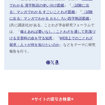
でわかる 漢字熟語の使い分け図鑑
』『
〈試験に出
る〉マンガでわかる すごいことわざ図鑑
』『
〈試験
に出る〉マンガでわかる おもしろい四字熟語図鑑
』
(共に講談社)がある。ことわざ学会研究フォーラムで
は、「
備えあれば憂いなし：ことわざを通して意識づ
ける災害時の命を守る知恵
」「
WEB上でのことわざ
探求：人々が何を知りたいのか
」などをテーマに研究
報告を行う。
⭐サイトの逆引き検索⭐