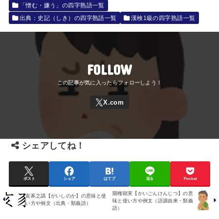
「憎む・嫌う」の四字熟語一覧
出典：史記（しき）の四字熟語一覧
漢検1級の四字熟語一覧
FOLLOW
シェアしてね！
ポスト
シェア
はてブ
送る
Pocket
開権顕実【かいごんけんじつ】の意
亥豕之譌【がいしのか】の意味と使
味と使い方や例文（語源由来・類義
い方や例文（出典・類義語）
語）