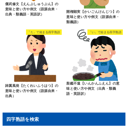
偃武修文【えんぶしゅうぶん】の
意味と使い方や例文（語源由来・
開権顕実【かいごんけんじつ】の
出典・類義語・英語訳）
意味と使い方や例文（語源由来・
類義語）
「た」で始まる四字熟語
「い」で始まる四字熟語
殷鑑不遠【いんかんふえん】の意
踔厲風発【たくれいふうはつ】の
味と使い方や例文（出典・類義
意味と使い方や例文（語源由来・
語・英語訳）
出典）
四字熟語を検索