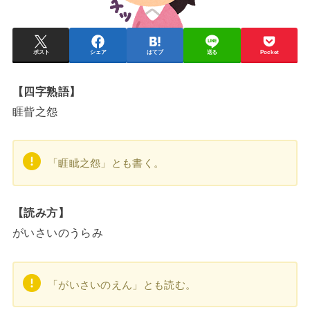
ポスト
シェア
はてブ
送る
Pocket
【四字熟語】
睚眥之怨
「睚眦之怨」とも書く。
【読み方】
がいさいのうらみ
「がいさいのえん」とも読む。