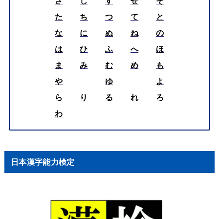
さ
し
す
せ
そ
た
ち
つ
て
と
な
に
ぬ
ね
の
は
ひ
ふ
へ
ほ
ま
み
む
め
も
や
ゆ
よ
ら
り
る
れ
ろ
わ
日本漢字能力検定