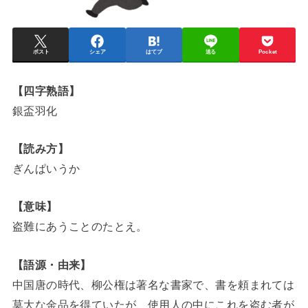
ポスト
シェア
はてブ
送る
Pocket
【四字熟語】
銀盃羽化
【読み方】
ぎんぱいうか
【意味】
盗難にあうことのたとえ。
【語源・由来】
中国唐の時代、柳公権は著名な書家で、書を頼まれては
莫大な金品を得ていたが、使用人の中にこれを盗む者が