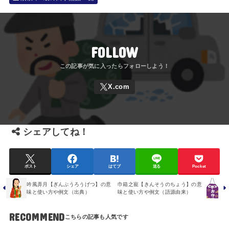
FOLLOW
シェアしてね！
ポスト
シェア
はてブ
送る
Pocket
吟風弄月【ぎんぷうろうげつ】の意
巾箱之寵【きんそうのちょう】の意
味と使い方や例文（出典）
味と使い方や例文（語源由来）
RECOMMEND