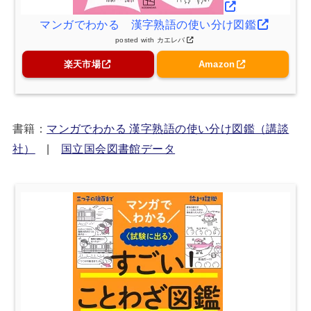
マンガでわかる 漢字熟語の使い分け図鑑
posted with
カエレバ
楽天市場
Amazon
書籍：
マンガでわかる 漢字熟語の使い分け図鑑（講談
社）
|
国立国会図書館データ