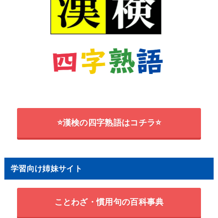
⭐漢検の四字熟語はコチラ⭐
学習向け姉妹サイト
ことわざ・慣用句の百科事典