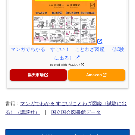
マンガでわかる すごい！ ことわざ図鑑 〈試験
に出る〉
posted with
カエレバ
楽天市場
Amazon
書籍：
マンガでわかる すごい!ことわざ図鑑〈試験に出
る〉（講談社）
|
国立国会図書館データ