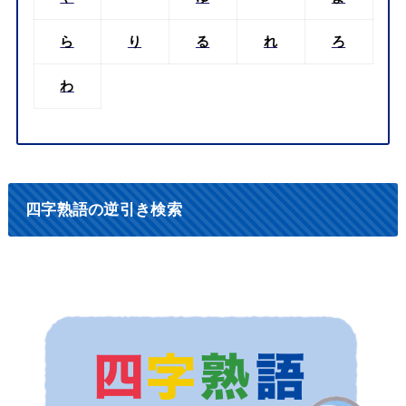
ら
り
る
れ
ろ
わ
四字熟語の逆引き検索