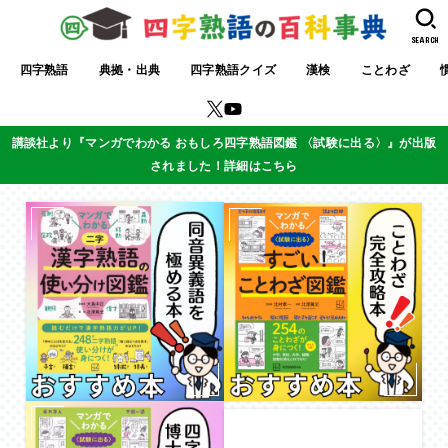
SEARCH
四字熟語
典拠・出典
四字熟語クイズ
漢検
ことわざ
講談社より『マンガでわかる おもしろ四字熟語図鑑 〈試験に出る〉』が出版
されました！詳細はこちら