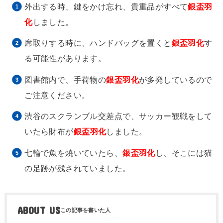
外出する時、鍵をかけ忘れ、貴重品がすべて
銀盃羽
化
しました。
席取りする時に、ハンドバッグを置くと
銀盃羽化
す
る可能性があります。
図書館内で、手荷物の
銀盃羽化
が多発しているので
ご注意ください。
渋谷のスクランブル交差点で、サッカー観戦をして
いたら財布が
銀盃羽化
しました。
七輪で魚を焼いていたら、
銀盃羽化
し、そこには猫
の足跡が残されていました。
ABOUT US