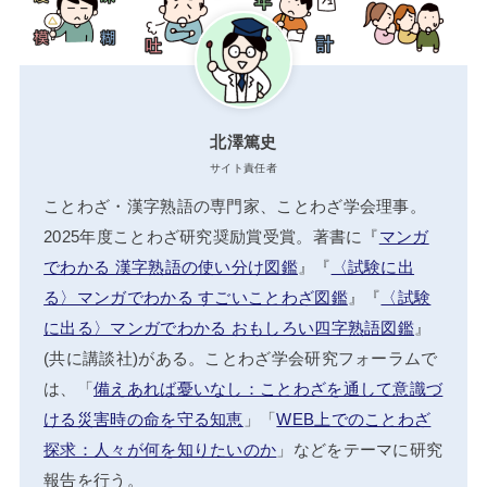
北澤篤史
サイト責任者
ことわざ・漢字熟語の専門家、ことわざ学会理事。
2025年度ことわざ研究奨励賞受賞。著書に『
マンガ
でわかる 漢字熟語の使い分け図鑑
』『
〈試験に出
る〉マンガでわかる すごいことわざ図鑑
』『
〈試験
に出る〉マンガでわかる おもしろい四字熟語図鑑
』
(共に講談社)がある。ことわざ学会研究フォーラムで
は、「
備えあれば憂いなし：ことわざを通して意識づ
ける災害時の命を守る知恵
」「
WEB上でのことわざ
探求：人々が何を知りたいのか
」などをテーマに研究
報告を行う。