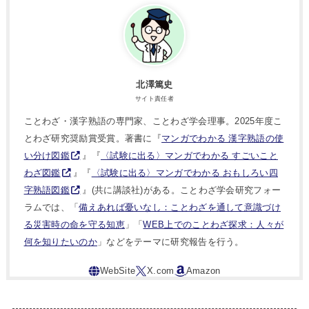
北澤篤史
サイト責任者
ことわざ・漢字熟語の専門家、ことわざ学会理事。2025年度こ
とわざ研究奨励賞受賞。著書に『
マンガでわかる 漢字熟語の使
い分け図鑑
』『
〈試験に出る〉マンガでわかる すごいこと
わざ図鑑
』『
〈試験に出る〉マンガでわかる おもしろい四
字熟語図鑑
』(共に講談社)がある。ことわざ学会研究フォー
ラムでは、「
備えあれば憂いなし：ことわざを通して意識づけ
る災害時の命を守る知恵
」「
WEB上でのことわざ探求：人々が
何を知りたいのか
」などをテーマに研究報告を行う。