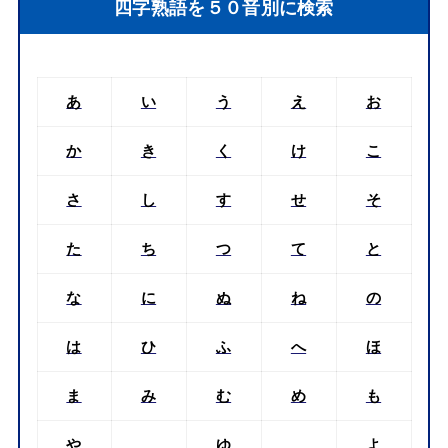
四字熟語を５０音別に検索
あ
い
う
え
お
か
き
く
け
こ
さ
し
す
せ
そ
た
ち
つ
て
と
な
に
ぬ
ね
の
は
ひ
ふ
へ
ほ
ま
み
む
め
も
や
ゆ
よ