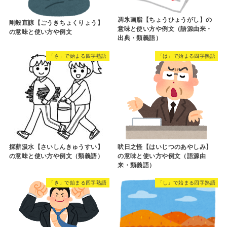
凋氷画脂【ちょうひょうがし】の
剛毅直諒【ごうきちょくりょう】
意味と使い方や例文（語源由来・
の意味と使い方や例文
出典・類義語）
「さ」で始まる四字熟語
「は」で始まる四字熟語
採薪汲水【さいしんきゅうすい】
吠日之怪【はいじつのあやしみ】
の意味と使い方や例文（類義語）
の意味と使い方や例文（語源由
来・類義語）
「き」で始まる四字熟語
「し」で始まる四字熟語