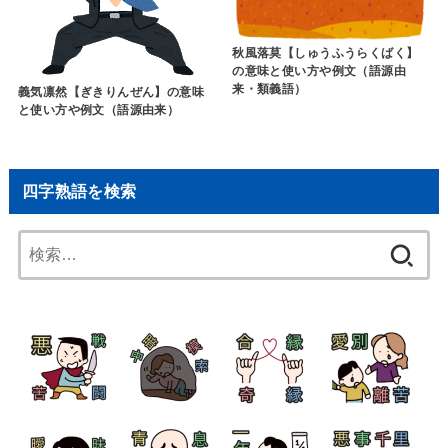
秋風落莫【しゅうふうらくばく】
の意味と使い方や例文（語源由
来・類義語）
義気凛然【ぎきりんぜん】の意味
と使い方や例文（語源由来）
四字熟語を検索
検
索: