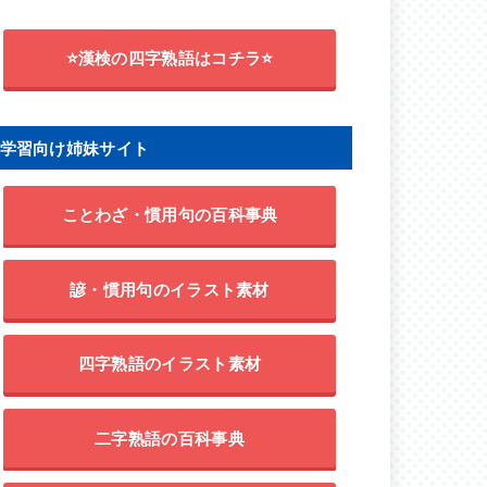
⭐漢検の四字熟語はコチラ⭐
学習向け姉妹サイト
ことわざ・慣用句の百科事典
諺・慣用句のイラスト素材
四字熟語のイラスト素材
二字熟語の百科事典