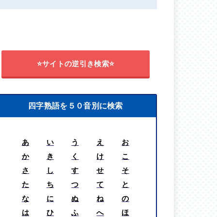
⭐サイトの逆引き検索⭐
四字熟語を５０音別に検索
あ
い
う
え
お
か
き
く
け
こ
さ
し
す
せ
そ
た
ち
つ
て
と
な
に
ぬ
ね
の
は
ひ
ふ
へ
ほ