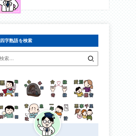
四字熟語を検索
検
索: