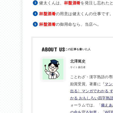
健太くんは、
杯盤酒肴
を発注し忘れた
杯盤酒肴
の用意は健太くんの仕事です
杯盤酒肴
の御用命なら、当店へ。
ABOUT US
北澤篤史
サイト責任者
ことわざ・漢字熟語の専
励賞受賞。著書に『
マン
出る〉マンガでわかる 
かる おもしろい四字熟
ォーラムでは、「
備えあ
の命を守る知恵
」「
WE