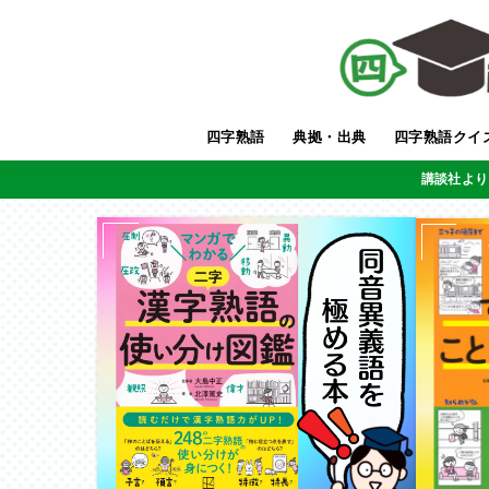
四字熟語
典拠・出典
四字熟語クイ
講談社より