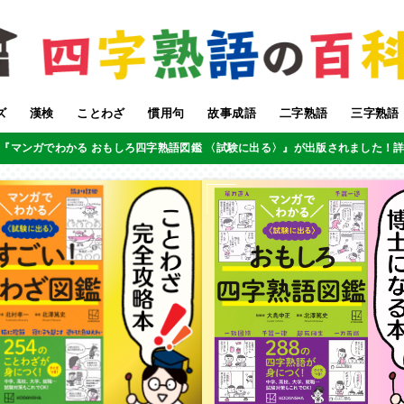
ズ
漢検
ことわざ
慣用句
故事成語
二字熟語
三字熟語
『マンガでわかる おもしろ四字熟語図鑑 〈試験に出る〉』が出版されました！