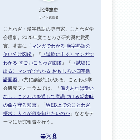
北澤篤史
サイト責任者
ことわざ・漢字熟語の専門家、ことわざ学
会理事。2025年度ことわざ研究奨励賞受
賞。著書に『
マンガでわかる 漢字熟語の
使い分け図鑑
』『
〈試験に出る〉マンガで
わかる すごいことわざ図鑑
』『
〈試験に
出る〉マンガでわかる おもしろい四字熟
語図鑑
』(共に講談社)がある。ことわざ学
会研究フォーラムでは、「
備えあれば憂い
なし：ことわざを通して意識づける災害時
の命を守る知恵
」「
WEB上でのことわざ
探求：人々が何を知りたいのか
」などをテ
ーマに研究報告を行う。