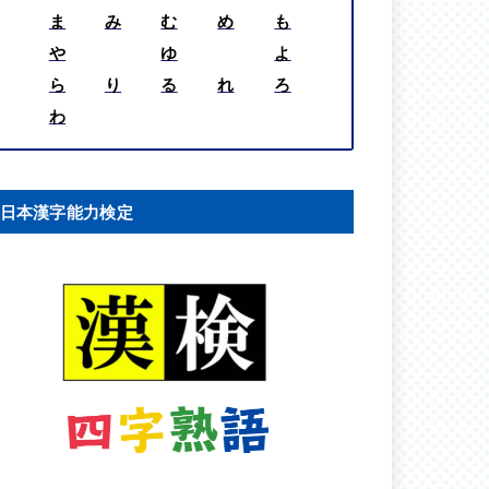
ま
み
む
め
も
や
ゆ
よ
ら
り
る
れ
ろ
わ
日本漢字能力検定