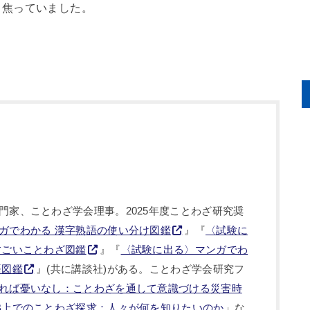
と焦っていました。
。
門家、ことわざ学会理事。2025年度ことわざ研究奨
ガでわかる 漢字熟語の使い分け図鑑
』『
〈試験に
すごいことわざ図鑑
』『
〈試験に出る〉マンガでわ
語図鑑
』(共に講談社)がある。ことわざ学会研究フ
れば憂いなし：ことわざを通して意識づける災害時
B上でのことわざ探求：人々が何を知りたいのか
」な