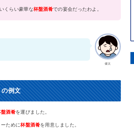
いくらい豪華な
杯盤酒肴
での宴会だったわよ。
健太
）の例文
杯盤酒肴
を運びました。
ィーために
杯盤酒肴
を用意しました。