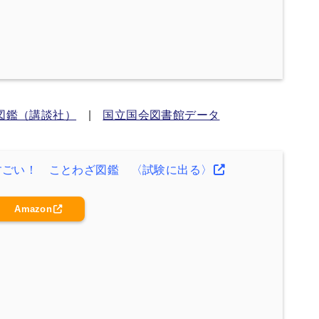
図鑑（講談社）
|
国立国会図書館データ
すごい！ ことわざ図鑑 〈試験に出る〉
Amazon