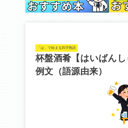
「は」で始まる四字熟語
杯盤酒肴【はいばんし
例文（語源由来）