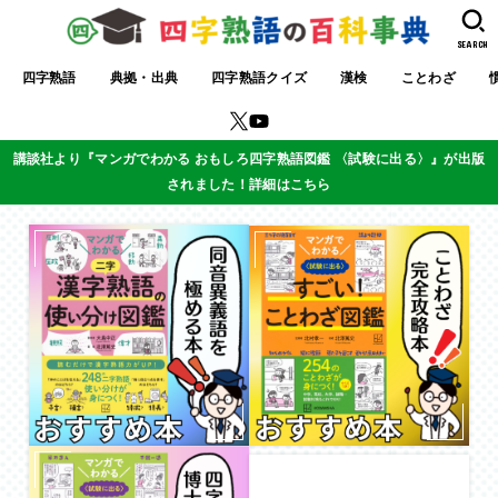
SEARCH
四字熟語
典拠・出典
四字熟語クイズ
漢検
ことわざ
講談社より『マンガでわかる おもしろ四字熟語図鑑 〈試験に出る〉』が出版
されました！詳細はこちら