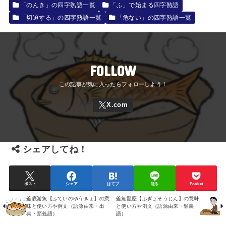
「のんき」の四字熟語一覧
「ふ」で始まる四字熟語
「切迫する」の四字熟語一覧
「危ない」の四字熟語一覧
FOLLOW
シェアしてね！
ポスト
シェア
はてブ
送る
Pocket
釜底游魚【ふていのゆうぎょ】の意
釜魚甑塵【ふぎょそうじん】の意味
味と使い方や例文（語源由来・出
と使い方や例文（語源由来・類義
典・類義語）
語）