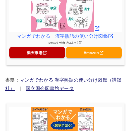
マンガでわかる 漢字熟語の使い分け図鑑
posted with
カエレバ
楽天市場
Amazon
書籍：
マンガでわかる 漢字熟語の使い分け図鑑（講談
社）
|
国立国会図書館データ