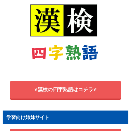
⭐漢検の四字熟語はコチラ⭐
学習向け姉妹サイト