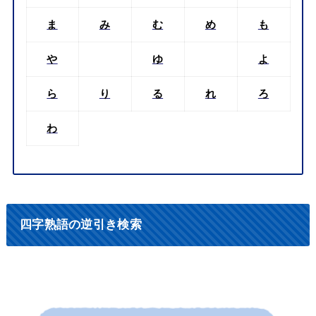
ま
み
む
め
も
や
ゆ
よ
ら
り
る
れ
ろ
わ
四字熟語の逆引き検索