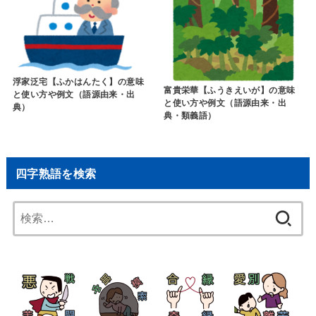
浮家泛宅【ふかはんたく】の意味
富貴栄華【ふうきえいが】の意味
と使い方や例文（語源由来・出
と使い方や例文（語源由来・出
典）
典・類義語）
四字熟語を検索
検
索: