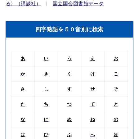
る〉（講談社）
|
国立国会図書館データ
四字熟語を５０音別に検索
あ
い
う
え
お
か
き
く
け
こ
さ
し
す
せ
そ
た
ち
つ
て
と
な
に
ぬ
ね
の
は
ひ
ふ
へ
ほ