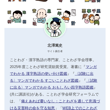
北澤篤史
サイト責任者
ことわざ・漢字熟語の専門家、ことわざ学会理事。
2025年度ことわざ研究奨励賞受賞。著書に『
マンガ
でわかる 漢字熟語の使い分け図鑑
』『
〈試験に出
る〉マンガでわかる すごいことわざ図鑑
』『
〈試験
に出る〉マンガでわかる おもしろい四字熟語図鑑
』
(共に講談社)がある。ことわざ学会研究フォーラムで
は、「
備えあれば憂いなし：ことわざを通して意識づ
ける災害時の命を守る知恵
」「
WEB上でのことわざ