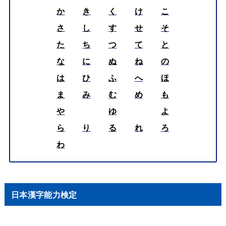
か
き
く
け
こ
さ
し
す
せ
そ
た
ち
つ
て
と
な
に
ぬ
ね
の
は
ひ
ふ
へ
ほ
ま
み
む
め
も
や
ゆ
よ
ら
り
る
れ
ろ
わ
日本漢字能力検定