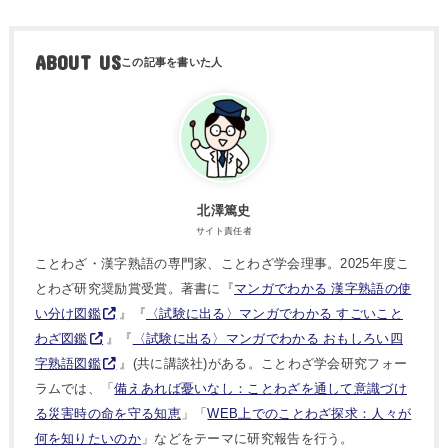
ABOUT US
北澤篤史
サイト責任者
ことわざ・漢字熟語の専門家、ことわざ学会理事。2025年度こ
とわざ研究奨励賞受賞。著書に『
マンガでわかる 漢字熟語の使
い分け図鑑
』『
〈試験に出る〉マンガでわかる すごいこと
わざ図鑑
』『
〈試験に出る〉マンガでわかる おもしろい四
字熟語図鑑
』(共に講談社)がある。ことわざ学会研究フォー
ラムでは、「
備えあれば憂いなし：ことわざを通して意識づけ
る災害時の命を守る知恵
」「
WEB上でのことわざ探求：人々が
何を知りたいのか
」などをテーマに研究報告を行う。