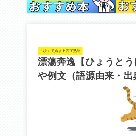
「ひ」で始まる四字熟語
漂蕩奔逸【ひょうとう
や例文（語源由来・出