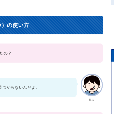
つ）の使い方
たの？
見つからないんだよ。
健太