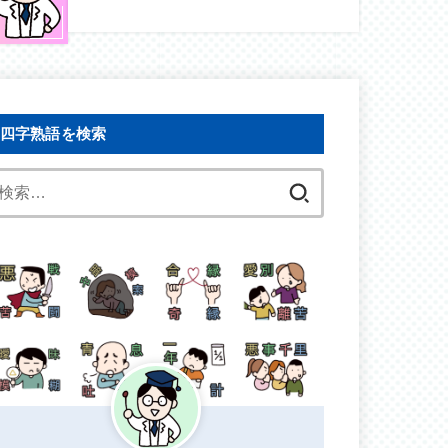
四字熟語を検索
検
索: