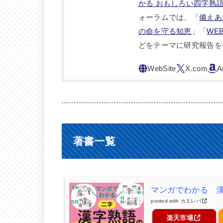
かる おもしろい四字熟
ォーラムでは、「
備えあ
の命を守る知恵
」「
WE
どをテーマに研究報告を
著書一覧
マンガでわかる 
posted with
カエレバ
楽天市場