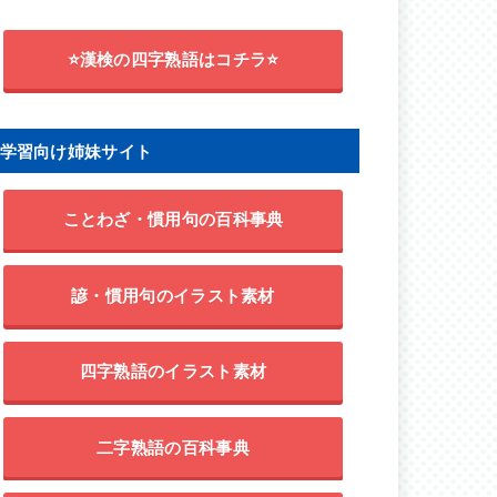
⭐漢検の四字熟語はコチラ⭐
学習向け姉妹サイト
ことわざ・慣用句の百科事典
諺・慣用句のイラスト素材
四字熟語のイラスト素材
二字熟語の百科事典