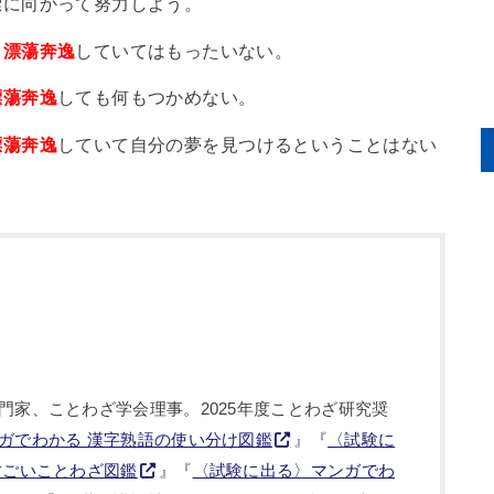
標に向かって努力しよう。
、
漂蕩奔逸
していてはもったいない。
漂蕩奔逸
しても何もつかめない。
漂蕩奔逸
していて自分の夢を見つけるということはない
門家、ことわざ学会理事。2025年度ことわざ研究奨
ガでわかる 漢字熟語の使い分け図鑑
』『
〈試験に
すごいことわざ図鑑
』『
〈試験に出る〉マンガでわ