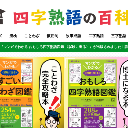
ズ
漢検
ことわざ
慣用句
故事成語
二字熟語
三字熟語
『マンガでわかる おもしろ四字熟語図鑑 〈試験に出る〉』が出版されました！