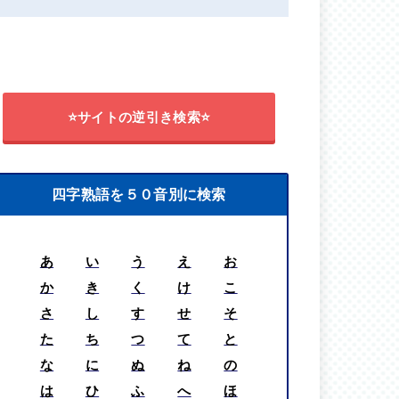
⭐サイトの逆引き検索⭐
四字熟語を５０音別に検索
あ
い
う
え
お
か
き
く
け
こ
さ
し
す
せ
そ
た
ち
つ
て
と
な
に
ぬ
ね
の
は
ひ
ふ
へ
ほ