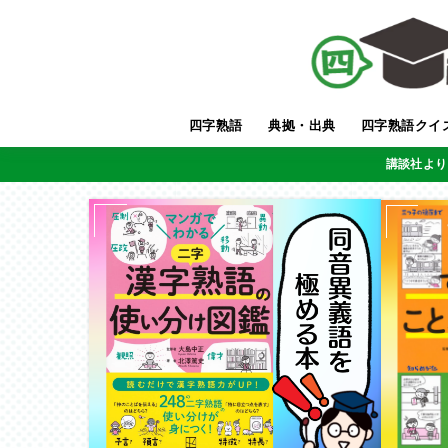
四字熟語
典拠・出典
四字熟語クイ
講談社より