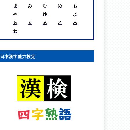
ま
み
む
め
も
や
ゆ
よ
ら
り
る
れ
ろ
わ
日本漢字能力検定