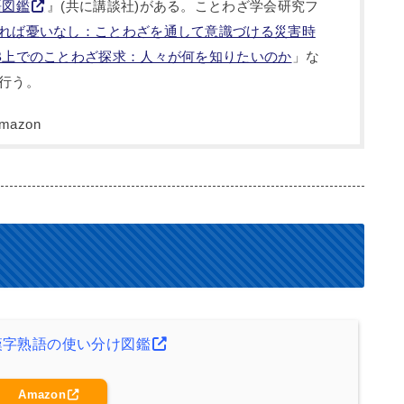
語図鑑
』(共に講談社)がある。ことわざ学会研究フ
れば憂いなし：ことわざを通して意識づける災害時
B上でのことわざ探求：人々が何を知りたいのか
」な
行う。
漢字熟語の使い分け図鑑
Amazon