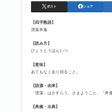
ポスト
シェア
【四字熟語】
漂蕩奔逸
【読み方】
ひょうとうほんいつ
【意味】
あてもなく走り回ること。
【語源・由来】
「漂蕩」はさすらう、さまようこと。「奔
【典拠・出典】