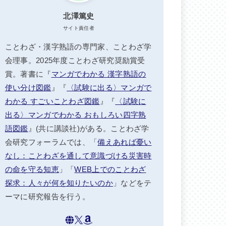
北澤篤史
サイト責任者
ことわざ・漢字熟語の専門家、ことわざ学
会理事。2025年度ことわざ研究奨励賞受
賞。著書に『
マンガでわかる 漢字熟語の
使い分け図鑑
』『
〈試験に出る〉マンガで
わかる すごいことわざ図鑑
』『
〈試験に
出る〉マンガでわかる おもしろい四字熟
語図鑑
』(共に講談社)がある。ことわざ学
会研究フォーラムでは、「
備えあれば憂い
なし：ことわざを通して意識づける災害時
の命を守る知恵
」「
WEB上でのことわざ
探求：人々が何を知りたいのか
」などをテ
ーマに研究報告を行う。