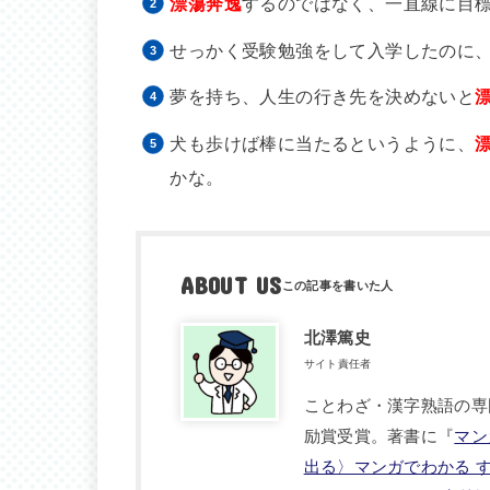
漂蕩奔逸
するのではなく、一直線に目
せっかく受験勉強をして入学したのに
夢を持ち、人生の行き先を決めないと
犬も歩けば棒に当たるというように、
かな。
ABOUT US
北澤篤史
サイト責任者
ことわざ・漢字熟語の専
励賞受賞。著書に『
マン
出る〉マンガでわかる 