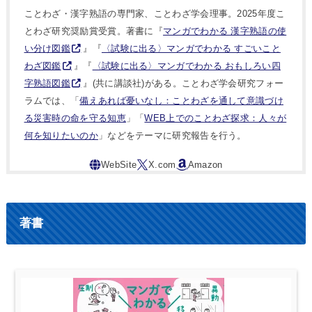
ことわざ・漢字熟語の専門家、ことわざ学会理事。2025年度こ
とわざ研究奨励賞受賞。著書に『
マンガでわかる 漢字熟語の使
い分け図鑑
』『
〈試験に出る〉マンガでわかる すごいこと
わざ図鑑
』『
〈試験に出る〉マンガでわかる おもしろい四
字熟語図鑑
』(共に講談社)がある。ことわざ学会研究フォー
ラムでは、「
備えあれば憂いなし：ことわざを通して意識づけ
る災害時の命を守る知恵
」「
WEB上でのことわざ探求：人々が
何を知りたいのか
」などをテーマに研究報告を行う。
著書