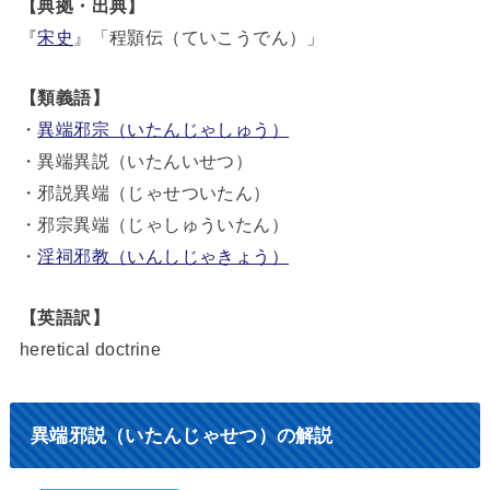
【典拠・出典】
『
宋史
』「程顥伝（ていこうでん）」
【類義語】
・
異端邪宗（いたんじゃしゅう）
・異端異説（いたんいせつ）
・邪説異端（じゃせついたん）
・邪宗異端（じゃしゅういたん）
・
淫祠邪教（いんしじゃきょう）
【英語訳】
heretical doctrine
異端邪説（いたんじゃせつ）の解説