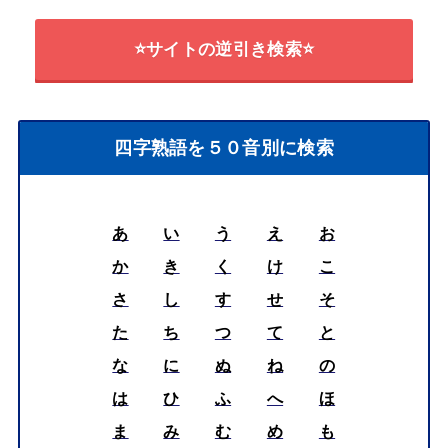
⭐サイトの逆引き検索⭐
四字熟語を５０音別に検索
あ
い
う
え
お
か
き
く
け
こ
さ
し
す
せ
そ
た
ち
つ
て
と
な
に
ぬ
ね
の
は
ひ
ふ
へ
ほ
ま
み
む
め
も