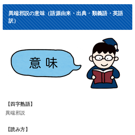
異端邪説の意味（語源由来・出典・類義語・英語
訳）
【四字熟語】
異端邪説
【読み方】