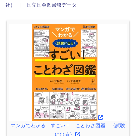
社）
|
国立国会図書館データ
マンガでわかる すごい！ ことわざ図鑑 〈試験
に出る〉