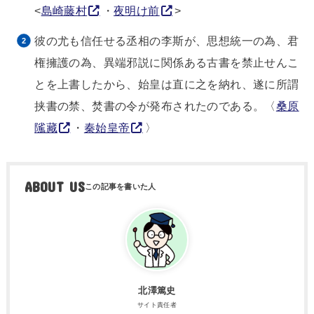
<
島崎藤村
・
夜明け前
>
彼の尤も信任せる丞相の李斯が、思想統一の為、君
権擁護の為、異端邪説に関係ある古書を禁止せんこ
とを上書したから、始皇は直に之を納れ、遂に所謂
挟書の禁、焚書の令が発布されたのである。〈
桑原
隲藏
・
秦始皇帝
〉
ABOUT US
北澤篤史
サイト責任者