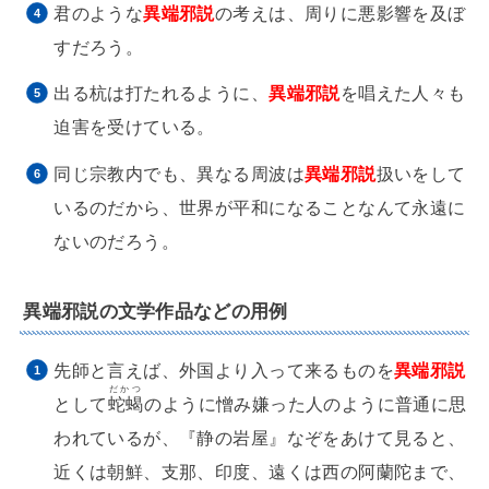
君のような
異端邪説
の考えは、周りに悪影響を及ぼ
すだろう。
出る杭は打たれるように、
異端邪説
を唱えた人々も
迫害を受けている。
同じ宗教内でも、異なる周波は
異端邪説
扱いをして
いるのだから、世界が平和になることなんて永遠に
ないのだろう。
異端邪説の文学作品などの用例
先師と言えば、外国より入って来るものを
異端邪説
だかつ
として
蛇蝎
のように憎み嫌った人のように普通に思
われているが、『静の岩屋』なぞをあけて見ると、
近くは朝鮮、支那、印度、遠くは西の阿蘭陀まで、