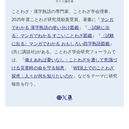
サイト責任者
ことわざ・漢字熟語の専門家、ことわざ学会理事。
2025年度ことわざ研究奨励賞受賞。著書に『
マンガ
でわかる 漢字熟語の使い分け図鑑
』『
〈試験に出
る〉マンガでわかる すごいことわざ図鑑
』『
〈試験
に出る〉マンガでわかる おもしろい四字熟語図鑑
』
(共に講談社)がある。ことわざ学会研究フォーラムで
は、「
備えあれば憂いなし：ことわざを通して意識づ
ける災害時の命を守る知恵
」「
WEB上でのことわざ
探求：人々が何を知りたいのか
」などをテーマに研究
報告を行う。