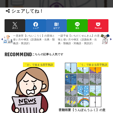
シェアしてね！
ポスト
シェア
はてブ
送る
Pocket
一意攻苦【いちいこうく】の意味と
一諾千金【いちだくせんきん】の意
使い方や例文（語源由来・出典・類
味と使い方や例文（語源由来・出
義語・英語訳）
典・類義語・対義語・英語訳）
RECOMMEND
「ひ」で始まる四字熟語
「う」で始まる四字熟語
雲翻雨覆【うんぽんうふく】の意