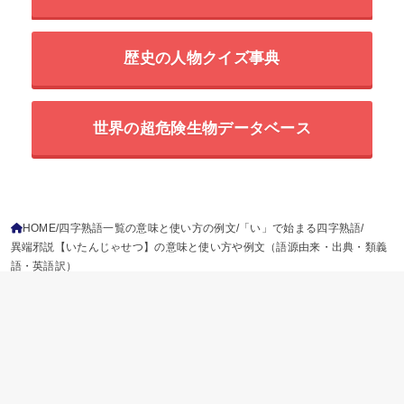
歴史の人物クイズ事典
世界の超危険生物データベース
HOME
四字熟語一覧の意味と使い方の例文
「い」で始まる四字熟語
異端邪説【いたんじゃせつ】の意味と使い方や例文（語源由来・出典・類義
語・英語訳）
ことわざ
慣用句
故事成語
二字熟語
三字熟語
四字熟語
プライバシーポリシー
参考文献
免責事項
運営情報
お問い合わせ