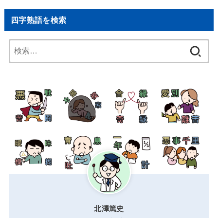
四字熟語を検索
検
索:
北澤篤史