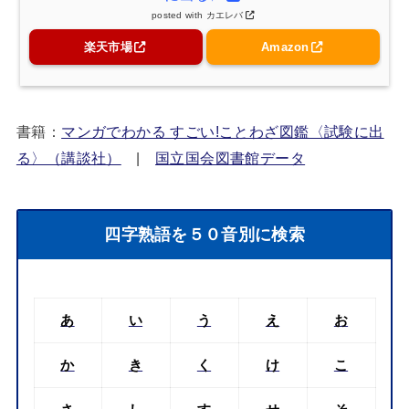
posted with
カエレバ
楽天市場
Amazon
書籍：
マンガでわかる すごい!ことわざ図鑑〈試験に出
る〉（講談社）
|
国立国会図書館データ
四字熟語を５０音別に検索
あ
い
う
え
お
か
き
く
け
こ