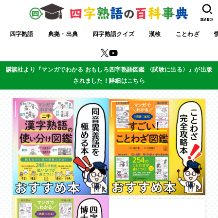
SEARCH
四字熟語
典拠・出典
四字熟語クイズ
漢検
ことわざ
講談社より『マンガでわかる おもしろ四字熟語図鑑 〈試験に出る〉』が出版
されました！詳細はこちら