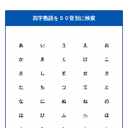
四字熟語を５０音別に検索
あ
い
う
え
お
か
き
く
け
こ
さ
し
す
せ
そ
た
ち
つ
て
と
な
に
ぬ
ね
の
は
ひ
ふ
へ
ほ