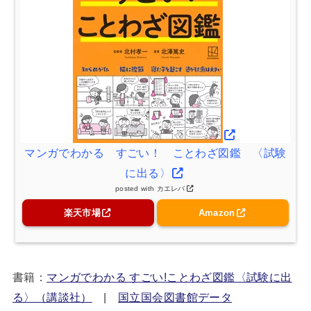
マンガでわかる すごい！ ことわざ図鑑 〈試験
に出る〉
posted with
カエレバ
楽天市場
Amazon
書籍：
マンガでわかる すごい!ことわざ図鑑〈試験に出
る〉（講談社）
|
国立国会図書館データ