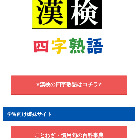
⭐漢検の四字熟語はコチラ⭐
学習向け姉妹サイト
ことわざ・慣用句の百科事典