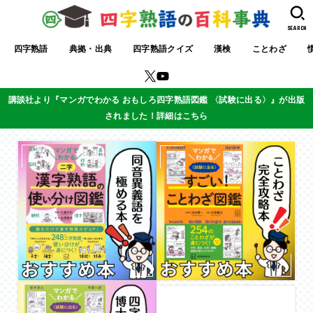
SEARCH
四字熟語
典拠・出典
四字熟語クイズ
漢検
ことわざ
講談社より『マンガでわかる おもしろ四字熟語図鑑 〈試験に出る〉』が出版
されました！詳細はこちら