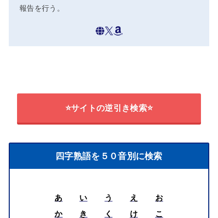
報告を行う。
⭐サイトの逆引き検索⭐
四字熟語を５０音別に検索
あ
い
う
え
お
か
き
く
け
こ