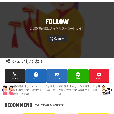
FOLLOW
シェアしてね！
ポスト
シェア
はてブ
送る
Pocket
禍福倚伏【かふくいふく】の意味と
家内安全【かないあんぜん】の意味
使い方や例文（語源由来・出典・類
と使い方や例文（語源由来・英語
義語・英語訳）
訳）
RECOMMEND