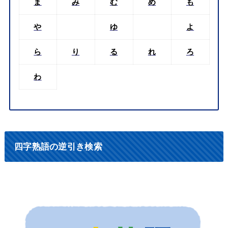
ま
み
む
め
も
や
ゆ
よ
ら
り
る
れ
ろ
わ
四字熟語の逆引き検索