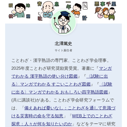
北澤篤史
サイト責任者
ことわざ・漢字熟語の専門家、ことわざ学会理事。
2025年度ことわざ研究奨励賞受賞。著書に『
マンガ
でわかる 漢字熟語の使い分け図鑑
』『
〈試験に出
る〉マンガでわかる すごいことわざ図鑑
』『
〈試験
に出る〉マンガでわかる おもしろい四字熟語図鑑
』
(共に講談社)がある。ことわざ学会研究フォーラムで
は、「
備えあれば憂いなし：ことわざを通して意識づ
ける災害時の命を守る知恵
」「
WEB上でのことわざ
探求：人々が何を知りたいのか
」などをテーマに研究