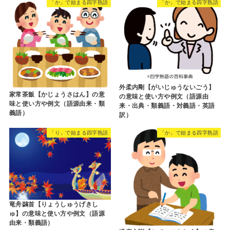
「か」で始まる四字熟語
「か」で始まる四字熟語
外柔内剛【がいじゅうないごう】
家常茶飯【かじょうさはん】の意
の意味と使い方や例文（語源由
味と使い方や例文（語源由来・類
来・出典・類義語・対義語・英語
義語）
訳）
「り」で始まる四字熟語
「か」で始まる四字熟語
竜舟鷁首【りょうしゅうげきし
ゅ】の意味と使い方や例文（語源
由来・類義語）