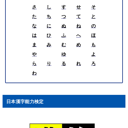
さ
し
す
せ
そ
た
ち
つ
て
と
な
に
ぬ
ね
の
は
ひ
ふ
へ
ほ
ま
み
む
め
も
や
ゆ
よ
ら
り
る
れ
ろ
わ
日本漢字能力検定