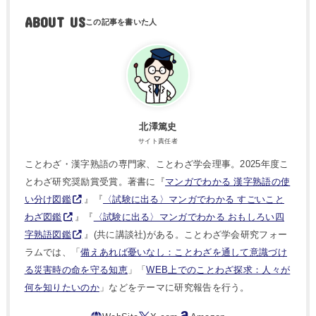
ABOUT US
北澤篤史
サイト責任者
ことわざ・漢字熟語の専門家、ことわざ学会理事。2025年度こ
とわざ研究奨励賞受賞。著書に『
マンガでわかる 漢字熟語の使
い分け図鑑
』『
〈試験に出る〉マンガでわかる すごいこと
わざ図鑑
』『
〈試験に出る〉マンガでわかる おもしろい四
字熟語図鑑
』(共に講談社)がある。ことわざ学会研究フォー
ラムでは、「
備えあれば憂いなし：ことわざを通して意識づけ
る災害時の命を守る知恵
」「
WEB上でのことわざ探求：人々が
何を知りたいのか
」などをテーマに研究報告を行う。