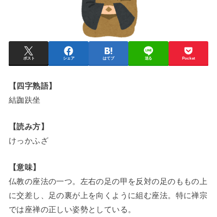
ポスト
シェア
はてブ
送る
Pocket
【四字熟語】
結跏趺坐
【読み方】
けっかふざ
【意味】
仏教の座法の一つ。左右の足の甲を反対の足のももの上
に交差し、足の裏が上を向くように組む座法。特に禅宗
では座禅の正しい姿勢としている。