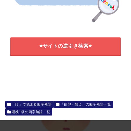
⭐サイトの逆引き検索⭐
「け」で始まる四字熟語
「信仰・教え」の四字熟語一覧
漢検1級の四字熟語一覧