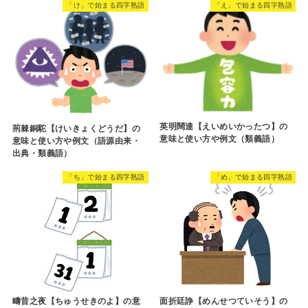
「け」で始まる四字熟語
「え」で始まる四字熟語
英明闊達【えいめいかったつ】の
荊棘銅駝【けいきょくどうだ】の
意味と使い方や例文（類義語）
意味と使い方や例文（語源由来・
出典・類義語）
「ち」で始まる四字熟語
「め」で始まる四字熟語
疇昔之夜【ちゅうせきのよ】の意
面折廷諍【めんせつていそう】の