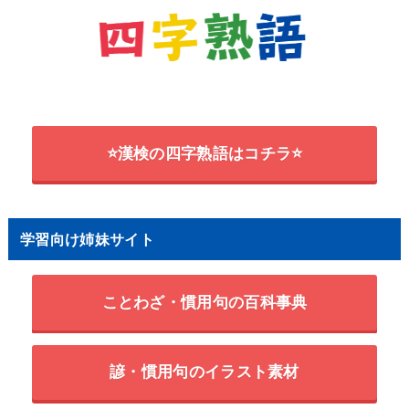
⭐漢検の四字熟語はコチラ⭐
学習向け姉妹サイト
ことわざ・慣用句の百科事典
諺・慣用句のイラスト素材