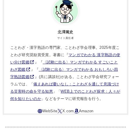
北澤篤史
サイト責任者
ことわざ・漢字熟語の専門家、ことわざ学会理事。2025年度こ
とわざ研究奨励賞受賞。著書に『
マンガでわかる 漢字熟語の使
い分け図鑑
』『
〈試験に出る〉マンガでわかる すごいこと
わざ図鑑
』『
〈試験に出る〉マンガでわかる おもしろい四
字熟語図鑑
』(共に講談社)がある。ことわざ学会研究フォー
ラムでは、「
備えあれば憂いなし：ことわざを通して意識づけ
る災害時の命を守る知恵
」「
WEB上でのことわざ探求：人々が
何を知りたいのか
」などをテーマに研究報告を行う。