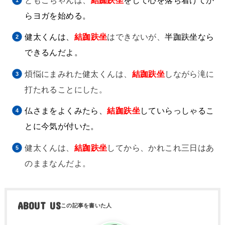
らヨガを始める。
健太くんは、
結跏趺坐
はできないが、
半跏趺坐なら
できるんだよ。
煩悩にまみれた健太くんは、
結跏趺坐
しながら滝に
打たれることにした。
仏さまをよくみたら、
結跏趺坐
していらっしゃるこ
とに今気が付いた。
健太くんは、
結跏趺坐
してから、かれこれ三日はあ
のままなんだよ。
ABOUT US