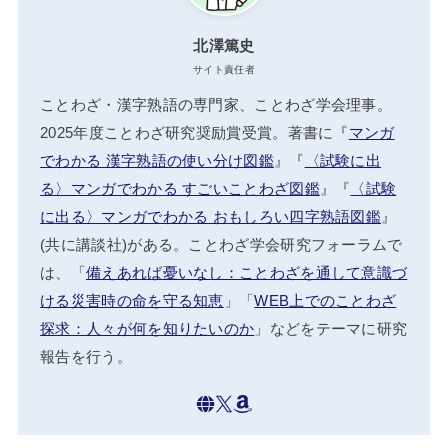
北澤篤史
サイト責任者
ことわざ・漢字熟語の専門家、ことわざ学会理事。
2025年度ことわざ研究奨励賞受賞。著書に『
マンガ
でわかる 漢字熟語の使い分け図鑑
』『
〈試験に出
る〉マンガでわかる すごいことわざ図鑑
』『
〈試験
に出る〉マンガでわかる おもしろい四字熟語図鑑
』
(共に講談社)がある。ことわざ学会研究フォーラムで
は、「
備えあれば憂いなし：ことわざを通して意識づ
ける災害時の命を守る知恵
」「
WEB上でのことわざ
探求：人々が何を知りたいのか
」などをテーマに研究
報告を行う。