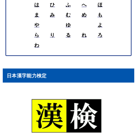
は
ひ
ふ
へ
ほ
ま
み
む
め
も
や
ゆ
よ
ら
り
る
れ
ろ
わ
日本漢字能力検定