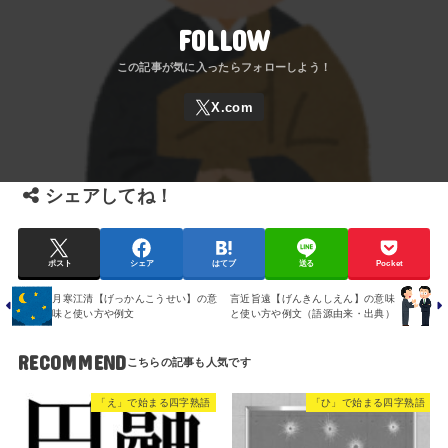
FOLLOW
シェアしてね！
ポスト
シェア
はてブ
送る
Pocket
月寒江清【げっかんこうせい】の意
言近旨遠【げんきんしえん】の意味
味と使い方や例文
と使い方や例文（語源由来・出典）
RECOMMEND
「え」で始まる四字熟語
「ひ」で始まる四字熟語