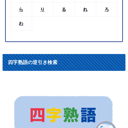
ら
り
る
れ
ろ
わ
四字熟語の逆引き検索