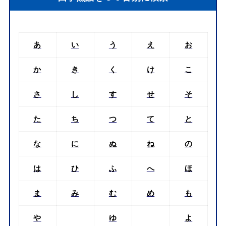
あ
い
う
え
お
か
き
く
け
こ
さ
し
す
せ
そ
た
ち
つ
て
と
な
に
ぬ
ね
の
は
ひ
ふ
へ
ほ
ま
み
む
め
も
や
ゆ
よ