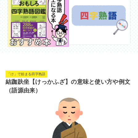
「け」で始まる四字熟語
結跏趺坐【けっかふざ】の意味と使い方や例文
（語源由来）