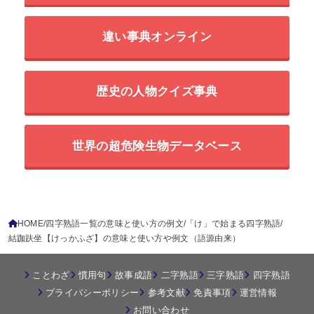
違い事典オンライン
歴史の人物クイズ事典
世界の超危険生物データベース
HOME
四字熟語一覧の意味と使い方の例文
「け」で始まる四字熟語
結跏趺坐【けっかふざ】の意味と使い方や例文（語源由来）
ことわざ
慣用句
故事成語
二字熟語
三字熟語
四字熟語
プライバシーポリシー
参考文献
免責事項
運営情報
お問い合わせ