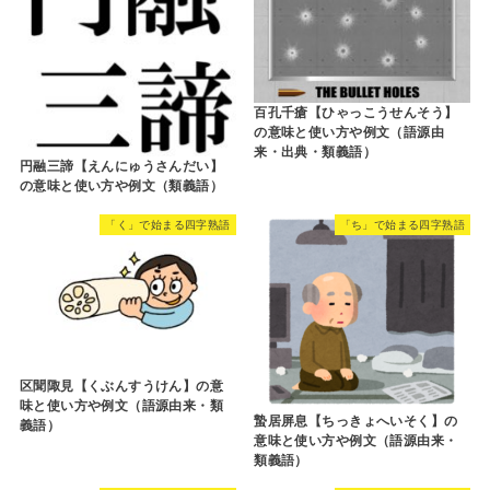
百孔千瘡【ひゃっこうせんそう】
の意味と使い方や例文（語源由
来・出典・類義語）
円融三諦【えんにゅうさんだい】
の意味と使い方や例文（類義語）
「く」で始まる四字熟語
「ち」で始まる四字熟語
区聞陬見【くぶんすうけん】の意
味と使い方や例文（語源由来・類
蟄居屏息【ちっきょへいそく】の
義語）
意味と使い方や例文（語源由来・
類義語）