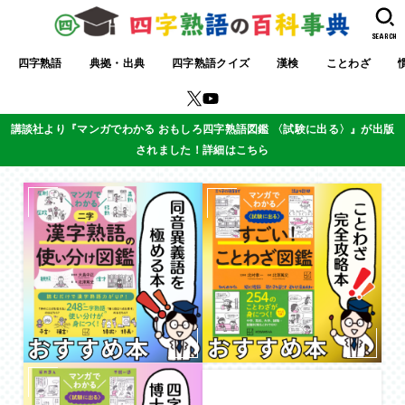
SEARCH
四字熟語
典拠・出典
四字熟語クイズ
漢検
ことわざ
講談社より『マンガでわかる おもしろ四字熟語図鑑 〈試験に出る〉』が出版
されました！詳細はこちら