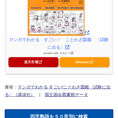
マンガでわかる すごい！ ことわざ図鑑 〈試験
に出る〉
posted with
カエレバ
楽天市場
Amazon
書籍：
マンガでわかる すごい!ことわざ図鑑〈試験に出
る〉（講談社）
|
国立国会図書館データ
四字熟語を５０音別に検索