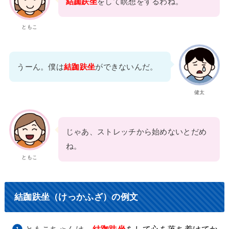
結跏趺坐
をして瞑想をするわね。
ともこ
うーん。僕は
結跏趺坐
ができないんだ。
健太
じゃあ、ストレッチから始めないとだめ
ね。
ともこ
結跏趺坐（けっかふざ）の例文
ともこちゃんは、
結跏趺坐
をして心を落ち着けてか