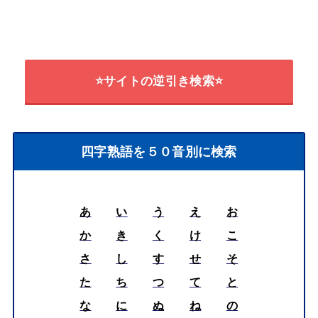
⭐サイトの逆引き検索⭐
四字熟語を５０音別に検索
あ
い
う
え
お
か
き
く
け
こ
さ
し
す
せ
そ
た
ち
つ
て
と
な
に
ぬ
ね
の