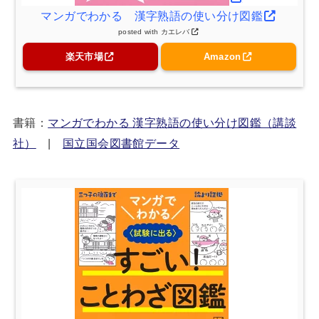
マンガでわかる 漢字熟語の使い分け図鑑
posted with
カエレバ
楽天市場
Amazon
書籍：
マンガでわかる 漢字熟語の使い分け図鑑（講談
社）
|
国立国会図書館データ