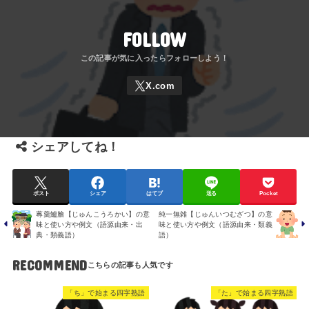
FOLLOW
シェアしてね！
ポスト
シェア
はてブ
送る
Pocket
蓴羹鱸膾【じゅんこうろかい】の意
純一無雑【じゅんいつむざつ】の意
味と使い方や例文（語源由来・出
味と使い方や例文（語源由来・類義
典・類義語）
語）
RECOMMEND
「ち」で始まる四字熟語
「た」で始まる四字熟語