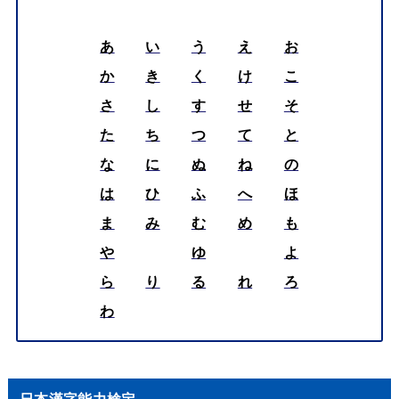
あ
い
う
え
お
か
き
く
け
こ
さ
し
す
せ
そ
た
ち
つ
て
と
な
に
ぬ
ね
の
は
ひ
ふ
へ
ほ
ま
み
む
め
も
や
ゆ
よ
ら
り
る
れ
ろ
わ
日本漢字能力検定