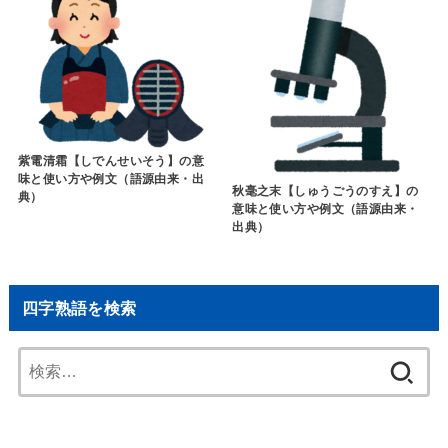
紫電清霜【しでんせいそう】の意
味と使い方や例文（語源由来・出
秋毫之末【しゅうごうのすえ】の
典）
意味と使い方や例文（語源由来・
出典）
四字熟語を検索
検
索: