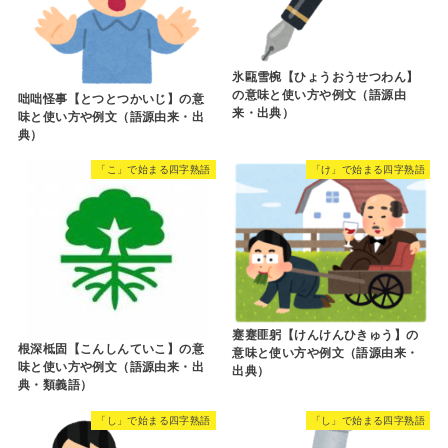
氷甌雪椀【ひょうおうせつわん】
の意味と使い方や例文（語源由
咄咄怪事【とつとつかいじ】の意
来・出典）
味と使い方や例文（語源由来・出
典）
「こ」で始まる四字熟語
「け」で始まる四字熟語
蹇蹇匪躬【けんけんひきゅう】の
根深柢固【こんしんていこ】の意
意味と使い方や例文（語源由来・
味と使い方や例文（語源由来・出
出典）
典・類義語）
「し」で始まる四字熟語
「し」で始まる四字熟語