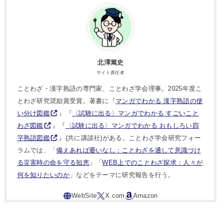
北澤篤史
サイト責任者
ことわざ・漢字熟語の専門家、ことわざ学会理事。2025年度こ
とわざ研究奨励賞受賞。著書に『
マンガでわかる 漢字熟語の使
い分け図鑑
』『
〈試験に出る〉マンガでわかる すごいこと
わざ図鑑
』『
〈試験に出る〉マンガでわかる おもしろい四
字熟語図鑑
』(共に講談社)がある。ことわざ学会研究フォー
ラムでは、「
備えあれば憂いなし：ことわざを通して意識づけ
る災害時の命を守る知恵
」「
WEB上でのことわざ探求：人々が
何を知りたいのか
」などをテーマに研究報告を行う。