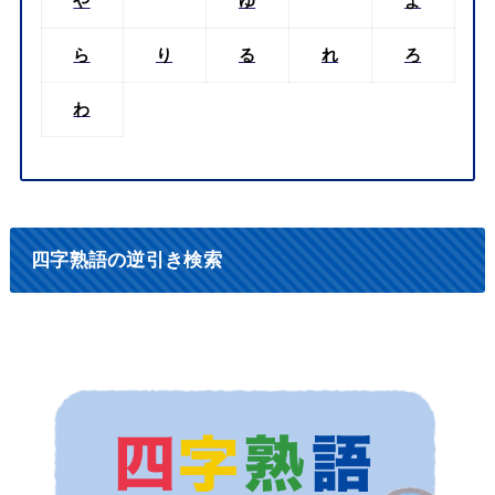
や
ゆ
よ
ら
り
る
れ
ろ
わ
四字熟語の逆引き検索