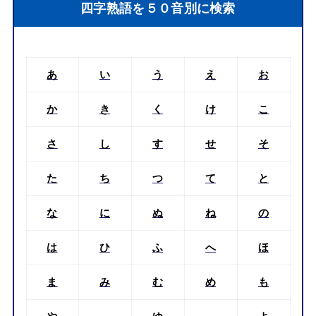
四字熟語を５０音別に検索
あ
い
う
え
お
か
き
く
け
こ
さ
し
す
せ
そ
た
ち
つ
て
と
な
に
ぬ
ね
の
は
ひ
ふ
へ
ほ
ま
み
む
め
も