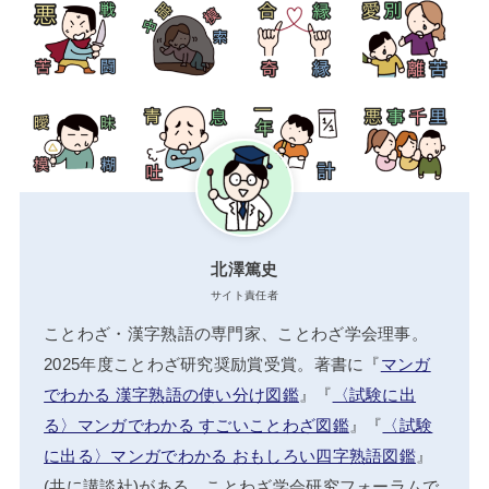
北澤篤史
サイト責任者
ことわざ・漢字熟語の専門家、ことわざ学会理事。
2025年度ことわざ研究奨励賞受賞。著書に『
マンガ
でわかる 漢字熟語の使い分け図鑑
』『
〈試験に出
る〉マンガでわかる すごいことわざ図鑑
』『
〈試験
に出る〉マンガでわかる おもしろい四字熟語図鑑
』
(共に講談社)がある。ことわざ学会研究フォーラムで