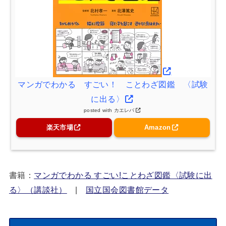
マンガでわかる すごい！ ことわざ図鑑 〈試験
に出る〉
posted with
カエレバ
楽天市場
Amazon
書籍：
マンガでわかる すごい!ことわざ図鑑〈試験に出
る〉（講談社）
|
国立国会図書館データ