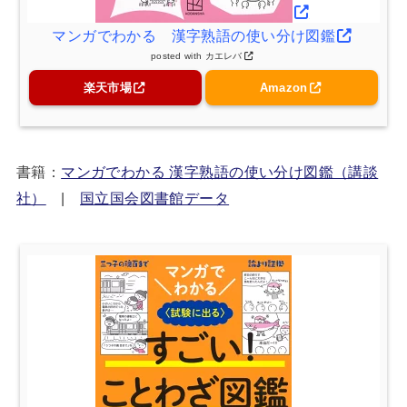
マンガでわかる 漢字熟語の使い分け図鑑
posted with
カエレバ
楽天市場
Amazon
書籍：
マンガでわかる 漢字熟語の使い分け図鑑（講談
社）
|
国立国会図書館データ