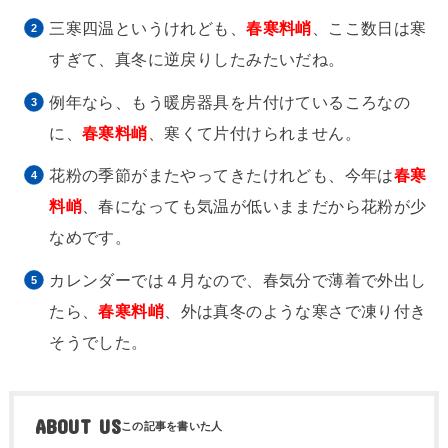
三寒四温というけれども、
春寒料峭
、ここ数日は寒
すぎて、真冬に逆戻りしたみたいだね。
例年なら、もう暖房器具を片付けているころなの
に、
春寒料峭
、寒くて片付けられません。
花粉の季節がまたやってきたけれども、今年は
春寒
料峭
、春になっても気温が低いままだから花粉が少
なめです。
カレンダーでは４月なので、春気分で薄着で外出し
たら、
春寒料峭
、外は真冬のような寒さで凍り付き
そうでした。
ABOUT US