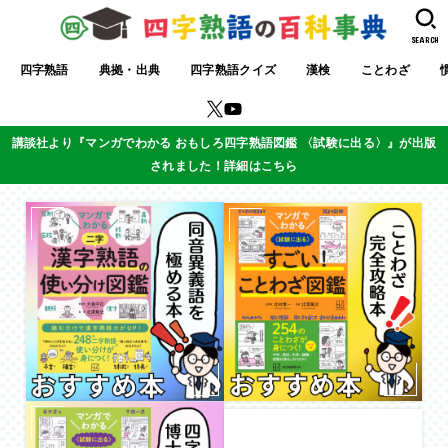
SEARCH
四字熟語
典拠・出典
四字熟語クイズ
漢検
ことわざ
講談社より『マンガでわかる おもしろ四字熟語図鑑 〈試験に出る〉』が出版
されました！詳細はこちら