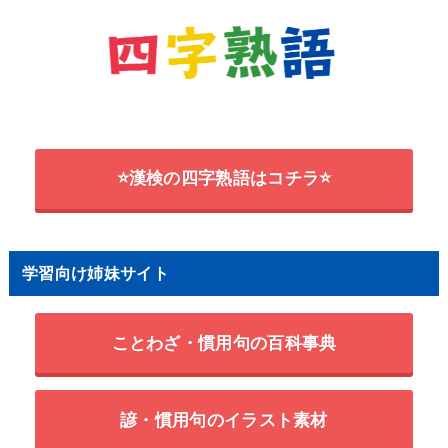
⭐漢検の四字熟語はコチラ⭐
学習向け姉妹サイト
ことわざ・慣用句の百科事典
諺・慣用句のイラスト素材