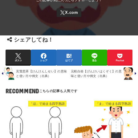
シェアしてね！
ポスト
シェア
はてブ
送る
Pocket
見賢思斉【けんけんしせい】の意味
元軽白俗【げんけいはくぞく】の意
と使い方や例文（出典）
味と使い方や例文（出典）
RECOMMEND
「ほ」で始まる四字熟語
「ま」で始まる四字熟語