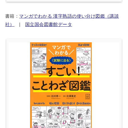
書籍：
マンガでわかる 漢字熟語の使い分け図鑑（講談
社）
|
国立国会図書館データ