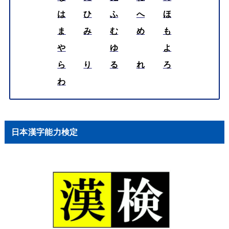
は
ひ
ふ
へ
ほ
ま
み
む
め
も
や
ゆ
よ
ら
り
る
れ
ろ
わ
日本漢字能力検定