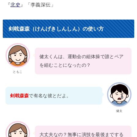
『
北史
』「李義深伝」
剣戟森森（けんげきしんしん）の使い方
健太くんは、運動会の組体操で誰とペア
を組むことになったの？
ともこ
剣戟森森
で有名な彼とだよ。
健太
大丈夫なの？無事に演技を最後までする