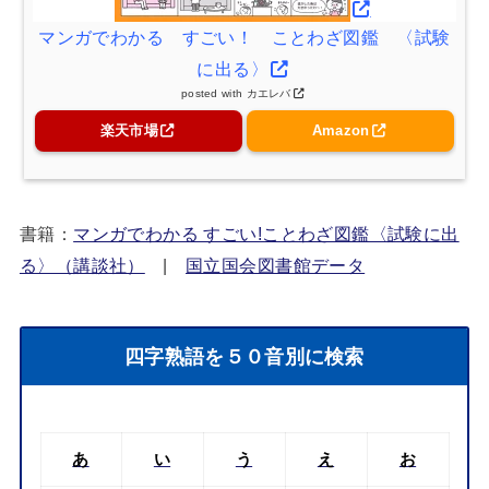
マンガでわかる すごい！ ことわざ図鑑 〈試験
に出る〉
posted with
カエレバ
楽天市場
Amazon
書籍：
マンガでわかる すごい!ことわざ図鑑〈試験に出
る〉（講談社）
|
国立国会図書館データ
四字熟語を５０音別に検索
あ
い
う
え
お