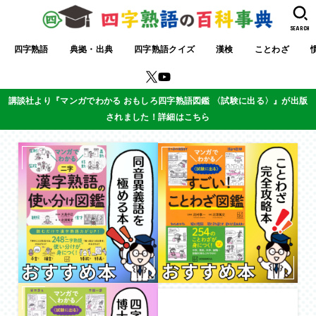
SEARCH
四字熟語
典拠・出典
四字熟語クイズ
漢検
ことわざ
講談社より『マンガでわかる おもしろ四字熟語図鑑 〈試験に出る〉』が出版
されました！詳細はこちら