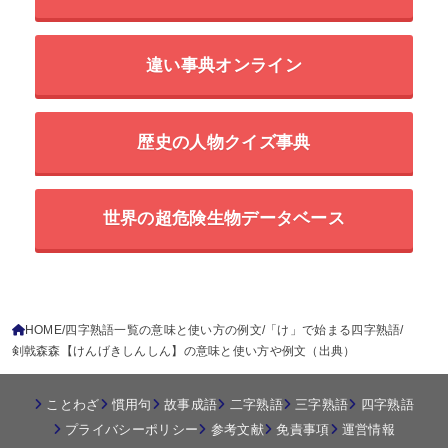
違い事典オンライン
歴史の人物クイズ事典
世界の超危険生物データベース
HOME
四字熟語一覧の意味と使い方の例文
「け」で始まる四字熟語
剣戟森森【けんげきしんしん】の意味と使い方や例文（出典）
ことわざ
慣用句
故事成語
二字熟語
三字熟語
四字熟語
プライバシーポリシー
参考文献
免責事項
運営情報