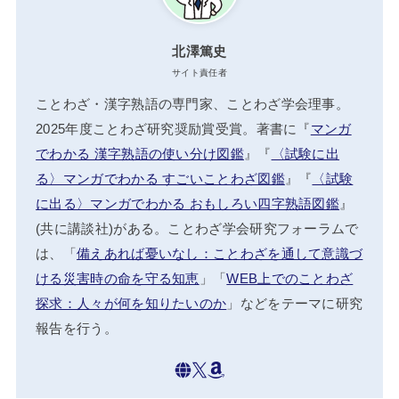
北澤篤史
サイト責任者
ことわざ・漢字熟語の専門家、ことわざ学会理事。
2025年度ことわざ研究奨励賞受賞。著書に『
マンガ
でわかる 漢字熟語の使い分け図鑑
』『
〈試験に出
る〉マンガでわかる すごいことわざ図鑑
』『
〈試験
に出る〉マンガでわかる おもしろい四字熟語図鑑
』
(共に講談社)がある。ことわざ学会研究フォーラムで
は、「
備えあれば憂いなし：ことわざを通して意識づ
ける災害時の命を守る知恵
」「
WEB上でのことわざ
探求：人々が何を知りたいのか
」などをテーマに研究
報告を行う。