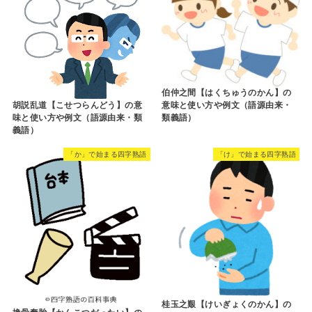
伯仲之間【はくちゅうのかん】の
胡説乱道【こせつらんどう】の意
意味と使い方や例文（語源由来・
味と使い方や例文（語源由来・類
類義語）
義語）
「か」で始まる四字熟語
「け」で始まる四字熟語
桂玉之艱【けいぎょくのかん】の