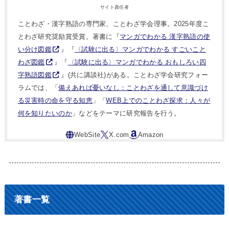
サイト責任者
ことわざ・漢字熟語の専門家、ことわざ学会理事。2025年度こ
とわざ研究奨励賞受賞。著書に『
マンガでわかる 漢字熟語の使
い分け図鑑
』『
〈試験に出る〉マンガでわかる すごいこと
わざ図鑑
』『
〈試験に出る〉マンガでわかる おもしろい四
字熟語図鑑
』(共に講談社)がある。ことわざ学会研究フォー
ラムでは、「
備えあれば憂いなし：ことわざを通して意識づけ
る災害時の命を守る知恵
」「
WEB上でのことわざ探求：人々が
何を知りたいのか
」などをテーマに研究報告を行う。
著書一覧