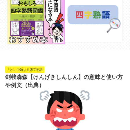
「け」で始まる四字熟語
剣戟森森【けんげきしんしん】の意味と使い方
や例文（出典）