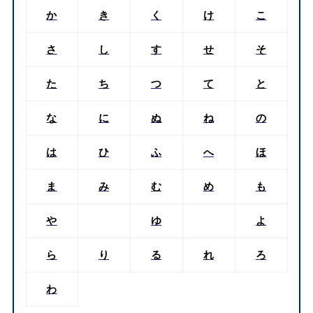
か
き
く
け
こ
さ
し
す
せ
そ
た
ち
つ
て
と
な
に
ぬ
ね
の
は
ひ
ふ
へ
ほ
ま
み
む
め
も
や
ゆ
よ
ら
り
る
れ
ろ
わ