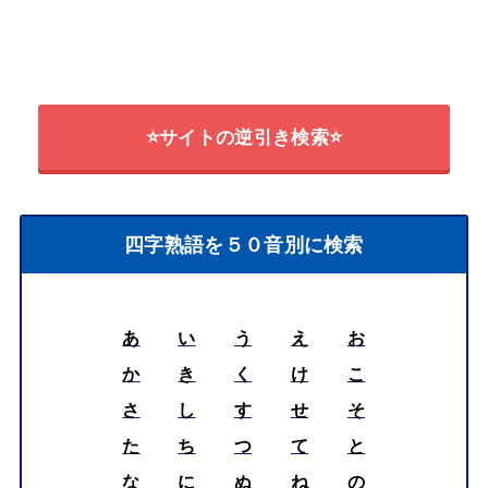
⭐サイトの逆引き検索⭐
四字熟語を５０音別に検索
あ
い
う
え
お
か
き
く
け
こ
さ
し
す
せ
そ
た
ち
つ
て
と
な
に
ぬ
ね
の