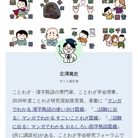
北澤篤史
サイト責任者
ことわざ・漢字熟語の専門家、ことわざ学会理事。
2025年度ことわざ研究奨励賞受賞。著書に『
マンガ
でわかる 漢字熟語の使い分け図鑑
』『
〈試験に出
る〉マンガでわかる すごいことわざ図鑑
』『
〈試験
に出る〉マンガでわかる おもしろい四字熟語図鑑
』
(共に講談社)がある。ことわざ学会研究フォーラムで