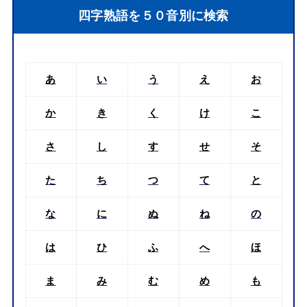
四字熟語を５０音別に検索
あ
い
う
え
お
か
き
く
け
こ
さ
し
す
せ
そ
た
ち
つ
て
と
な
に
ぬ
ね
の
は
ひ
ふ
へ
ほ
ま
み
む
め
も