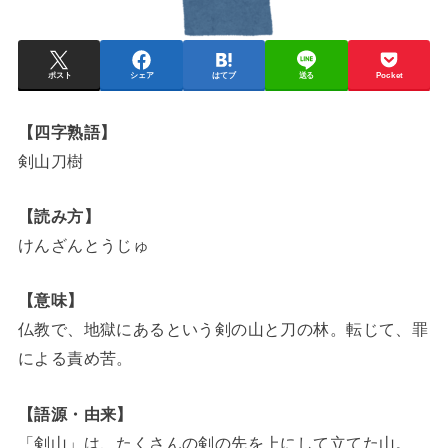
ポスト
シェア
はてブ
送る
Pocket
【四字熟語】
剣山刀樹
【読み方】
けんざんとうじゅ
【意味】
仏教で、地獄にあるという剣の山と刀の林。転じて、罪
による責め苦。
【語源・由来】
「剣山」は、たくさんの剣の先を上にして立てた山。