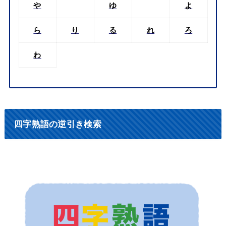
や
ゆ
よ
ら
り
る
れ
ろ
わ
四字熟語の逆引き検索