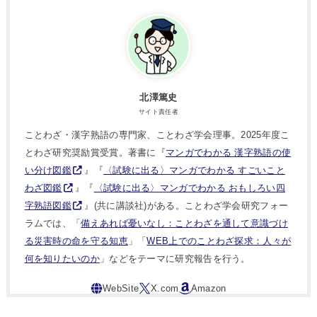
北澤篤史
サイト責任者
ことわざ・漢字熟語の専門家、ことわざ学会理事。2025年度こ
とわざ研究奨励賞受賞。著書に『
マンガでわかる 漢字熟語の使
い分け図鑑
』『
〈試験に出る〉マンガでわかる すごいこと
わざ図鑑
』『
〈試験に出る〉マンガでわかる おもしろい四
字熟語図鑑
』(共に講談社)がある。ことわざ学会研究フォー
ラムでは、「
備えあれば憂いなし：ことわざを通して意識づけ
る災害時の命を守る知恵
」「
WEB上でのことわざ探求：人々が
何を知りたいのか
」などをテーマに研究報告を行う。