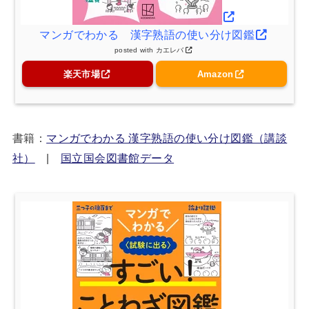
マンガでわかる 漢字熟語の使い分け図鑑
posted with
カエレバ
楽天市場
Amazon
書籍：
マンガでわかる 漢字熟語の使い分け図鑑（講談
社）
|
国立国会図書館データ