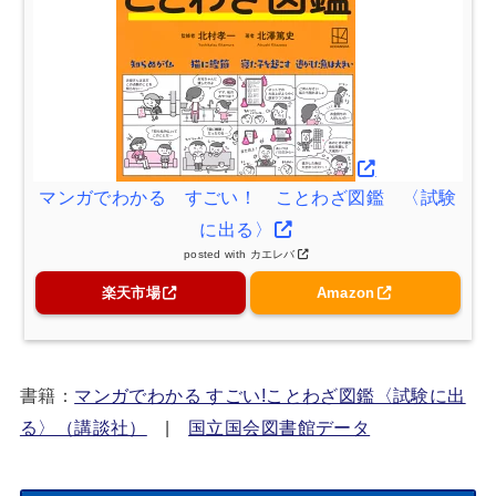
マンガでわかる すごい！ ことわざ図鑑 〈試験
に出る〉
posted with
カエレバ
楽天市場
Amazon
書籍：
マンガでわかる すごい!ことわざ図鑑〈試験に出
る〉（講談社）
|
国立国会図書館データ