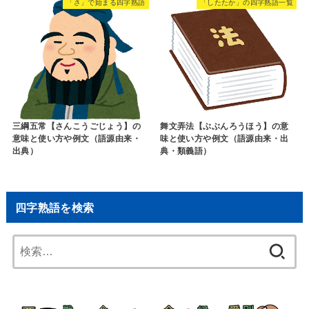
「さ」で始まる四字熟語
「したたか」の四字熟語一覧
三綱五常【さんこうごじょう】の
舞文弄法【ぶぶんろうほう】の意
意味と使い方や例文（語源由来・
味と使い方や例文（語源由来・出
出典）
典・類義語）
四字熟語を検索
検
索: