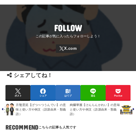
FOLLOW
シェアしてね！
ポスト
シェア
はてブ
送る
Pocket
月鼈雲泥【げつべつうんでい】の意
絢爛華麗【けんらんかれい】の意味
味と使い方や例文（語源由来・類義
と使い方や例文（語源由来・類義
語）
語）
RECOMMEND