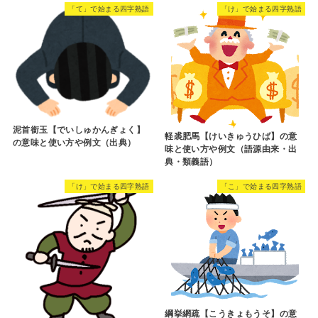
「て」で始まる四字熟語
「け」で始まる四字熟語
泥首銜玉【でいしゅかんぎょく】
軽裘肥馬【けいきゅうひば】の意
の意味と使い方や例文（出典）
味と使い方や例文（語源由来・出
典・類義語）
「け」で始まる四字熟語
「こ」で始まる四字熟語
綱挙網疏【こうきょもうそ】の意