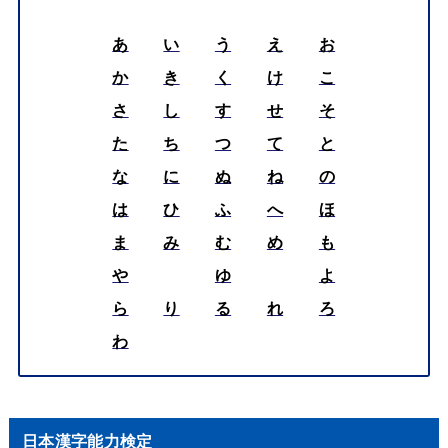
あ
い
う
え
お
か
き
く
け
こ
さ
し
す
せ
そ
た
ち
つ
て
と
な
に
ぬ
ね
の
は
ひ
ふ
へ
ほ
ま
み
む
め
も
や
ゆ
よ
ら
り
る
れ
ろ
わ
日本漢字能力検定