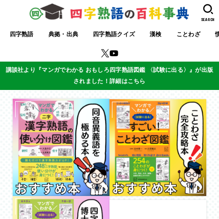
SEARCH
四字熟語
典拠・出典
四字熟語クイズ
漢検
ことわざ
講談社より『マンガでわかる おもしろ四字熟語図鑑 〈試験に出る〉』が出版
されました！詳細はこちら