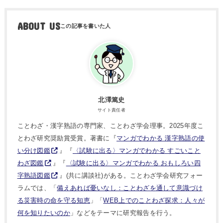
ABOUT US
北澤篤史
サイト責任者
ことわざ・漢字熟語の専門家、ことわざ学会理事。2025年度こ
とわざ研究奨励賞受賞。著書に『
マンガでわかる 漢字熟語の使
い分け図鑑
』『
〈試験に出る〉マンガでわかる すごいこと
わざ図鑑
』『
〈試験に出る〉マンガでわかる おもしろい四
字熟語図鑑
』(共に講談社)がある。ことわざ学会研究フォー
ラムでは、「
備えあれば憂いなし：ことわざを通して意識づけ
る災害時の命を守る知恵
」「
WEB上でのことわざ探求：人々が
何を知りたいのか
」などをテーマに研究報告を行う。