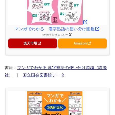
マンガでわかる 漢字熟語の使い分け図鑑
posted with
カエレバ
楽天市場
Amazon
書籍：
マンガでわかる 漢字熟語の使い分け図鑑（講談
社）
|
国立国会図書館データ