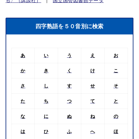
る〉（講談社）
|
国立国会図書館データ
四字熟語を５０音別に検索
あ
い
う
え
お
か
き
く
け
こ
さ
し
す
せ
そ
た
ち
つ
て
と
な
に
ぬ
ね
の
は
ひ
ふ
へ
ほ