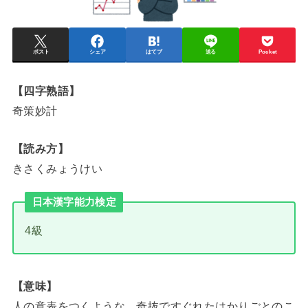
ポスト
シェア
はてブ
送る
Pocket
【四字熟語】
奇策妙計
【読み方】
きさくみょうけい
日本漢字能力検定
4級
【意味】
人の意表をつくような、奇抜ですぐれたはかりごとのこ