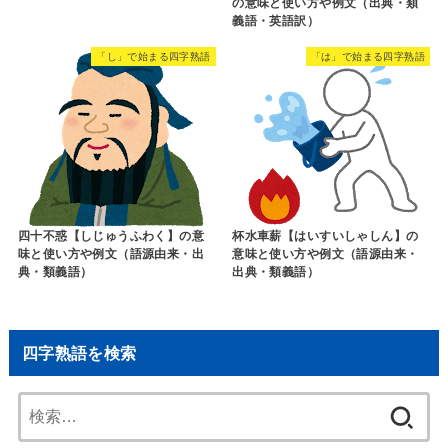
の意味と使い方や例文（出典・類
義語・英語訳）
「し」で始まる四字熟語
「は」で始まる四字熟語
四十不惑【しじゅうふわく】の意
杯水車薪【はいすいしゃしん】の
味と使い方や例文（語源由来・出
意味と使い方や例文（語源由来・
典・類義語）
出典・類義語）
四字熟語を検索
検
索: