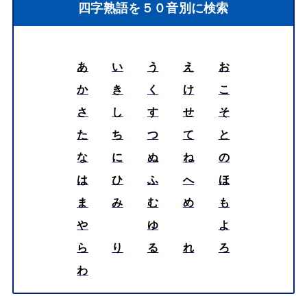
四字熟語を５０音別に検索
あ
い
う
え
お
か
き
く
け
こ
さ
し
す
せ
そ
た
ち
つ
て
と
な
に
ぬ
ね
の
は
ひ
ふ
へ
ほ
ま
み
む
め
も
や
ゆ
よ
ら
り
る
れ
ろ
わ