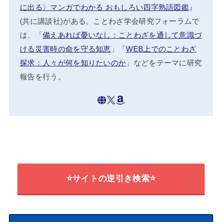
に出る〉マンガでわかる おもしろい四字熟語図鑑
』
(共に講談社)がある。ことわざ学会研究フォーラムで
は、「
備えあれば憂いなし：ことわざを通して意識づ
ける災害時の命を守る知恵
」「
WEB上でのことわざ
探求：人々が何を知りたいのか
」などをテーマに研究
報告を行う。
⭐サイトの逆引き検索⭐