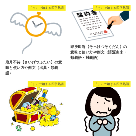
「さ」で始まる四字熟語
「そ」で始まる四字熟語
即決即断【そっけつそくだん】の
意味と使い方や例文（語源由来・
類義語・対義語）
歳月不待【さいげつふたい】の意
味と使い方や例文（出典・類義
語）
「し」で始まる四字熟語
「し」で始まる四字熟語