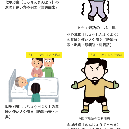
七珍万宝【しっちんまんぽう】の
意味と使い方や例文（語源由来）
小心翼翼【しょうしんよくよく】
の意味と使い方や例文（語源由
来・出典・類義語・対義語）
「し」で始まる四字熟語
「き」で始まる四字熟語
四鳥別離【しちょうべつり】の意
味と使い方や例文（語源由来・出
典）
金城鉄壁【きんじょうてっぺき】