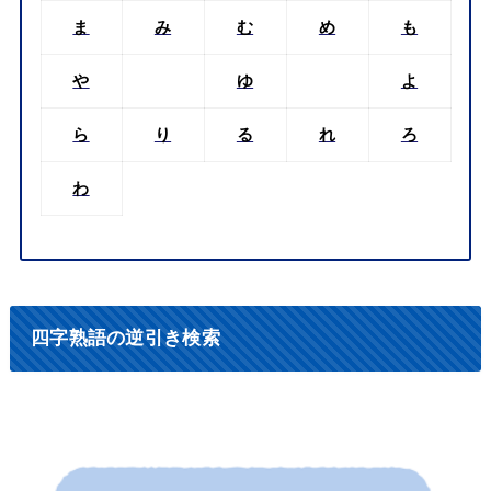
ま
み
む
め
も
や
ゆ
よ
ら
り
る
れ
ろ
わ
四字熟語の逆引き検索