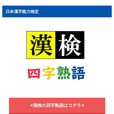
日本漢字能力検定
⭐漢検の四字熟語はコチラ⭐