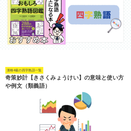
漢検4級の四字熟語一覧
奇策妙計【きさくみょうけい】の意味と使い方
や例文（類義語）