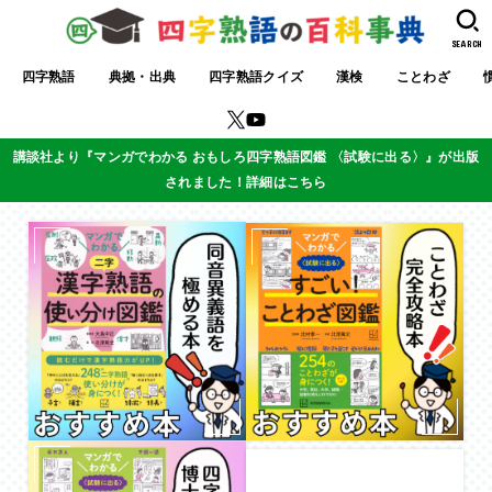
SEARCH
四字熟語
典拠・出典
四字熟語クイズ
漢検
ことわざ
講談社より『マンガでわかる おもしろ四字熟語図鑑 〈試験に出る〉』が出版
されました！詳細はこちら