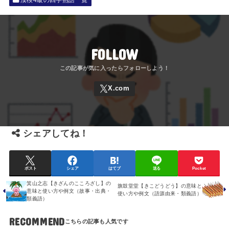
漢検4級の四字熟語一覧
FOLLOW
シェアしてね！
ポスト
シェア
はてブ
送る
Pocket
箕山之志【きざんのこころざし】の
旗鼓堂堂【きこどうどう】の意味と
意味と使い方や例文（故事・出典・
使い方や例文（語源由来・類義語）
類義語）
RECOMMEND