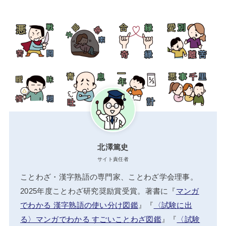
北澤篤史
サイト責任者
ことわざ・漢字熟語の専門家、ことわざ学会理事。
2025年度ことわざ研究奨励賞受賞。著書に『
マンガ
でわかる 漢字熟語の使い分け図鑑
』『
〈試験に出
る〉マンガでわかる すごいことわざ図鑑
』『
〈試験