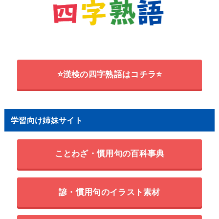
⭐漢検の四字熟語はコチラ⭐
学習向け姉妹サイト
ことわざ・慣用句の百科事典
諺・慣用句のイラスト素材