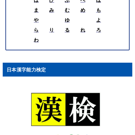
ま
み
む
め
も
や
ゆ
よ
ら
り
る
れ
ろ
わ
日本漢字能力検定