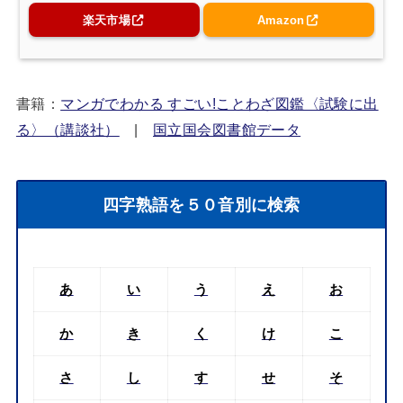
楽天市場
Amazon
書籍：
マンガでわかる すごい!ことわざ図鑑〈試験に出
る〉（講談社）
|
国立国会図書館データ
四字熟語を５０音別に検索
あ
い
う
え
お
か
き
く
け
こ
さ
し
す
せ
そ