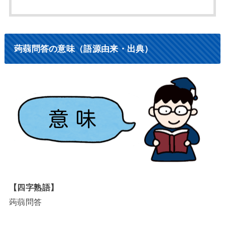
蒟蒻問答の意味（語源由来・出典）
【四字熟語】
蒟蒻問答