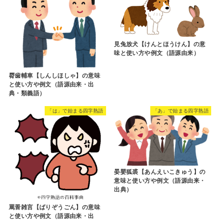
見兔放犬【けんとほうけん】の意
味と使い方や例文（語源由来）
脣歯輔車【しんしほしゃ】の意味
と使い方や例文（語源由来・出
典・類義語）
「は」で始まる四字熟語
「あ」で始まる四字熟語
晏嬰狐裘【あんえいこきゅう】の
意味と使い方や例文（語源由来・
出典）
罵詈雑言【ばりぞうごん】の意味
と使い方や例文（語源由来・出