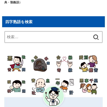
典・類義語）
四字熟語を検索
検
索: