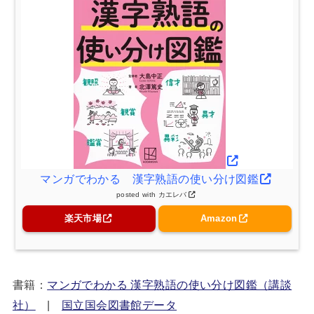
マンガでわかる 漢字熟語の使い分け図鑑
posted with
カエレバ
楽天市場
Amazon
書籍：
マンガでわかる 漢字熟語の使い分け図鑑（講談
社）
|
国立国会図書館データ