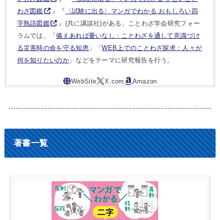
わざ図鑑
』『
〈試験に出る〉マンガでわかる おもしろい四
字熟語図鑑
』(共に講談社)がある。ことわざ学会研究フォー
ラムでは、「
備えあれば憂いなし：ことわざを通して意識づけ
る災害時の命を守る知恵
」「
WEB上でのことわざ探求：人々が
何を知りたいのか
」などをテーマに研究報告を行う。
著書一覧