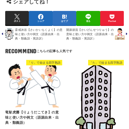
シェアしてね！
ポスト
シェア
はてブ
送る
Pocket
斎戒沐浴【さいかいもくよく】の意
開源節流【かいげんせつりゅう】の
味と使い方や例文（語源由来・出
意味と使い方や例文（語源由来・出
典・類義語・英語訳）
典・類義語・英語訳）
RECOMMEND
「り」で始まる四字熟語
「た」で始まる四字熟語
竜挐虎擲【りょうだこてき】の意
味と使い方や例文（語源由来・出
典・類義語）