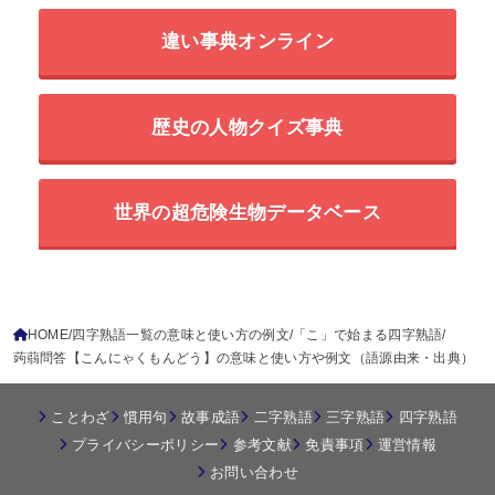
違い事典オンライン
歴史の人物クイズ事典
世界の超危険生物データベース
HOME
四字熟語一覧の意味と使い方の例文
「こ」で始まる四字熟語
蒟蒻問答【こんにゃくもんどう】の意味と使い方や例文（語源由来・出典）
ことわざ
慣用句
故事成語
二字熟語
三字熟語
四字熟語
プライバシーポリシー
参考文献
免責事項
運営情報
お問い合わせ