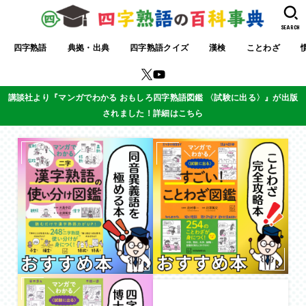
SEARCH
四字熟語
典拠・出典
四字熟語クイズ
漢検
ことわざ
講談社より『マンガでわかる おもしろ四字熟語図鑑 〈試験に出る〉』が出版
されました！詳細はこちら