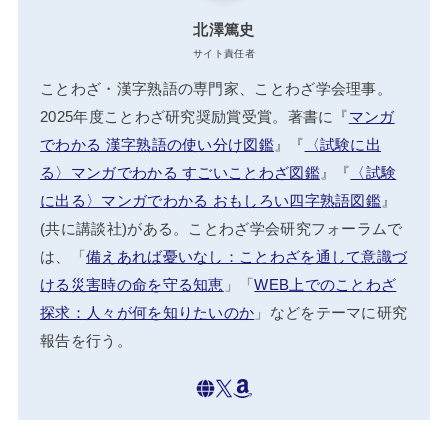
北澤篤史
サイト責任者
ことわざ・漢字熟語の専門家、ことわざ学会理事。
2025年度ことわざ研究奨励賞受賞。著書に『
マンガ
でわかる 漢字熟語の使い分け図鑑
』『
〈試験に出
る〉マンガでわかる すごいことわざ図鑑
』『
〈試験
に出る〉マンガでわかる おもしろい四字熟語図鑑
』
(共に講談社)がある。ことわざ学会研究フォーラムで
は、「
備えあれば憂いなし：ことわざを通して意識づ
ける災害時の命を守る知恵
」「
WEB上でのことわざ
探求：人々が何を知りたいのか
」などをテーマに研究
報告を行う。