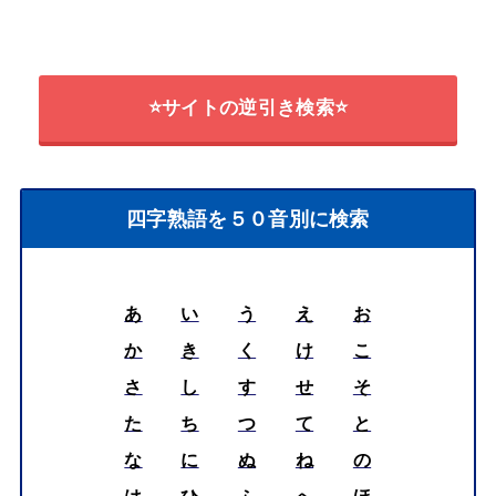
⭐サイトの逆引き検索⭐
四字熟語を５０音別に検索
あ
い
う
え
お
か
き
く
け
こ
さ
し
す
せ
そ
た
ち
つ
て
と
な
に
ぬ
ね
の
は
ひ
ふ
へ
ほ