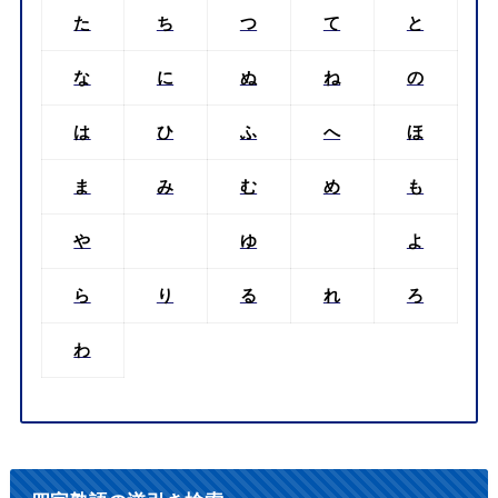
た
ち
つ
て
と
な
に
ぬ
ね
の
は
ひ
ふ
へ
ほ
ま
み
む
め
も
や
ゆ
よ
ら
り
る
れ
ろ
わ