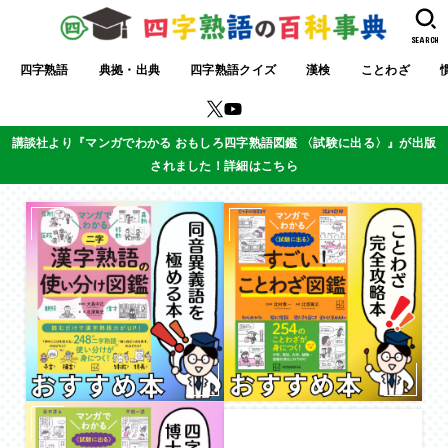
SEARCH
四字熟語
典拠・出典
四字熟語クイズ
漢検
ことわざ
講談社より『マンガでわかる おもしろ四字熟語図鑑 〈試験に出る〉』が出版
されました！詳細はこちら