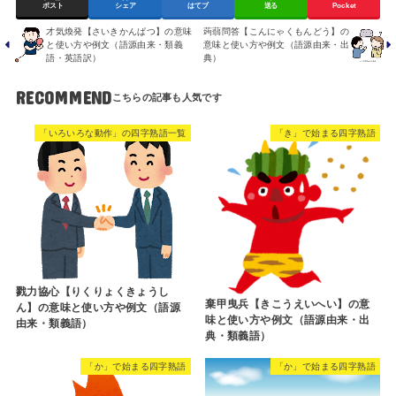
ポスト
シェア
はてブ
送る
Pocket
才気煥発【さいきかんぱつ】の意味
蒟蒻問答【こんにゃくもんどう】の
と使い方や例文（語源由来・類義
意味と使い方や例文（語源由来・出
語・英語訳）
典）
RECOMMEND
「いろいろな動作」の四字熟語一覧
「き」で始まる四字熟語
戮力協心【りくりょくきょうし
棄甲曳兵【きこうえいへい】の意
ん】の意味と使い方や例文（語源
味と使い方や例文（語源由来・出
由来・類義語）
典・類義語）
「か」で始まる四字熟語
「か」で始まる四字熟語