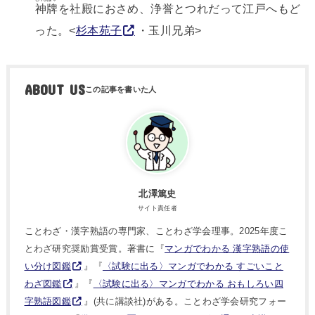
神牌
を社殿におさめ、浄誉とつれだって江戸へもど
った。<
杉本苑子
・玉川兄弟>
ABOUT US
北澤篤史
サイト責任者
ことわざ・漢字熟語の専門家、ことわざ学会理事。2025年度こ
とわざ研究奨励賞受賞。著書に『
マンガでわかる 漢字熟語の使
い分け図鑑
』『
〈試験に出る〉マンガでわかる すごいこと
わざ図鑑
』『
〈試験に出る〉マンガでわかる おもしろい四
字熟語図鑑
』(共に講談社)がある。ことわざ学会研究フォー