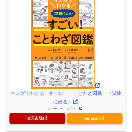
マンガでわかる すごい！ ことわざ図鑑 〈試験
に出る〉
posted with
カエレバ
楽天市場
Amazon