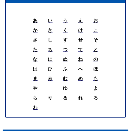
あ
い
う
え
お
か
き
く
け
こ
さ
し
す
せ
そ
た
ち
つ
て
と
な
に
ぬ
ね
の
は
ひ
ふ
へ
ほ
ま
み
む
め
も
や
ゆ
よ
ら
り
る
れ
ろ
わ