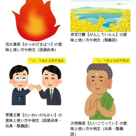
岸芷汀蘭【がんしていらん】の意
味と使い方や例文（類義語）
活火激発【かっかげきはつ】の意
味と使い方や例文（語源由来）
「た」で始まる四字熟語
「た」で始まる四字熟語
帯厲之誓【たいれいのちかい】の
意味と使い方や例文（語源由来・
大悟徹底【たいごてってい】の意
出典・類義語）
味と使い方や例文（出典・類義
語）