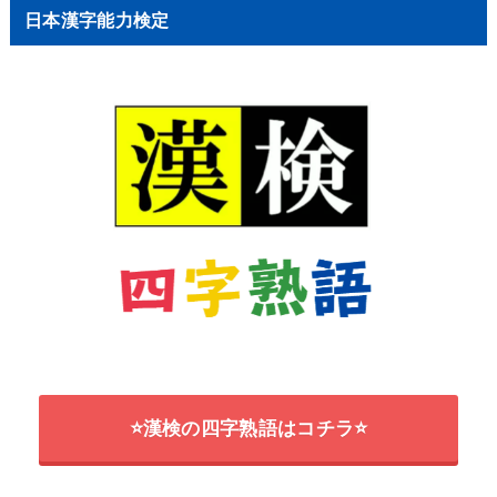
日本漢字能力検定
⭐漢検の四字熟語はコチラ⭐