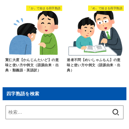
「か」で始まる四字熟語
「め」で始まる四字熟語
寛仁大度【かんじんたいど】の意
迷者不問【めいしゃふもん】の意
味と使い方や例文（語源由来・出
味と使い方や例文（語源由来・出
典・類義語・英語訳）
典）
四字熟語を検索
検
索: