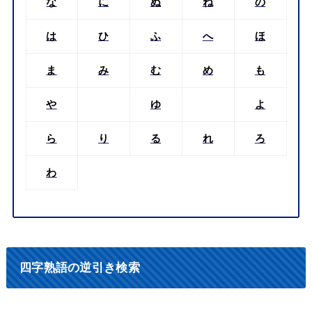
な
に
ぬ
ね
の
は
ひ
ふ
へ
ほ
ま
み
む
め
も
や
ゆ
よ
ら
り
る
れ
ろ
わ
四字熟語の逆引き検索