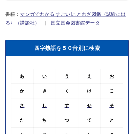
書籍：
マンガでわかる すごい!ことわざ図鑑〈試験に出
る〉（講談社）
|
国立国会図書館データ
四字熟語を５０音別に検索
あ
い
う
え
お
か
き
く
け
こ
さ
し
す
せ
そ
た
ち
つ
て
と