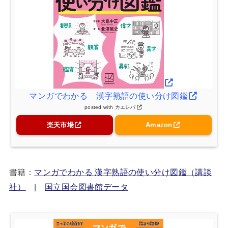
マンガでわかる 漢字熟語の使い分け図鑑
posted with
カエレバ
楽天市場
Amazon
書籍：
マンガでわかる 漢字熟語の使い分け図鑑（講談
社）
|
国立国会図書館データ