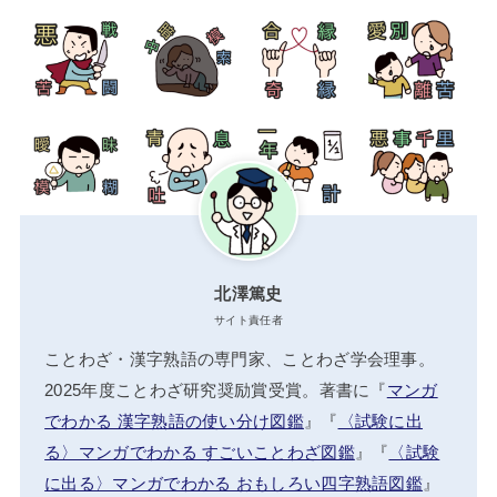
北澤篤史
サイト責任者
ことわざ・漢字熟語の専門家、ことわざ学会理事。
2025年度ことわざ研究奨励賞受賞。著書に『
マンガ
でわかる 漢字熟語の使い分け図鑑
』『
〈試験に出
る〉マンガでわかる すごいことわざ図鑑
』『
〈試験
に出る〉マンガでわかる おもしろい四字熟語図鑑
』